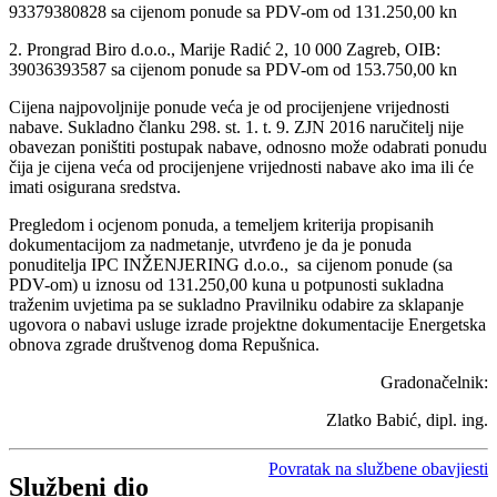
93379380828 sa cijenom ponude sa PDV-om od 131.250,00 kn
2. Prongrad Biro d.o.o., Marije Radić 2, 10 000 Zagreb, OIB:
39036393587 sa cijenom ponude sa PDV-om od 153.750,00 kn
Cijena najpovoljnije ponude veća je od procijenjene vrijednosti
nabave. Sukladno članku 298. st. 1. t. 9. ZJN 2016 naručitelj nije
obavezan poništiti postupak nabave, odnosno može odabrati ponudu
čija je cijena veća od procijenjene vrijednosti nabave ako ima ili će
imati osigurana sredstva.
Pregledom i ocjenom ponuda, a temeljem kriterija propisanih
dokumentacijom za nadmetanje, utvrđeno je da je ponuda
ponuditelja IPC INŽENJERING d.o.o., sa cijenom ponude (sa
PDV-om) u iznosu od 131.250,00 kuna u potpunosti sukladna
traženim uvjetima pa se sukladno Pravilniku odabire za sklapanje
ugovora o nabavi usluge izrade projektne dokumentacije Energetska
obnova zgrade društvenog doma Repušnica.
Gradonačelnik:
Zlatko Babić, dipl. ing.
Povratak na službene obavjiesti
Službeni dio