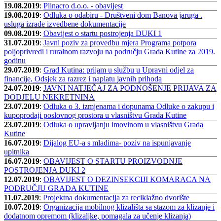
19.08.2019
:
Plinacro d.o.o. - obavijest
19.08.2019
:
Odluka o odabiru - Društveni dom Banova jaruga .
usluga izrade izvedbene dokumentacije
09.08.2019
:
Obavijest o startu postrojenja DUKI 1
31.07.2019
:
Javni poziv za provedbu mjera Programa potpora
poljoprivredi i ruralnom razvoju na području Grada Kutine za 2019.
godinu
29.07.2019
:
Grad Kutina: prijam u službu u Upravni odjel za
financije, Odsjek za razrez i naplatu javnih prihoda
24.07.2019
:
JAVNI NATJEČAJ ZA PODNOŠENJE PRIJAVA ZA
DODJELU NEKRETNINA
23.07.2019
:
Odluka o 3. izmjenama i dopunama Odluke o zakupu i
kupoprodaji poslovnog prostora u vlasništvu Grada Kutine
23.07.2019
:
Odluka o upravljanju imovinom u vlasništvu Grada
Kutine
16.07.2019
:
Dijalog EU-a s mladima- poziv na ispunjavanje
upitnika
16.07.2019
:
OBAVIJEST O STARTU PROIZVODNJE
POSTROJENJA DUKI 2
12.07.2019
:
OBAVIJEST O DEZINSEKCIJI KOMARACA NA
PODRUČJU GRADA KUTINE
11.07.2019
:
Projektna dokumentacija za reciklažno dvorište
10.07.2019
:
Organizacija mobilnog klizališta sa stazom za klizanje i
dodatnom opremom (klizaljke, pomagala za učenje klizanja)