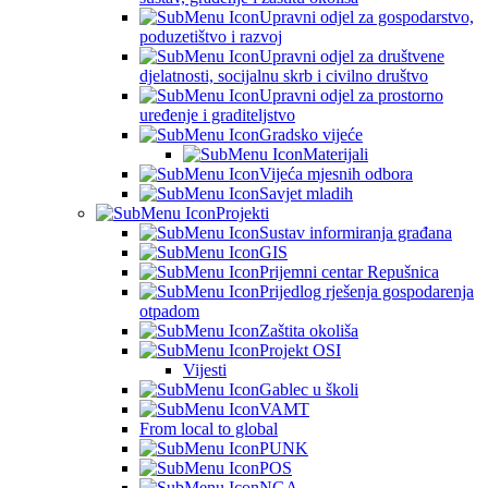
Upravni odjel za gospodarstvo,
poduzetištvo i razvoj
Upravni odjel za društvene
djelatnosti, socijalnu skrb i civilno društvo
Upravni odjel za prostorno
uređenje i graditeljstvo
Gradsko vijeće
Materijali
Vijeća mjesnih odbora
Savjet mladih
Projekti
Sustav informiranja građana
GIS
Prijemni centar Repušnica
Prijedlog rješenja gospodarenja
otpadom
Zaštita okoliša
Projekt OSI
Vijesti
Gablec u školi
VAMT
From local to global
PUNK
POS
NGA