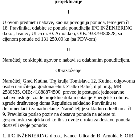
projektiranje
I
U ovom predmetu nabave, kao najpovoljnija ponuda, temeljem čl.
18. Pravilnika, odabire se ponuda ponuditelja IPC INŽENJERING
d.o.o., Ivanec, Ulica dr. Đ. Arnolda 6, OIB: 93379380828, sa
cijenom ponude od 131.250,00 kn (sa PDV-om).
II
Naručitelj će sklopiti ugovor o nabavi sa odabranim ponuditeljem.
Obrazloženje
Naručitelj Grad Kutina, Trg kralja Tomislava 12, Kutina, odgovorna
osoba naručitelja: gradonačelnik Zlatko Babić, dipl. ing., MB:
2580535, OIB: 41888874500, proveo je postupak jednostavne
nabave usluge izrade projektne dokumentacije Energetska obnova
zgrade društvenog doma Repušnica sukladno Pravilniku te
dokumentaciji za nadmetanje. Naručitelj je sukladno
odredbama čl.
9. Pravilnika poslao poziv na dostavu ponuda na adrese tri
gospodarska subjekta od kojih su dvoje u roku za dostavu ponuda
dostavili svoje ponude:
1. IPC INŽENJERING d.o.o., Ivanec, Ulica dr. Đ. Arnolda 6, OIB: