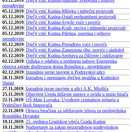
05.12.2019
:
Dječji vrtić Kutina-Junetina, svinjetina i njihove
prerađevine
05.12.2019
:
Dječji vrtić Kutina-Mlijeko i mliječni proizvodi
05.12.2019
:
Dječji vrtić Kutina-Ostali prehrambeni proizvodi
05.12.2019
:
Dječji vrtić Kutina-Svježe voće i povrće
05.12.2019
:
Dječji vrtić Kutina-Kruh, peciva i mlinarski proizvodi
05.12.2019
:
Dječji vrtić Kutina-Piletina, puretina i njihove
prerađevine
05.12.2019
:
Dječji vrtić Kutina-Prerađeno voće i povrće
05.12.2019
:
Dječji vrtić Kutina-Zamrznuta riba, povrće i sladoled
05.12.2019
:
Dječji vrtić Kutina-Sredstva za čišćenje i održavanje
02.12.2019
:
Odluka o odabiru u predmetu nabave Energetska
obnova zgrade društvenog doma Repušnica - projektiranje
02.12.2019
:
Izgradnja javne rasvjete u Podravskoj ulici
28.11.2019
:
Izgradnja i opremanje dječjeg igrališta u Kutinskoj
Slatini
27.11.2019
:
Izgradnja javne rasvjete u ulici A.K. Miošića
25.11.2019
:
Obavijest Ureda državne uprave o uvidu u popis birača
22.11.2019
:
OŠ Mate Lovraka: Uvođenje centralnog grijanja u
Područnoj školi Stupovača
22.11.2019
:
Objava biračima za održavanje izbora za predsjednika
Republike Hrvatske
19.11.2019
:
25. sjednica Gradskog vijeća Grada Kutine
19.11.2019
:
Nadmetanje za zakup neizgrađenog građevinskog