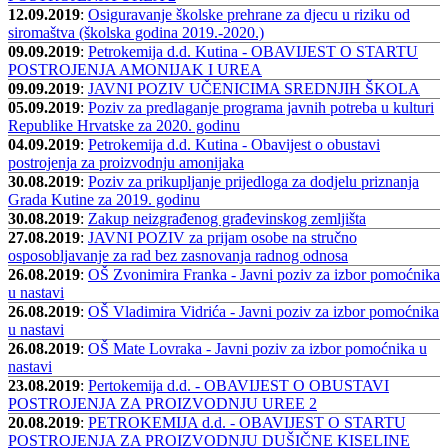
12.09.2019
:
Osiguravanje školske prehrane za djecu u riziku od
siromaštva (školska godina 2019.-2020.)
09.09.2019
:
Petrokemija d.d. Kutina - OBAVIJEST O STARTU
POSTROJENJA AMONIJAK I UREA
09.09.2019
:
JAVNI POZIV UČENICIMA SREDNJIH ŠKOLA
05.09.2019
:
Poziv za predlaganje programa javnih potreba u kulturi
Republike Hrvatske za 2020. godinu
04.09.2019
:
Petrokemija d.d. Kutina - Obavijest o obustavi
postrojenja za proizvodnju amonijaka
30.08.2019
:
Poziv za prikupljanje prijedloga za dodjelu priznanja
Grada Kutine za 2019. godinu
30.08.2019
:
Zakup neizgrađenog građevinskog zemljišta
27.08.2019
:
JAVNI POZIV za prijam osobe na stručno
osposobljavanje za rad bez zasnovanja radnog odnosa
26.08.2019
:
OŠ Zvonimira Franka - Javni poziv za izbor pomoćnika
u nastavi
26.08.2019
:
OŠ Vladimira Vidrića - Javni poziv za izbor pomoćnika
u nastavi
26.08.2019
:
OŠ Mate Lovraka - Javni poziv za izbor pomoćnika u
nastavi
23.08.2019
:
Pertokemija d.d. - OBAVIJEST O OBUSTAVI
POSTROJENJA ZA PROIZVODNJU UREE 2
20.08.2019
:
PETROKEMIJA d.d. - OBAVIJEST O STARTU
POSTROJENJA ZA PROIZVODNJU DUŠIČNE KISELINE