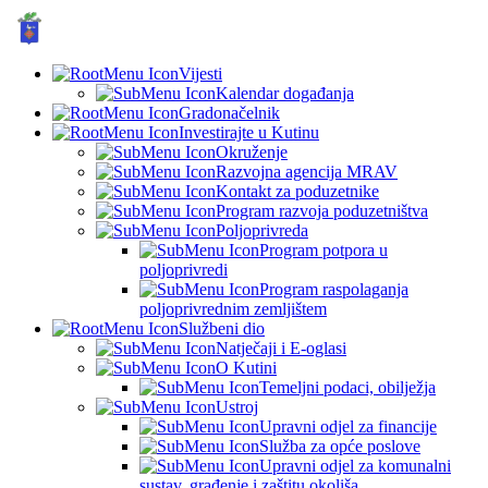
GRAD KUTINA, Hrvatska
© Grad Kutina
Vijesti
Kalendar događanja
Gradonačelnik
Investirajte u Kutinu
Okruženje
Razvojna agencija MRAV
Kontakt za poduzetnike
Program razvoja poduzetništva
Poljoprivreda
Program potpora u
poljoprivredi
Program raspolaganja
poljoprivrednim zemljištem
Službeni dio
Natječaji i E-oglasi
O Kutini
Temeljni podaci, obilježja
Ustroj
Upravni odjel za financije
Služba za opće poslove
Upravni odjel za komunalni
sustav, građenje i zaštitu okoliša