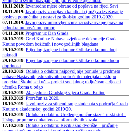
zemljišta u svrhu obavljanja poljoprivredne djelatnosti
18.11.2019
:
Izvanredne mjere obrane od poplava na rijeci Savi
18.11.2019
:
Javni poziv za prijavu kandidata (m/ž) za izvršavanje
poslova pomoćnika u nastavi za školsku godinu 2019./2020.
07.11.2019
:
Javni poziv umirovljenicima za ostvarivanje prava na
jednokratnu novčanu pomoć
04.11.2019
:
Program uz Dan Grada
30.10.2019
:
Grad Kutina: Nabava svjetlosne dekoracije Grada
Kutine povodom božićnih i novogodišnjih blagdana
29.10.2019
:
Prijedlog izmjene i dopune Odluke o komunalnoj
naknadi
29.10.2019
:
Prijedlog izmjene i dopune Odluke o komunalnom
doprinosu
28.10.2019
:
Odluka o odabiru najpovoljnije ponude u predmetu
nabave Nastavnih, edukativnih i potrošnih materijala u sklopu
projekta “Školuj se i uči – projekt socijalnog uključivanja djece i
učenika Roma u odgo
28.10.2019
:
24. sjednica Gradskog vijeća Grada Kutine
28.10.2019
:
Proračun za 2020.
18.10.2019
:
Javni poziv za stipendiranje studenata s područja Grada
Kutine u akademskoj godini 2019/20.
18.10.2019
:
Odluka o odabiru: Uređenje poučne staze Turski stol –
Usluga pripreme edukativno – informativnih kazala.
17.10.2019
:
Odluka o odabiru: Reciklažno dvorište – pružanje
usluge stručnog nadzora i koordinatora zaštite na radu