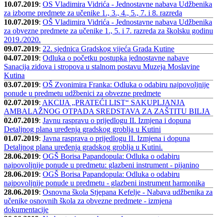
10.07.2019
:
OS Vladimira Vidrića - Jednostavne nabava Udžbenika
za izborne predmete za učenike 1., 3., 4., 5., 7. i 8. razreda
10.07.2019
:
OŠ Vladimira Vidrića - Jednostavne nabava Udžbenika
za obvezne predmete za učenike 1., 5. i 7. razreda za školsku godinu
2019./2020.
09.07.2019
:
22. sjednica Gradskog vijeća Grada Kutine
04.07.2019
:
Odluka o početku postupka jednostavne nabave
Sanacija zidova i stropova u stalnom postavu Muzeja Moslavine
Kutina
03.07.2019
:
OŠ Zvonimira Franka: Odluka o odabiru najpovoljnije
ponude u predmetu udžbenici za obvezne predmete
02.07.2019
:
AKCIJA „PRATEĆI LIST“ SAKUPLJANJA
AMBALAŽNOG OTPADA SREDSTAVA ZA ZAŠTITU BILJA
02.07.2019
:
Javnu raspravu o prijedlogu II. Izmjena i dopuna
Detaljnog plana uređenja gradskog groblja u Kutini
01.07.2019
:
Javna rasprava o prijedlogu II. Izmjena i dopuna
Detaljnog plana uređenja gradskog groblja u Kutini.
28.06.2019
:
OGŠ Borisa Papandopula: Odluka o odabiru
najpovoljnije ponude u predmetu: glazbeni instrument - pijanino
28.06.2019
:
OGŠ Borisa Papandopula: Odluka o odabiru
najpovoljnije ponude u predmetu - glazbeni instrument harmonika
28.06.2019
:
Osnovna škola Stjepana Kefelje - Nabava udžbenika za
učenike osnovnih škola za obvezne predmete - izmjena
dokumentacije