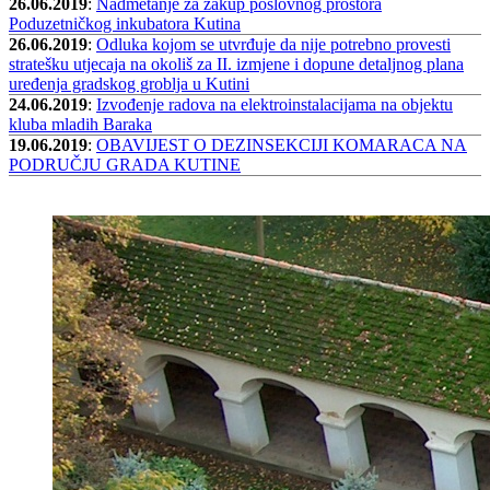
26.06.2019
:
Nadmetanje za zakup poslovnog prostora
Poduzetničkog inkubatora Kutina
26.06.2019
:
Odluka kojom se utvrđuje da nije potrebno provesti
stratešku utjecaja na okoliš za II. izmjene i dopune detaljnog plana
uređenja gradskog groblja u Kutini
24.06.2019
:
Izvođenje radova na elektroinstalacijama na objektu
kluba mladih Baraka
19.06.2019
:
OBAVIJEST O DEZINSEKCIJI KOMARACA NA
PODRUČJU GRADA KUTINE