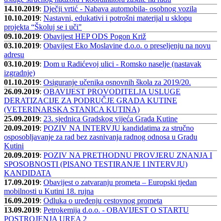
14.10.2019
:
Dječji vrtić - Nabava automobila- osobnog vozila
10.10.2019
:
Nastavni, edukativi i potrošni materijal u sklopu
projekta “Školuj se i uči"
09.10.2019
:
Obavijest HEP ODS Pogon Križ
03.10.2019
:
Obavijest Eko Moslavine d.o.o. o preseljenju na novu
adresu
03.10.2019
:
Dom u Radićevoj ulici - Romsko naselje (nastavak
izgradnje)
01.10.2019
:
Osiguranje učenika osnovnih škola za 2019/20.
26.09.2019
:
OBAVIJEST PROVODITELJA USLUGE
DERATIZACIJE ZA PODRUČJE GRADA KUTINE
(VETERINARSKA STANICA KUTINA)
25.09.2019
:
23. sjednica Gradskog vijeća Grada Kutine
20.09.2019
:
POZIV NA INTERVJU kandidatima za stručno
osposobljavanje za rad bez zasnivanja radnog odnosa u Gradu
Kutini
20.09.2019
:
POZIV NA PRETHODNU PROVJERU ZNANJA I
SPOSOBNOSTI (PISANO TESTIRANJE I INTERVJU)
KANDIDATA
17.09.2019
:
Obavijest o zatvaranju prometa – Europski tjedan
mobilnosti u Kutini 18. rujna
16.09.2019
:
Odluka o uređenju cestovnog prometa
13.09.2019
:
Petrokemija d.o.o. - OBAVIJEST O STARTU
POSTROJENJA UREA 2