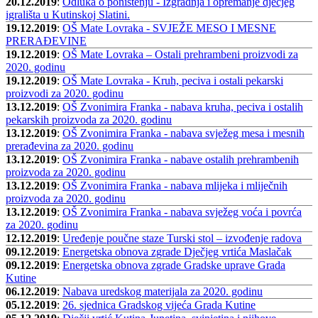
20.12.2019
:
Odluka o poništenju - Izgradnja i opremanje dječjeg
igrališta u Kutinskoj Slatini.
19.12.2019
:
OŠ Mate Lovraka - SVJEŽE MESO I MESNE
PRERAĐEVINE
19.12.2019
:
OŠ Mate Lovraka – Ostali prehrambeni proizvodi za
2020. godinu
19.12.2019
:
OŠ Mate Lovraka - Kruh, peciva i ostali pekarski
proizvodi za 2020. godinu
13.12.2019
:
OŠ Zvonimira Franka - nabava kruha, peciva i ostalih
pekarskih proizvoda za 2020. godinu
13.12.2019
:
OŠ Zvonimira Franka - nabava svježeg mesa i mesnih
prerađevina za 2020. godinu
13.12.2019
:
OŠ Zvonimira Franka - nabave ostalih prehrambenih
proizvoda za 2020. godinu
13.12.2019
:
OŠ Zvonimira Franka - nabava mlijeka i mliječnih
proizvoda za 2020. godinu
13.12.2019
:
OŠ Zvonimira Franka - nabava svježeg voća i povrća
za 2020. godinu
12.12.2019
:
Uređenje poučne staze Turski stol – izvođenje radova
09.12.2019
:
Energetska obnova zgrade Dječjeg vrtića Maslačak
09.12.2019
:
Energetska obnova zgrade Gradske uprave Grada
Kutine
06.12.2019
:
Nabava uredskog materijala za 2020. godinu
05.12.2019
:
26. sjednica Gradskog vijeća Grada Kutine