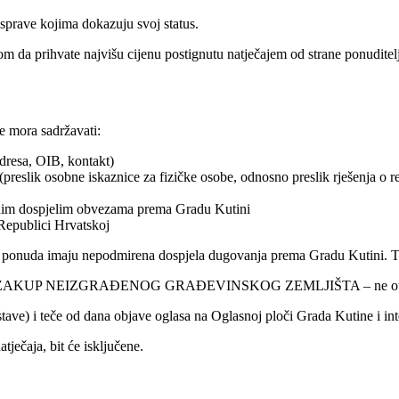
sprave kojima dokazuju svoj status.
a prihvate najvišu cijenu postignutu natječajem od strane ponuditelja 
e mora sadržavati:
adresa, OIB, kontakt)
reslik osobne iskaznice za fizičke osobe, odnosno preslik rješenja o reg
enim dospjelim obvezama prema Gradu Kutini
Republici Hrvatskoj
nuda imaju nepodmirena dospjela dugovanja prema Gradu Kutini. Tak
A ZAKUP NEIZGRAĐENOG GRAĐEVINSKOG ZEMLJIŠTA – ne otvarati -"
stave) i teče od dana objave oglasa na Oglasnoj ploči Grada Kutine i 
ječaja, bit će isključene.