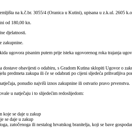
jišta na k.č.br. 3055/4 (Oranica u Kutini), upisana u z.k.ul. 2605 k.
ini od 180,00 kn.
ne djelatnosti.
je zakupnine.
ida ugovora pisanim putem prije isteka ugovorenog roka trajanja ugovo
na dostave obavijesti o odabiru, s Gradom Kutina sklopiti Ugovor o za
m dijelu predmeta zakupa ili će se odabrati po cijeni sljedeća prihvatlj
 natječaja, ponudio najviši iznos zakupnine ili ostvario pravo prvenstva.
vale u natječaju i to slijedećim redoslijedom:
em koje se daje u zakup
oje se daje u zakup
mrloga, zatočenoga ili nestalog hrvatskog branitelja, koji se bave gospod