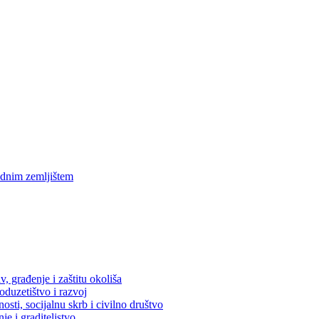
ednim zemljištem
, građenje i zaštitu okoliša
oduzetištvo i razvoj
osti, socijalnu skrb i civilno društvo
je i graditeljstvo