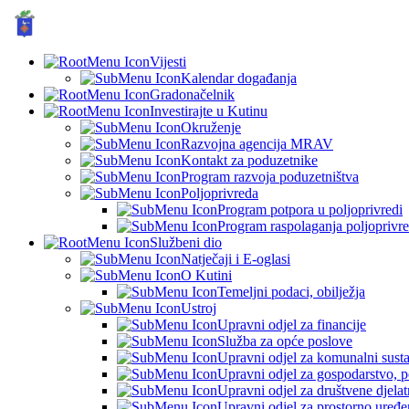
GRAD KUTINA, Hrvatska
Vijesti
Kalendar događanja
Gradonačelnik
Investirajte u Kutinu
Okruženje
Razvojna agencija MRAV
Kontakt za poduzetnike
Program razvoja poduzetništva
Poljoprivreda
Program potpora u poljoprivredi
Program raspolaganja poljoprivr
Službeni dio
Natječaji i E-oglasi
O Kutini
Temeljni podaci, obilježja
Ustroj
Upravni odjel za financije
Služba za opće poslove
Upravni odjel za komunalni sustav
Upravni odjel za gospodarstvo, p
Upravni odjel za društvene djelatn
Upravni odjel za prostorno uređen