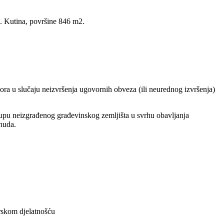
o. Kutina, površine 846 m2.
ra u slučaju neizvršenja ugovornih obveza (ili neurednog izvršenja)
kupu neizgrađenog građevinskog zemljišta u svrhu obavljanja
iva ponuda.
arskom djelatnošću