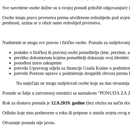
Sve navedene osobe dužne su u svojoj ponudi priložiti odgovarajuće i
Osobe imaju pravo prvenstva prema utvrđenom redoslijedu pod uvjetom d
prednosti, uzima se u obzir samo redoslijed prvenstva.
Nadmetati se mogu sve pravne i fizičke osobe. Ponuda za sudjelovanj
podatke o fizičkoj ili pravnoj osobi ponuditelju (ime, prezime, 
presliku dokumenata kojima ponuditelji dokazuju svoj identitet (p
ponuđeni iznos zakupnine
potvrdu Upravnog odjela za financije Grada Kutine o podmir
potvrdu Porezne uprave o podmirenju dospjelih obveza prema 
Na natječaju ne mogu sudjelovati osobe koje na dan otvaranja po
Ponude se šalju u zatvorenoj omotnici sa naznakom "PONUDA Z
Rok za dostavu ponuda je
12.9.2019. godine
(bez obzira na način do
Odluke koje nisu podnesene u roku ili potpune u smislu uvjeta ovog nat
Otvaranje ponuda nije javno.