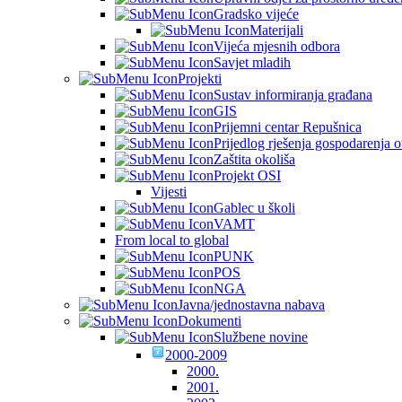
Gradsko vijeće
Materijali
Vijeća mjesnih odbora
Savjet mladih
Projekti
Sustav informiranja građana
GIS
Prijemni centar Repušnica
Prijedlog rješenja gospodarenja
Zaštita okoliša
Projekt OSI
Vijesti
Gablec u školi
VAMT
From local to global
PUNK
POS
NGA
Javna/jednostavna nabava
Dokumenti
Službene novine
2000-2009
2000.
2001.