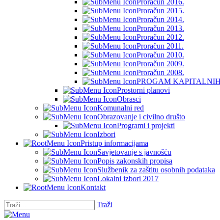
Proračun 2016.
Proračun 2015.
Proračun 2014.
Proračun 2013.
Proračun 2012.
Proračun 2011.
Proračun 2010.
Proračun 2009.
Proračun 2008.
PROGAM KAPITALNIH 
Prostorni planovi
Obrasci
Komunalni red
Obrazovanje i civilno društo
Programi i projekti
Izbori
Pristup informacijama
Savjetovanje s javnošću
Popis zakonskih propisa
Službenik za zaštitu osobnih podataka
Lokalni izbori 2017
Kontakt
Traži