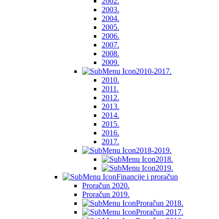
2002.
2003.
2004.
2005.
2006.
2007.
2008.
2009.
2010-2017.
2010.
2011.
2012.
2013.
2014.
2015.
2016.
2017.
2018-2019.
2018.
2019.
Financije i proračun
Proračun 2020.
Proračun 2019.
Proračun 2018.
Proračun 2017.