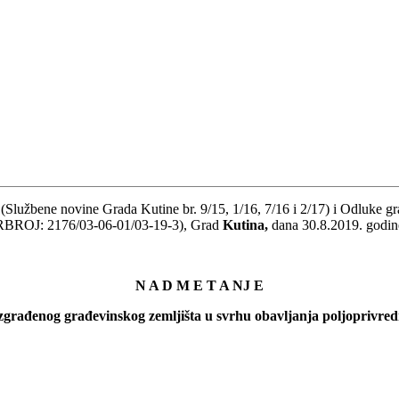
Službene novine Grada Kutine br. 9/15, 1/16, 7/16 i 2/17) i Odluke 
URBROJ: 2176/03-06-01/03-19-3), Grad
Kutina,
dana 30.8.2019. godine
N A D M E T A NJ E
zgrađenog građevinskog zemljišta u svrhu obavljanja poljoprivredn