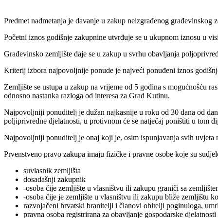
Predmet nadmetanja je davanje u zakup neizgrađenog građevinskog zeml
Početni iznos godišnje zakupnine utvrđuje se u ukupnom iznosu u vis
Građevinsko zemljište daje se u zakup u svrhu obavljanja poljoprivred
Kriterij izbora najpovoljnije ponude je najveći ponuđeni iznos godišn
Zemljište se ustupa u zakup na vrijeme od 5 godina s mogućnošću rask
odnosno nastanka razloga od interesa za Grad Kutinu.
Najpovoljniji ponuditelj je dužan najkasnije u roku od 30 dana od da
poljiprivredne djelatnosti, u protivnom će se natječaj poništiti u to
Najpovoljniji ponuditelj je onaj koji je, osim ispunjavanja svih uvjeta
Prvenstveno pravo zakupa imaju fizičke i pravne osobe koje su sudjelo
suvlasnik zemljišta
dosadašnji zakupnik
-osoba čije zemljište u vlasništvu ili zakupu graniči sa zemljišt
-osoba čije je zemljište u vlasništvu ili zakupu bliže zemljištu k
razvojačeni hrvatski branitelji i članovi obitelji poginuloga, u
pravna osoba registrirana za obavljanje gospodarske djelatnosti