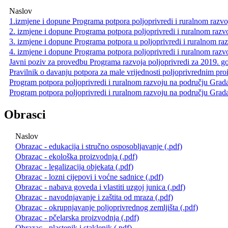
Naslov
1.izmjene i dopune Programa potpora poljoprivredi i ruralnom razvo
2. izmjene i dopune Programa potpora poljoprivredi i ruralnom raz
3. izmjene i dopune Programa potpora u poljoprivredi i ruralnom ra
4. izmjene i dopune Programa potpora poljoprivredi i ruralnom raz
Javni poziv za provedbu Programa razvoja poljoprivredi za 2019. g
Pravilnik o davanju potpora za male vrijednosti poljoprivrednim p
Program potpora poljoprivredi i ruralnom razvoju na području Grad
Program potpora poljoprivredi i ruralnom razvoju na području Grada 
Obrasci
Naslov
Obrazac - edukacija i stručno osposobljavanje (.pdf)
Obrazac - ekološka proizvodnja (.pdf)
Obrazac - legalizacija objekata (.pdf)
Obrazac - lozni cijepovi i voćne sadnice (.pdf)
Obrazac - nabava goveda i vlastiti uzgoj junica (.pdf)
Obrazac - navodnjavanje i zaštita od mraza (.pdf)
Obrazac - okrupnjavanje poljoprivrednog zemljišta (.pdf)
Obrazac - pčelarska proizvodnja (.pdf)
Obrazac - plastenik i staklenik (.pdf)