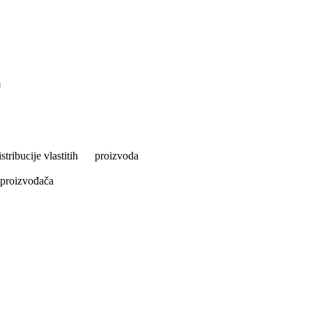
m
istribucije vlastitih proizvoda
 proizvođača