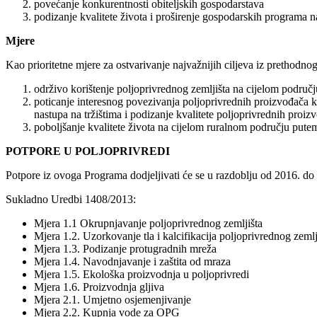
povećanje konkurentnosti obiteljskih gospodarstava
podizanje kvalitete života i proširenje gospodarskih programa 
Mjere
Kao prioritetne mjere za ostvarivanje najvažnijih ciljeva iz prethodno
održivo korištenje poljoprivrednog zemljišta na cijelom područj
poticanje interesnog povezivanja poljoprivrednih proizvođača k
nastupa na tržištima i podizanje kvalitete poljoprivrednih proiz
poboljšanje kvalitete života na cijelom ruralnom području pute
POTPORE U POLJOPRIVREDI
Potpore iz ovoga Programa dodjeljivati će se u razdoblju od 2016. do 
Sukladno Uredbi 1408/2013:
Mjera 1.1 Okrupnjavanje poljoprivrednog zemljišta
Mjera 1.2. Uzorkovanje tla i kalcifikacija poljoprivrednog zemlj
Mjera 1.3. Podizanje protugradnih mreža
Mjera 1.4. Navodnjavanje i zaštita od mraza
Mjera 1.5. Ekološka proizvodnja u poljoprivredi
Mjera 1.6. Proizvodnja gljiva
Mjera 2.1. Umjetno osjemenjivanje
Mjera 2.2. Kupnja vode za OPG