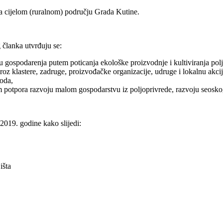
na cijelom (ruralnom) području Grada Kutine.
g članka utvrđuju se:
u gospodarenja putem poticanja ekološke proizvodnje i kultiviranja pol
roz klastere, zadruge, proizvođačke organizacije, udruge i lokalnu akc
voda,
m potpora razvoju malom gospodarstvu iz poljoprivrede, razvoju seoskog 
2019. godine kako slijedi:
išta