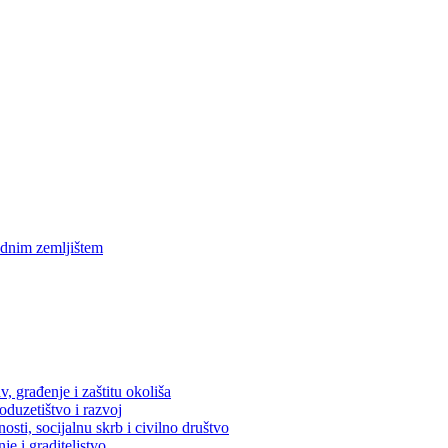
ednim zemljištem
, građenje i zaštitu okoliša
oduzetištvo i razvoj
osti, socijalnu skrb i civilno društvo
je i graditeljstvo