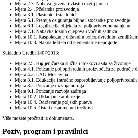
Mjera 2.3. Nabava goveda i vlastiti uzgoj junica
Mjera 2.4. Pčelarska proizvodnja
Mjera 3.1. Plastenici i staklenici
Mjera 5.1. Premija osiguranja biljne i stočarske proizvodnje
Mjera 6.1. Legalizacija objekata za poljoprivrednu namjenu
Mjera 7.1. Nabavka loznih cijepova i voćnih sadnica
Mjera 10.1. Raspolaganje državnim poljoprivrednim zemljište
Mjera 10.3. Naknade šteta od elementarne nepogode
Sukladno Uredbi 1407/2013:
Mjera 2.5. Higijeničarska služba i troškovi azila za životinje
Mjera 4.1. Poticanje poljoprivrednih proizvođača za područje d
Mjera 4.2. LAG Moslavina
Mjera 8.1. Edukacija i stručno osposobljavanje poljoprivrednih
Mjera 8.2. Poticanje razvoja udruga
Mjera 9.1. Poticanje razvoja zadruga
Mjera 10.2. Uklanjanje ambrozije
Mjera 10.4. Održavanje poljskih puteva
Mjera 10.5. Ostali nespomenuti troškovi
Više možete pročitati iz dokumenata.
Poziv, program i pravilnici