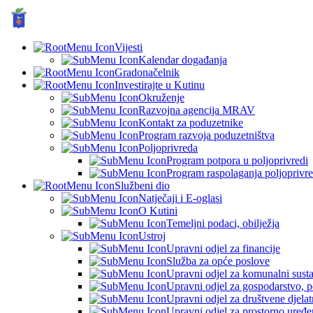
GRAD KUTINA, Hrvatska
Vijesti
Kalendar događanja
Gradonačelnik
Investirajte u Kutinu
Okruženje
Razvojna agencija MRAV
Kontakt za poduzetnike
Program razvoja poduzetništva
Poljoprivreda
Program potpora u poljoprivredi
Program raspolaganja poljoprivr
Službeni dio
Natječaji i E-oglasi
O Kutini
Temeljni podaci, obilježja
Ustroj
Upravni odjel za financije
Služba za opće poslove
Upravni odjel za komunalni sustav
Upravni odjel za gospodarstvo, p
Upravni odjel za društvene djelatn
Upravni odjel za prostorno uređen