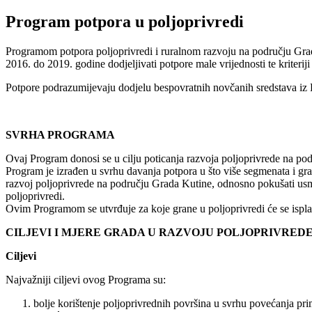
Program potpora u poljoprivredi
Programom potpora poljoprivredi i ruralnom razvoju na području Grada
2016. do 2019. godine dodjeljivati potpore male vrijednosti te kriteriji 
Potpore podrazumijevaju dodjelu bespovratnih novčanih sredstava iz
SVRHA PROGRAMA
Ovaj Program donosi se u cilju poticanja razvoja poljoprivrede na po
Program je izrađen u svrhu davanja potpora u što više segmenata i gran
razvoj poljoprivrede na području Grada Kutine, odnosno pokušati usmj
poljoprivredi.
Ovim Programom se utvrđuje za koje grane u poljoprivredi će se isplać
CILJEVI I MJERE GRADA U RAZVOJU POLJOPRIVRED
Ciljevi
Najvažniji ciljevi ovog Programa su:
bolje korištenje poljoprivrednih površina u svrhu povećanja pr