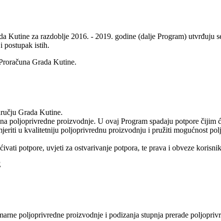
 Kutine za razdoblje 2016. - 2019. godine (dalje Program) utvrđuju se 
i postupak istih.
 Proračuna Grada Kutine.
dručju Grada Kutine.
a poljoprivredne proizvodnje. U ovaj Program spadaju potpore čijim će s
eriti u kvalitetniju poljoprivrednu proizvodnju i pružiti mogućnost po
ivati potpore, uvjeti za ostvarivanje potpora, te prava i obveze korisn
E
imarne poljoprivredne proizvodnje i podizanja stupnja prerade poljopri