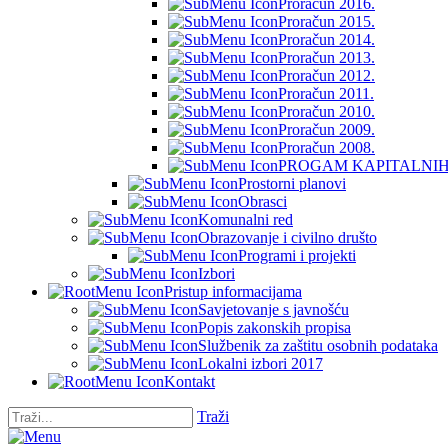
Proračun 2016.
Proračun 2015.
Proračun 2014.
Proračun 2013.
Proračun 2012.
Proračun 2011.
Proračun 2010.
Proračun 2009.
Proračun 2008.
PROGAM KAPITALNIH 
Prostorni planovi
Obrasci
Komunalni red
Obrazovanje i civilno društo
Programi i projekti
Izbori
Pristup informacijama
Savjetovanje s javnošću
Popis zakonskih propisa
Službenik za zaštitu osobnih podataka
Lokalni izbori 2017
Kontakt
Traži