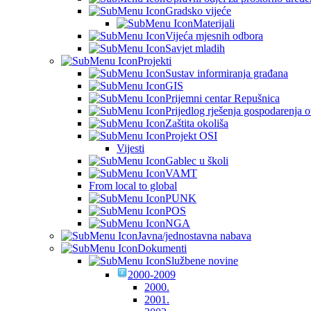
Gradsko vijeće
Materijali
Vijeća mjesnih odbora
Savjet mladih
Projekti
Sustav informiranja građana
GIS
Prijemni centar Repušnica
Prijedlog rješenja gospodarenja
Zaštita okoliša
Projekt OSI
Vijesti
Gablec u školi
VAMT
From local to global
PUNK
POS
NGA
Javna/jednostavna nabava
Dokumenti
Službene novine
2000-2009
2000.
2001.