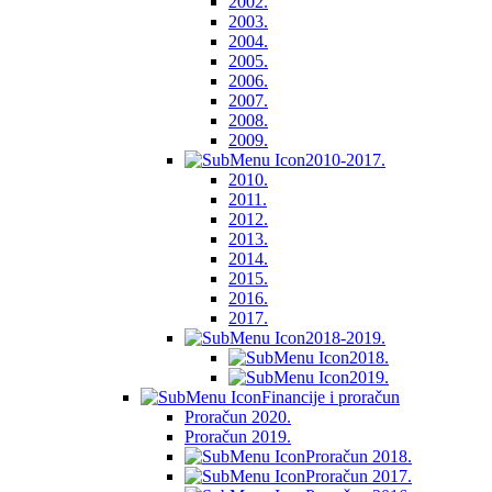
2002.
2003.
2004.
2005.
2006.
2007.
2008.
2009.
2010-2017.
2010.
2011.
2012.
2013.
2014.
2015.
2016.
2017.
2018-2019.
2018.
2019.
Financije i proračun
Proračun 2020.
Proračun 2019.
Proračun 2018.
Proračun 2017.