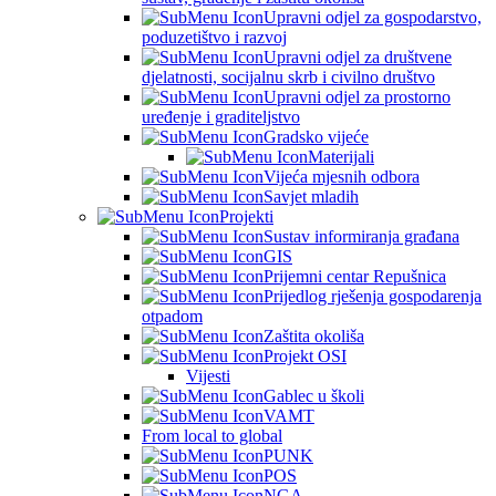
Upravni odjel za gospodarstvo,
poduzetištvo i razvoj
Upravni odjel za društvene
djelatnosti, socijalnu skrb i civilno društvo
Upravni odjel za prostorno
uređenje i graditeljstvo
Gradsko vijeće
Materijali
Vijeća mjesnih odbora
Savjet mladih
Projekti
Sustav informiranja građana
GIS
Prijemni centar Repušnica
Prijedlog rješenja gospodarenja
otpadom
Zaštita okoliša
Projekt OSI
Vijesti
Gablec u školi
VAMT
From local to global
PUNK
POS
NGA