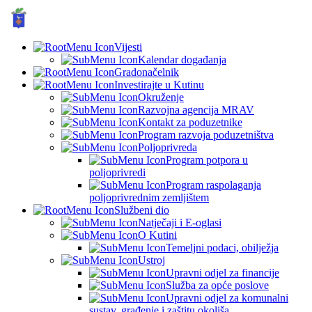
GRAD KUTINA, Hrvatska
© Grad Kutina
Vijesti
Kalendar događanja
Gradonačelnik
Investirajte u Kutinu
Okruženje
Razvojna agencija MRAV
Kontakt za poduzetnike
Program razvoja poduzetništva
Poljoprivreda
Program potpora u
poljoprivredi
Program raspolaganja
poljoprivrednim zemljištem
Službeni dio
Natječaji i E-oglasi
O Kutini
Temeljni podaci, obilježja
Ustroj
Upravni odjel za financije
Služba za opće poslove
Upravni odjel za komunalni
sustav, građenje i zaštitu okoliša