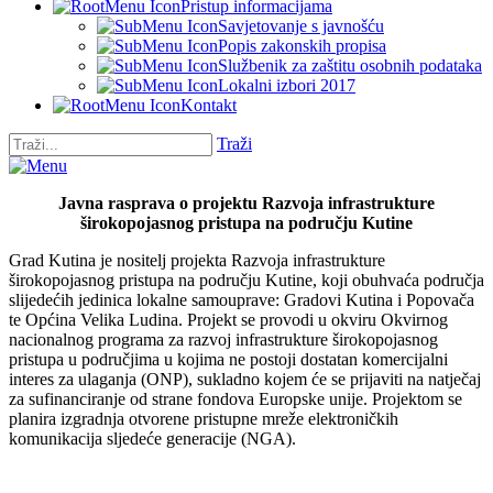
Pristup informacijama
Savjetovanje s javnošću
Popis zakonskih propisa
Službenik za zaštitu osobnih podataka
Lokalni izbori 2017
Kontakt
Traži
Javna rasprava o projektu Razvoja infrastrukture
širokopojasnog pristupa na području Kutine
Grad Kutina je nositelj projekta Razvoja infrastrukture
širokopojasnog pristupa na području Kutine, koji obuhvaća područja
slijedećih jedinica lokalne samouprave: Gradovi Kutina i Popovača
te Općina Velika Ludina. Projekt se provodi u okviru Okvirnog
nacionalnog programa za razvoj infrastrukture širokopojasnog
pristupa u područjima u kojima ne postoji dostatan komercijalni
interes za ulaganja (ONP), sukladno kojem će se prijaviti na natječaj
za sufinanciranje od strane fondova Europske unije. Projektom se
planira izgradnja otvorene pristupne mreže elektroničkih
komunikacija sljedeće generacije (NGA).