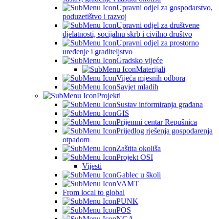
Upravni odjel za gospodarstvo,
poduzetištvo i razvoj
Upravni odjel za društvene
djelatnosti, socijalnu skrb i civilno društvo
Upravni odjel za prostorno
uređenje i graditeljstvo
Gradsko vijeće
Materijali
Vijeća mjesnih odbora
Savjet mladih
Projekti
Sustav informiranja građana
GIS
Prijemni centar Repušnica
Prijedlog rješenja gospodarenja
otpadom
Zaštita okoliša
Projekt OSI
Vijesti
Gablec u školi
VAMT
From local to global
PUNK
POS
NGA