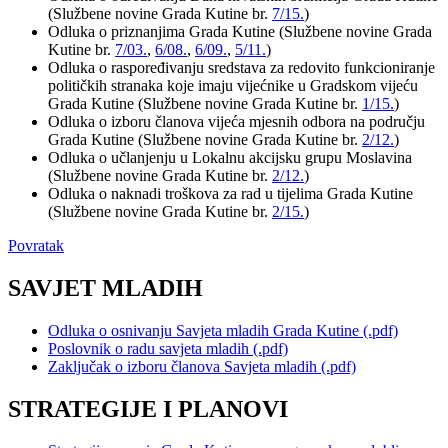
(Službene novine Grada Kutine br.
7/15.
)
Odluka o priznanjima Grada Kutine (Službene novine Grada
Kutine br.
7/03.
,
6/08.
,
6/09.
,
5/11.
)
Odluka o raspoređivanju sredstava za redovito funkcioniranje
političkih stranaka koje imaju vijećnike u Gradskom vijeću
Grada Kutine (Službene novine Grada Kutine br.
1/15.
)
Odluka o izboru članova vijeća mjesnih odbora na području
Grada Kutine (Službene novine Grada Kutine br.
2/12.
)
Odluka o učlanjenju u Lokalnu akcijsku grupu Moslavina
(Službene novine Grada Kutine br.
2/12.
)
Odluka o naknadi troškova za rad u tijelima Grada Kutine
(Službene novine Grada Kutine br.
2/15.
)
Povratak
SAVJET MLADIH
Odluka o osnivanju Savjeta mladih Grada Kutine (.pdf)
Poslovnik o radu savjeta mladih (.pdf)
Zaključak o izboru članova Savjeta mladih (.pdf)
STRATEGIJE I PLANOVI