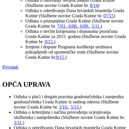
Odluka o osnivanju Savjeta mladih Grada Kutine
(Službene novine Grada Kutine br.
8/14
)
Odluka o određivanju Dana hrvatskih branitelja Grada
Kutine (Službene novine Grada Kutine br.
07/15
)
Odluka o priznanjima Grada Kutine (Službene novine
Grada Kutine br.
7/03.
,
6/08.
,
6/09.
,
5/11.
)
Odluka o trećim Izmjenama i dopunama proračuna
Grada Kutine za 2015. godinu (Službene novine Grada
Kutine br.
9/15.
)
Izmjene i dopune Programa korištenja sredstava
prikupljenih od spomeničke rente (Službene novine
Grada Kutine br.
9/15.
)
Povratak
OPĆA UPRAVA
Odluka o plaći i drugim pravima gradonačelnika i zamjenika
gradonačelnika Grada Kutine iz radnog odnosa (Službene
novine Grada Kutine br.
3/10.
,
5/13.
)
Odluka o kriterijima i načinu provođenja ocjenjivanja
službenika i namještenika (Službene novine Grada Kutine br.
3/11.
)
Odluka o određivanju Dana hrvatskih branitelja Grada Kutine