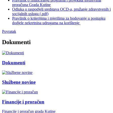
Pravilnik o financiranju programa i projekata sredstvima
proračuna Grada Kutine
Odluka o raspodjeli sredstava OCD-a, pružanje zdravstvenih i
socijalnih usluga (.pdf)
Pravilnik o kriterijima i mjerilima za bodovanje u postupku
dodjele nekretnina udrugama na korištenje
Povratak
Dokumenti
Dokumenti
Službene novine
Financije i proračun
Financije i proračun grada Kutine