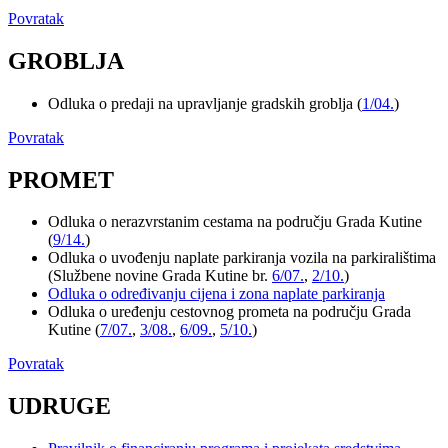
Povratak
GROBLJA
Odluka o predaji na upravljanje gradskih groblja (
1/04.
)
Povratak
PROMET
Odluka o nerazvrstanim cestama na području Grada Kutine
(
9/14.
)
Odluka o uvođenju naplate parkiranja vozila na parkiralištima
(Službene novine Grada Kutine br.
6/07.
,
2/10.
)
Odluka o određivanju cijena i zona naplate parkiranja
Odluka o uređenju cestovnog prometa na području Grada
Kutine (
7/07.
,
3/08.
,
6/09.
,
5/10.
)
Povratak
UDRUGE