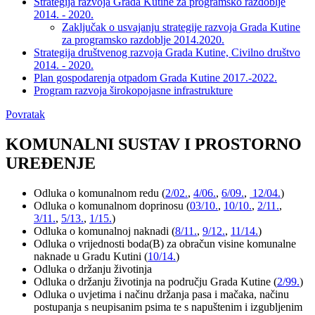
Strategija razvoja Grada Kutine za programsko razdoblje
2014. - 2020.
Zaključak o usvajanju strategije razvoja Grada Kutine
za programsko razdoblje 2014.2020.
Strategija društvenog razvoja Grada Kutine, Civilno društvo
2014. - 2020.
Plan gospodarenja otpadom Grada Kutine 2017.-2022.
Program razvoja širokopojasne infrastrukture
Povratak
KOMUNALNI SUSTAV I PROSTORNO
UREĐENJE
Odluka o komunalnom redu (
2/02.
,
4/06.
,
6/09.
,
12/04.
)
Odluka o komunalnom doprinosu (
03/10.
,
10/10.
,
2/11.
,
3/11.
,
5/13.
,
1/15.
)
Odluka o komunalnoj naknadi (
8/11.
,
9/12.
,
11/14.
)
Odluka o vrijednosti boda(B) za obračun visine komunalne
naknade u Gradu Kutini (
10/14.
)
Odluka o držanju životinja
Odluka o držanju životinja na području Grada Kutine (
2/99.
)
Odluka o uvjetima i načinu držanja pasa i mačaka, načinu
postupanja s neupisanim psima te s napuštenim i izgubljenim