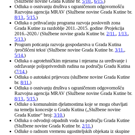
(Službene novine Grada Kutine br.
5/10.
,
6/15.
)
Odluka o osnivanju društva s ograničenom odgovornošću
Razvojna agencija MRAV (Službene novine Grada Kutine br.
8/13.
,
5/15.
)
Odluka o prihvaćanju programa razvoja poslovnih zona
Grada Kutine za razdoblje 2011.-2015. godine /Projekcija
2016.-2020./ (Službene novine grada Kutine br.
2/11.
,
1/13.
,
5/13.
)
Program poticanja razvoja gospodarstva u Grada Kutina
/pročišćeni tekst/ (Službene novine Grada Kutine br.
3/11.
,
5/14.
)
Odluka o agrotehničkim mjerama i mjerama za uređivanje i
održavanje poljoprivrednih rudina na području Gradu Kutina
(
7/14.
)
Odluka o autotaksi prijevozu (službene novine Grada Kutine
br.
8/11.
)
Odluka o osnivanju društva s ograničenom odgovornošću
Razvojna agencija MRAV (Službene novine Grada Kutine br.
8/13.
,
5/15.
)
Odluke o komunalnim djelatnostima koje se mogu obavljati
na temelju koncesije u Gradu Kutina („Službene novine
Grada Kutine“ broj:
3/10.
)
Odluka o odvodnji otpadnih voda na području Grada Kutine
(Službene novine Grada Kutine br.
2/11.
)
Odluke o radnom vremenu ugostiteljskih objekata iz skupine