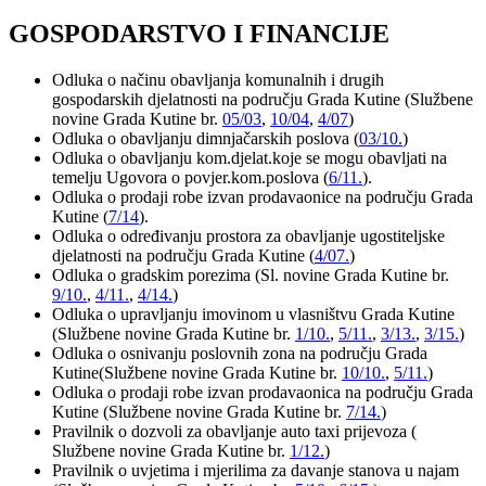
GOSPODARSTVO I FINANCIJE
Odluka o načinu obavljanja komunalnih i drugih
gospodarskih djelatnosti na području Grada Kutine (Službene
novine Grada Kutine br.
05/03
,
10/04
,
4/07
)
Odluka o obavljanju dimnjačarskih poslova (
03/10.
)
Odluka o obavljanju kom.djelat.koje se mogu obavljati na
temelju Ugovora o povjer.kom.poslova (
6/11.
).
Odluka o prodaji robe izvan prodavaonice na području Grada
Kutine (
7/14
).
Odluka o određivanju prostora za obavljanje ugostiteljske
djelatnosti na području Grada Kutine (
4/07.
)
Odluka o gradskim porezima (Sl. novine Grada Kutine br.
9/10.
,
4/11.
,
4/14.
)
Odluka o upravljanju imovinom u vlasništvu Grada Kutine
(Službene novine Grada Kutine br.
1/10.
,
5/11.
,
3/13.
,
3/15.
)
Odluka o osnivanju poslovnih zona na području Grada
Kutine(Službene novine Grada Kutine br.
10/10.
,
5/11.
)
Odluka o prodaji robe izvan prodavaonica na području Grada
Kutine (Službene novine Grada Kutine br.
7/14.
)
Pravilnik o dozvoli za obavljanje auto taxi prijevoza (
Službene novine Grada Kutine br.
1/12.
)
Pravilnik o uvjetima i mjerilima za davanje stanova u najam