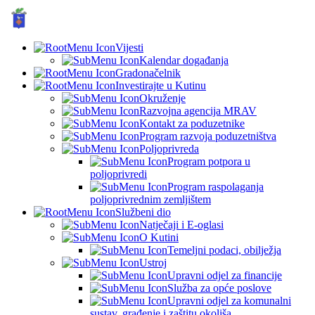
GRAD KUTINA, Hrvatska
© Grad Kutina
Vijesti
Kalendar događanja
Gradonačelnik
Investirajte u Kutinu
Okruženje
Razvojna agencija MRAV
Kontakt za poduzetnike
Program razvoja poduzetništva
Poljoprivreda
Program potpora u
poljoprivredi
Program raspolaganja
poljoprivrednim zemljištem
Službeni dio
Natječaji i E-oglasi
O Kutini
Temeljni podaci, obilježja
Ustroj
Upravni odjel za financije
Služba za opće poslove
Upravni odjel za komunalni
sustav, građenje i zaštitu okoliša