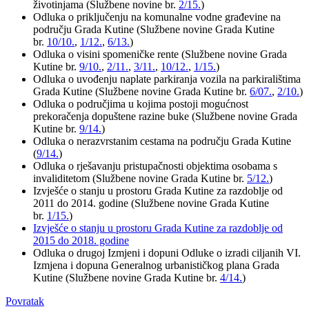
životinjama (Službene novine br.
2/15.
)
Odluka o priključenju na komunalne vodne građevine na
području Grada Kutine (Službene novine Grada Kutine
br.
10/10.
,
1/12.
,
6/13.
)
Odluka o visini spomeničke rente (Službene novine Grada
Kutine br.
9/10.
,
2/11.
,
3/11.
,
10/12.
,
1/15.
)
Odluka o uvođenju naplate parkiranja vozila na parkiralištima
Grada Kutine (Službene novine Grada Kutine br.
6/07.
,
2/10.
)
Odluka o područjima u kojima postoji mogućnost
prekoračenja dopuštene razine buke (Službene novine Grada
Kutine br.
9/14.
)
Odluka o nerazvrstanim cestama na području Grada Kutine
(
9/14.
)
Odluka o rješavanju pristupačnosti objektima osobama s
invaliditetom (Službene novine Grada Kutine br.
5/12.
)
Izvješće o stanju u prostoru Grada Kutine za razdoblje od
2011 do 2014. godine (Službene novine Grada Kutine
br.
1/15.
)
Izvješće o stanju u prostoru Grada Kutine za razdoblje od
2015 do 2018. godine
Odluka o drugoj Izmjeni i dopuni Odluke o izradi ciljanih VI.
Izmjena i dopuna Generalnog urbanističkog plana Grada
Kutine (Službene novine Grada Kutine br.
4/14.
)
Povratak