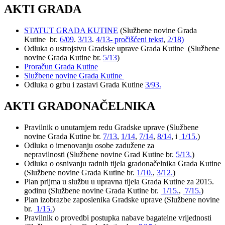
AKTI GRADA
STATUT GRADA KUTINE
(Službene novine Grada
Kutine br.
6/09
.
3/13
.
4/13- pročišćeni tekst
,
2/18)
Odluka o ustrojstvu Gradske uprave Grada Kutine (Službene
novine Grada Kutine br.
5/13
)
Proračun Grada Kutine
Službene novine Grada Kutine
Odluka o grbu i zastavi Grada Kutine
3/93.
AKTI GRADONAČELNIKA
Pravilnik o unutarnjem redu Gradske uprave (Službene
novine Grada Kutine br.
7/13
,
1/14
,
7/14
,
8/14
, i
1/15.
)
Odluka o imenovanju osobe zadužene za
nepravilnosti (Službene novine Grad Kutine br.
5/13.
)
Odluka o osnivanju radnih tijela gradonačelnika Grada Kutine
(Službene novine Grada Kutine br.
1/10.
,
3/12.
)
Plan prijma u službu u upravna tijela Grada Kutine za 2015.
godinu (Službene novine Grada Kutine br.
1/15.
,
7/15.
)
Plan izobrazbe zaposlenika Gradske uprave (Službene novine
br.
1/15.
)
Pravilnik o provedbi postupka nabave bagatelne vrijednosti