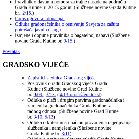
Pravilnik o davanju potpora za trajne nasade na području
Grada Kutine u 2015. godini (Službene novine Grada Kutine
br.
2/15.
)
Popis ugovora i donacija
Odluka gradonačelnika o osnivanju Savjeta za zaštitu
potrošača javnih usluga
Izmjene i dopune pravilnika o bagatelnoj nabavi (Službene
novine Grada Kutine br.
9/15.
)
Povratak
GRADSKO VIJEĆE
Zapisnici sjednica Gradskog vijeća
Poslovnik o radu Gradskog vijeća Grada
Kutine (Službene novine Grad Kutine
br.
9/09.
,
3/13.
i
4/13-pročišćeni tekst
)
Odluka o plači i drugim pravima gradonačelnika i
zamjenika gradonačelnika Grada Kutine iz
radnog odnosa (Službene novine Grad Kutine
br.
3/10,
5/13
)
Odluka o kriterijima i načinu provođenja ocjenjivanja
službenika i namješenika (Službene novine
Grada Kutine br.
3/11
)