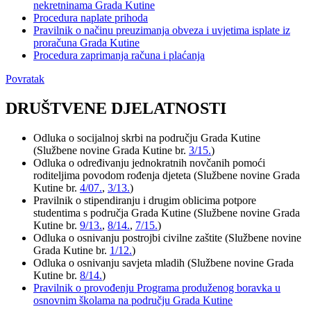
nekretninama Grada Kutine
Procedura naplate prihoda
Pravilnik o načinu preuzimanja obveza i uvjetima isplate iz
proračuna Grada Kutine
Procedura zaprimanja računa i plaćanja
Povratak
DRUŠTVENE DJELATNOSTI
Odluka o socijalnoj skrbi na području Grada Kutine
(Službene novine Grada Kutine br.
3/15.
)
Odluka o određivanju jednokratnih novčanih pomoći
roditeljima povodom rođenja djeteta (Službene novine Grada
Kutine br.
4/07.
,
3/13.
)
Pravilnik o stipendiranju i drugim oblicima potpore
studentima s područja Grada Kutine (Službene novine Grada
Kutine br.
9/13.
,
8/14.
,
7/15.
)
Odluka o osnivanju postrojbi civilne zaštite (Službene novine
Grada Kutine br.
1/12.
)
Odluka o osnivanju savjeta mladih (Službene novine Grada
Kutine br.
8/14.
)
Pravilnik o provođenju Programa produženog boravka u
osnovnim školama na području Grada Kutine