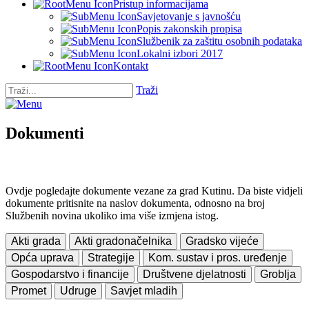
Pristup informacijama
Savjetovanje s javnošću
Popis zakonskih propisa
Službenik za zaštitu osobnih podataka
Lokalni izbori 2017
Kontakt
Traži
Dokumenti
Ovdje pogledajte dokumente vezane za grad Kutinu. Da biste vidjeli
dokumente pritisnite na naslov dokumenta, odnosno na broj
Službenih novina ukoliko ima više izmjena istog.
Akti grada
Akti gradonačelnika
Gradsko vijeće
Opća uprava
Strategije
Kom. sustav i pros. uređenje
Gospodarstvo i financije
Društvene djelatnosti
Groblja
Promet
Udruge
Savjet mladih