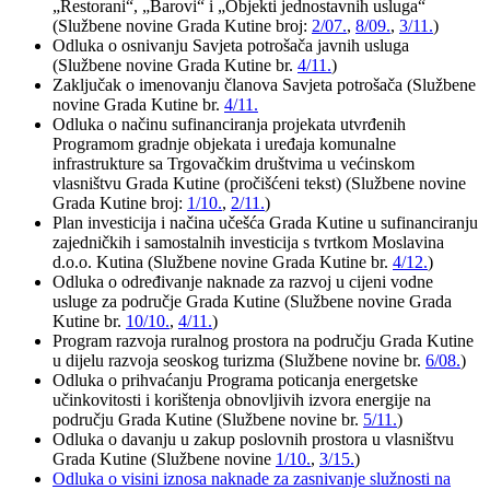
„Restorani“, „Barovi“ i „Objekti jednostavnih usluga“
(Službene novine Grada Kutine broj:
2/07.
,
8/09.
,
3/11.
)
Odluka o osnivanju Savjeta potrošača javnih usluga
(Službene novine Grada Kutine br.
4/11.
)
Zaključak o imenovanju članova Savjeta potrošača (Službene
novine Grada Kutine br.
4/11.
Odluka o načinu sufinanciranja projekata utvrđenih
Programom gradnje objekata i uređaja komunalne
infrastrukture sa Trgovačkim društvima u većinskom
vlasništvu Grada Kutine (pročišćeni tekst) (Službene novine
Grada Kutine broj:
1/10.
,
2/11.
)
Plan investicija i načina učešća Grada Kutine u sufinanciranju
zajedničkih i samostalnih investicija s tvrtkom Moslavina
d.o.o. Kutina (Službene novine Grada Kutine br.
4/12.
)
Odluka o određivanje naknade za razvoj u cijeni vodne
usluge za područje Grada Kutine (Službene novine Grada
Kutine br.
10/10.
,
4/11.
)
Program razvoja ruralnog prostora na području Grada Kutine
u dijelu razvoja seoskog turizma (Službene novine br.
6/08.
)
Odluka o prihvaćanju Programa poticanja energetske
učinkovitosti i korištenja obnovljivih izvora energije na
području Grada Kutine (Službene novine br.
5/11.
)
Odluka o davanju u zakup poslovnih prostora u vlasništvu
Grada Kutine (Službene novine
1/10.
,
3/15.
)
Odluka o visini iznosa naknade za zasnivanje služnosti na