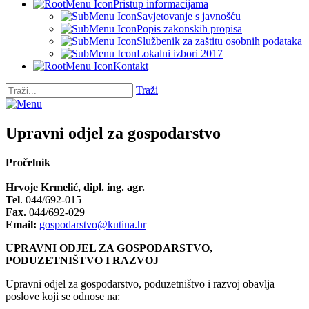
Pristup informacijama
Savjetovanje s javnošću
Popis zakonskih propisa
Službenik za zaštitu osobnih podataka
Lokalni izbori 2017
Kontakt
Traži
Upravni odjel za gospodarstvo
Pročelnik
Hrvoje Krmelić, dipl. ing. agr.
Tel
. 044/692-015
Fax.
044/692-029
Email:
gospodarstvo@kutina.hr
UPRAVNI ODJEL ZA GOSPODARSTVO,
PODUZETNIŠTVO I RAZVOJ
Upravni odjel za gospodarstvo, poduzetništvo i razvoj obavlja
poslove koji se odnose na: