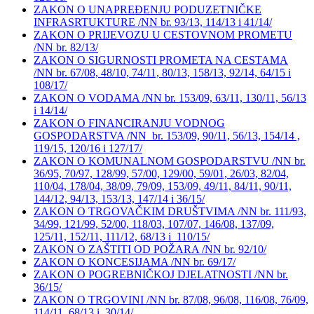
ZAKON O UNAPREĐENJU PODUZETNIČKE
INFRASRTUKTURE /NN br. 93/13, 114/13 i 41/14/
ZAKON O PRIJEVOZU U CESTOVNOM PROMETU
/NN br. 82/13/
ZAKON O SIGURNOSTI PROMETA NA CESTAMA
/NN br. 67/08, 48/10, 74/11, 80/13, 158/13, 92/14, 64/15 i
108/17/
ZAKON O VODAMA /NN br. 153/09, 63/11, 130/11, 56/13
i 14/14/
ZAKON O FINANCIRANJU VODNOG
GOSPODARSTVA /NN br. 153/09, 90/11, 56/13, 154/14 ,
119/15, 120/16 i 127/17/
ZAKON O KOMUNALNOM GOSPODARSTVU /NN br.
36/95, 70/97, 128/99, 57/00, 129/00, 59/01, 26/03, 82/04,
110/04, 178/04, 38/09, 79/09, 153/09, 49/11, 84/11, 90/11,
144/12, 94/13, 153/13, 147/14 i 36/15/
ZAKON O TRGOVAČKIM DRUŠTVIMA /NN br. 111/93,
34/99, 121/99, 52/00, 118/03, 107/07, 146/08, 137/09,
125/11, 152/11, 111/12, 68/13 i 110/15/
ZAKON O ZAŠTITI OD POŽARA /NN br. 92/10/
ZAKON O KONCESIJAMA /NN br. 69/17/
ZAKON O POGREBNIČKOJ DJELATNOSTI /NN br.
36/15/
ZAKON O TRGOVINI /NN br. 87/08, 96/08, 116/08, 76/09,
114/11, 68/13 i 30/14/