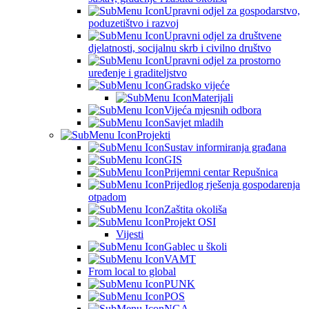
Upravni odjel za gospodarstvo,
poduzetištvo i razvoj
Upravni odjel za društvene
djelatnosti, socijalnu skrb i civilno društvo
Upravni odjel za prostorno
uređenje i graditeljstvo
Gradsko vijeće
Materijali
Vijeća mjesnih odbora
Savjet mladih
Projekti
Sustav informiranja građana
GIS
Prijemni centar Repušnica
Prijedlog rješenja gospodarenja
otpadom
Zaštita okoliša
Projekt OSI
Vijesti
Gablec u školi
VAMT
From local to global
PUNK
POS
NGA