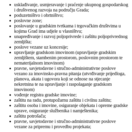
usklađivanje, usmjeravanje i praćenje ukupnog gospodarskog
i društvenog razvoja na području Grada;
poduzetništvo i obrtništvo;
poslovne zone;
poslovanje u gradskim tvrtkama i trgovačkim društvima u
kojima Grad ima udjele u vlasništvu;
unapređivanje i razvoj poljoprivrede i zaštitu poljoprivrednog
zemljišta;
poslove vezane uz koncesije;
upravljanje gradskom imovinom (upravljanje gradskim
zemljištem, stambenim prostorom, poslovnim prostorom te
nematerijalnom imovinom)
pravne, savjetodavne i stručno-administrativne poslove
vezano za imovinsko-pravna pitanja (utvrđivanje prijedloga,
planova, akata i ugovora koji se odnose na stjecanje
nekretnina te na upravljanje i raspolaganje gradskom
imovinom)
vođenje registra gradske imovine;
zaštitu na radu, protupožarnu zaštitu i civilnu zaštitu;
zaštitu osoba i imovine, osiguranje objekata i opreme gradske
uprave, osiguranje službenika i namještenika;
zaštitu potrošača;
pravne, savjetodavne i stručno-administrativne poslove
vezane za pripremu i provedbu projekata;