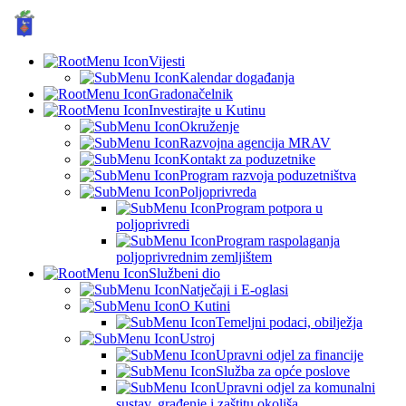
GRAD KUTINA, Hrvatska
© Grad Kutina
Vijesti
Kalendar događanja
Gradonačelnik
Investirajte u Kutinu
Okruženje
Razvojna agencija MRAV
Kontakt za poduzetnike
Program razvoja poduzetništva
Poljoprivreda
Program potpora u
poljoprivredi
Program raspolaganja
poljoprivrednim zemljištem
Službeni dio
Natječaji i E-oglasi
O Kutini
Temeljni podaci, obilježja
Ustroj
Upravni odjel za financije
Služba za opće poslove
Upravni odjel za komunalni
sustav, građenje i zaštitu okoliša