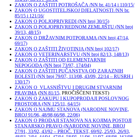
ZAKON O ZAŠTITI POTROŠAČA /NN br. 41/14 i 110/15/
ZAKON O UGOSTITELJSKOJ DJELATNOSTI /NN br.
85/15 i 121/16/
ZAKON O POLJOPRIVREDI (NN broj 30/15)
ZAKON O POLJOPRIVREDNOM ZEMLJIŠTU (NN broj
39/13, 48/15)
ZAKON O DRŽAVNIM POTPORAMA (NN broj 47/14,
69/17)
ZAKON O ZAŠTITI ŽIVOTINJA (NN broj 102/17)
ZAKON O VETERINARSTVU (NN broj 82/13, 148/13)
ZAKON O ZAŠTITI OD ELEMENTARNIH
NEPOGODA (NN broj 73/97, 174/04)
ZAKON O ZAŠTITI PUČANSTVA OD ZARAZNIH
BOLESTI (NN broj 79/07, 113/08, 43/09, 22/14 – RUSRH i
130/17)
ZAKON O VLASNIŠTVU I DRUGIM STVARNIM
PRAVIMA
(
NN 81/15,
PROČIŠĆENI TEKST)
ZAKON O ZAKUPU I KUPOPRODAJI POSLOVNOG
PROSTORA (NN 125/11, 64/15)
ZAKON O NAJMU STANOVA (NARODNE NOVINE,
BROJ 91/96, 48/98,66/98, 22/06)
ZAKON O PRODAJI STANOVA NA KOJIMA POSTOJI
STANARSKO PRAVO (NARODNE NOVINE, BROJ
27/91, 33/92, 43/92 – PROČ. TEKST, 69/92, 25/93, 26/93,
48/93, 2/94, 44/94, 47/94, 58/95, 11/96, 11/97, 68/98, 163/98,