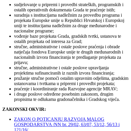
sudjelovanje u pripremi i provedbi strateških, programskih i
ostalih operativnih dokumenata Grada te praćenje istih;
suradnja s institucijama nadležnim za provedbu programa i
projekata Europske unije u Republici Hrvatskoj i Europskoj
uniji te institucijama nadležnim za druge međunarodne i
nacionalne programe;
vođenje baze projekata Grada, gradskih tvrtki, ustanova te
ostalih projekata od interesa za Grad;
stručne, administrativne i ostale poslove praćenja i obrade
natječaja fondova Europske unije te drugih međunarodnih i
nacionalnih izvora financiranja te predlaganje projekata za
prijavu;
stručne, administrativne i ostale poslove upravljanja
projektima sufinanciranih iz raznih izvora financiranja;
pružanje stručne pomoći ostalim upravnim odjelima, gradskim
ustanovama i tvrtkama u pripremi i provedbi projekata;
praćenje i koordiniranje rada Razvojne agencije MRAV;
i druge poslove određene posebnim zakonom, drugim
propisima te odlukama gradonačelnika i Gradskog vijeća.
ZAKONSKI OKVIR:
ZAKON O POTICANJU RAZVOJA MALOG
GOSPODARSTVA /NN br. 29/02, 63/07, 53/12, 56/13 i
121/16/