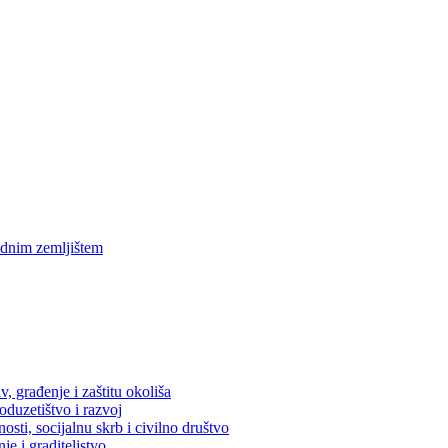
ednim zemljištem
, građenje i zaštitu okoliša
oduzetištvo i razvoj
osti, socijalnu skrb i civilno društvo
je i graditeljstvo