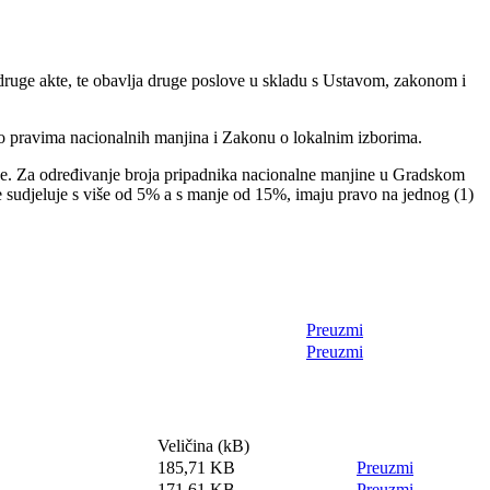
i druge akte, te obavlja druge poslove u skladu s Ustavom, zakonom i
 o pravima nacionalnih manjina i Zakonu o lokalnim izborima.
ne. Za određivanje broja pripadnika nacionalne manjine u Gradskom
e sudjeluje s više od 5% a s manje od 15%, imaju pravo na jednog (1)
Preuzmi
Preuzmi
Veličina (kB)
185,71 KB
Preuzmi
171,61 KB
Preuzmi