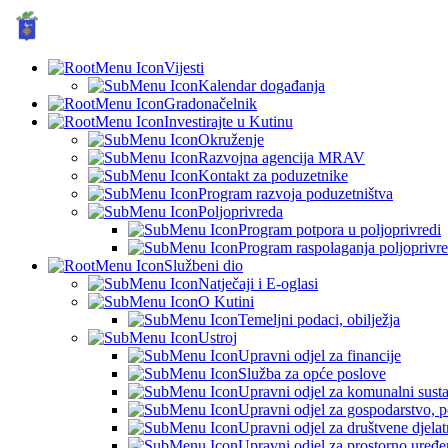
GRAD KUTINA, Hrvatska
Vijesti
Kalendar događanja
Gradonačelnik
Investirajte u Kutinu
Okruženje
Razvojna agencija MRAV
Kontakt za poduzetnike
Program razvoja poduzetništva
Poljoprivreda
Program potpora u poljoprivredi
Program raspolaganja poljoprivr
Službeni dio
Natječaji i E-oglasi
O Kutini
Temeljni podaci, obilježja
Ustroj
Upravni odjel za financije
Služba za opće poslove
Upravni odjel za komunalni sustav
Upravni odjel za gospodarstvo, p
Upravni odjel za društvene djelatn
Upravni odjel za prostorno uređen