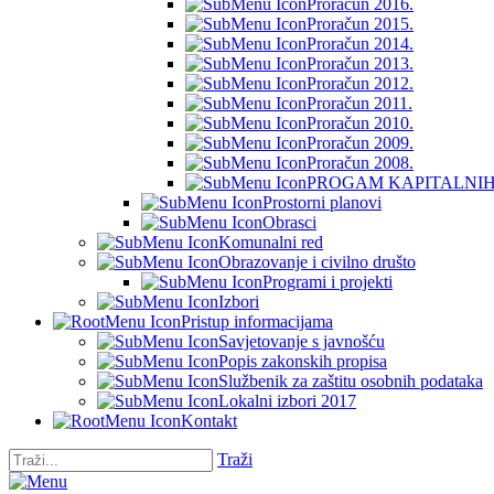
Proračun 2016.
Proračun 2015.
Proračun 2014.
Proračun 2013.
Proračun 2012.
Proračun 2011.
Proračun 2010.
Proračun 2009.
Proračun 2008.
PROGAM KAPITALNIH 
Prostorni planovi
Obrasci
Komunalni red
Obrazovanje i civilno društo
Programi i projekti
Izbori
Pristup informacijama
Savjetovanje s javnošću
Popis zakonskih propisa
Službenik za zaštitu osobnih podataka
Lokalni izbori 2017
Kontakt
Traži