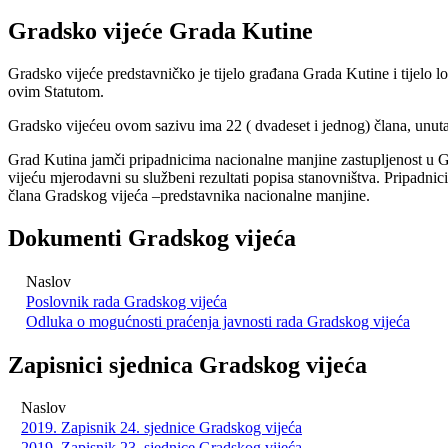
Gradsko vijeće Grada Kutine
Gradsko vijeće predstavničko je tijelo građana Grada Kutine i tijelo 
ovim Statutom.
Gradsko vijećeu ovom sazivu ima 22 ( dvadeset i jednog) člana, unu
Grad Kutina jamči pripadnicima nacionalne manjine zastupljenost u 
vijeću mjerodavni su službeni rezultati popisa stanovništva. Pripadn
člana Gradskog vijeća –predstavnika nacionalne manjine.
Dokumenti Gradskog vijeća
Naslov
Poslovnik rada Gradskog vijeća
Odluka o mogućnosti praćenja javnosti rada Gradskog vijeća
Zapisnici sjednica Gradskog vijeća
Naslov
2019. Zapisnik 24. sjednice Gradskog vijeća
2019. Zapisnik 23. sjednice Gradskog vijeća