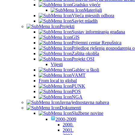
Gradsko vijeće
Materijali
Vijeća mjesnih odbora
Savjet mladih
Projekti
Sustav informiranja građana
GIS
Prijemni centar Repušnica
Prijedlog rješenja gospodarenja
Zaštita okoliša
Projekt OSI
Vijesti
Gablec u školi
VAMT
From local to global
PUNK
POS
NGA
Javna/jednostavna nabava
Dokumenti
Službene novine
2000-2009
2000.
2001.