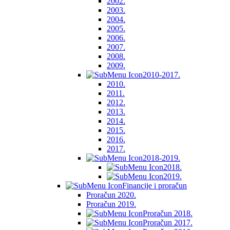
2002.
2003.
2004.
2005.
2006.
2007.
2008.
2009.
2010-2017.
2010.
2011.
2012.
2013.
2014.
2015.
2016.
2017.
2018-2019.
2018.
2019.
Financije i proračun
Proračun 2020.
Proračun 2019.
Proračun 2018.
Proračun 2017.