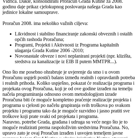
Vidrića. Dakle, konsolidirani Proračun Grada Kutine za 2008.
godinu daje prikaz cjelokupnog poslovanja našega Grada kao
jedinice lokalne samouprave.
Proračun 2008. ima nekoliko važnih ciljeva:
Likvidnost i stabilno financiranje zakonski obveznih i ostalih
općih rashoda Proračuna;
Programi, Projekti i Aktivnosti iz Programa kapitalnih
ulaganja Grada Kutine 2006 -2010;
Novonastale obveze i novi neplanirani projekti (npr. klizišta,
sredstva za kanalizacije iz EIB II putem MMTPR...).
Ono što me posebno ohrabruje je uvjerenje da smo i u ovom
Proračunu uspjeli postići balans između realnih i opravdanih potreba
i realnih prihoda. Koliko uspješno, pokazat će realizacija programa i
projekata ovog Proračuna, koji je od ove godine izrađen na temelju
načela programiranja odnosno ovom metodologijom izrade
Proračuna biti će moguće kompletno praćenje realizacije projekta i
programa u cjelosti po načelu grupiranja svih troškova po svakom
projektu i programu tako da je moguće razvidno i jasno pratiti sve
troškove koji prate svaki od projekata i programa.
Naravno, potrebe Grada, građana i udruga su veće nego što je to
moguće realizirati prema raspoloživim sredstvima Proračuna. No,
upravo zato je ovaj Proračun izrađen i usvojen temeljem javne