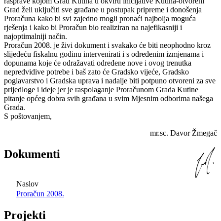
rasprave kojom Grad Kutina u okviru inicijative Kutina-otvoreni
Grad želi uključiti sve građane u postupak pripreme i donošenja
Proračuna kako bi svi zajedno mogli pronaći najbolja moguća
rješenja i kako bi Proračun bio realiziran na najefikasniji i
najoptimalniji način.
Proračun 2008. je živi dokument i svakako će biti neophodno kroz
slijedeću fiskalnu godinu intervenirati i s određenim izmjenama i
dopunama koje će odražavati određene nove i ovog trenutka
nepredvidive potrebe i baš zato će Gradsko vijeće, Gradsko
poglavarstvo i Gradska uprava i nadalje biti potpuno otvoreni za sve
prijedloge i ideje jer je raspolaganje Proračunom Grada Kutine
pitanje općeg dobra svih građana u svim Mjesnim odborima našega
Grada.
S poštovanjem,
mr.sc. Davor Žmegač
Dokumenti
Naslov
Proračun 2008.
Projekti