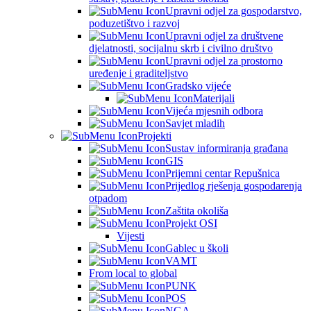
Upravni odjel za gospodarstvo,
poduzetištvo i razvoj
Upravni odjel za društvene
djelatnosti, socijalnu skrb i civilno društvo
Upravni odjel za prostorno
uređenje i graditeljstvo
Gradsko vijeće
Materijali
Vijeća mjesnih odbora
Savjet mladih
Projekti
Sustav informiranja građana
GIS
Prijemni centar Repušnica
Prijedlog rješenja gospodarenja
otpadom
Zaštita okoliša
Projekt OSI
Vijesti
Gablec u školi
VAMT
From local to global
PUNK
POS
NGA