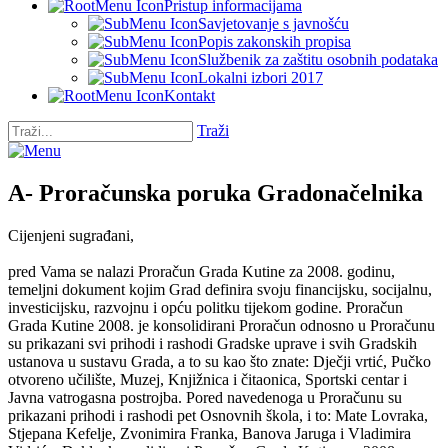
Pristup informacijama
Savjetovanje s javnošću
Popis zakonskih propisa
Službenik za zaštitu osobnih podataka
Lokalni izbori 2017
Kontakt
Traži
A- Proračunska poruka Gradonačelnika
Cijenjeni sugrađani,
pred Vama se nalazi Proračun Grada Kutine za 2008. godinu,
temeljni dokument kojim Grad definira svoju financijsku, socijalnu,
investicijsku, razvojnu i opću politku tijekom godine. Proračun
Grada Kutine 2008. je konsolidirani Proračun odnosno u Proračunu
su prikazani svi prihodi i rashodi Gradske uprave i svih Gradskih
ustanova u sustavu Grada, a to su kao što znate: Dječji vrtić, Pučko
otvoreno učilište, Muzej, Knjižnica i čitaonica, Sportski centar i
Javna vatrogasna postrojba. Pored navedenoga u Proračunu su
prikazani prihodi i rashodi pet Osnovnih škola, i to: Mate Lovraka,
Stjepana Kefelje, Zvonimira Franka, Banova Jaruga i Vladimira