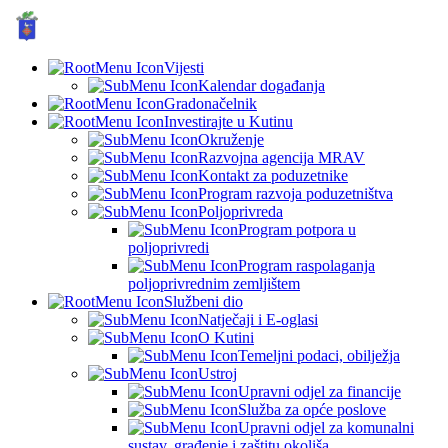
GRAD KUTINA, Hrvatska
© Grad Kutina
Vijesti
Kalendar događanja
Gradonačelnik
Investirajte u Kutinu
Okruženje
Razvojna agencija MRAV
Kontakt za poduzetnike
Program razvoja poduzetništva
Poljoprivreda
Program potpora u
poljoprivredi
Program raspolaganja
poljoprivrednim zemljištem
Službeni dio
Natječaji i E-oglasi
O Kutini
Temeljni podaci, obilježja
Ustroj
Upravni odjel za financije
Služba za opće poslove
Upravni odjel za komunalni
sustav, građenje i zaštitu okoliša