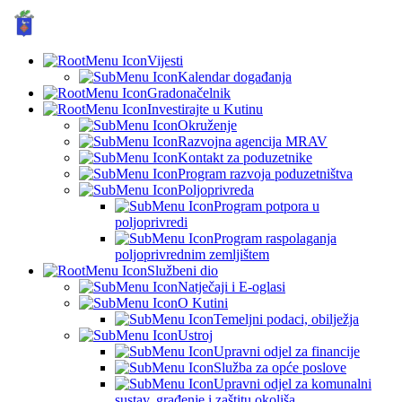
GRAD KUTINA, Hrvatska
© Grad Kutina
Vijesti
Kalendar događanja
Gradonačelnik
Investirajte u Kutinu
Okruženje
Razvojna agencija MRAV
Kontakt za poduzetnike
Program razvoja poduzetništva
Poljoprivreda
Program potpora u
poljoprivredi
Program raspolaganja
poljoprivrednim zemljištem
Službeni dio
Natječaji i E-oglasi
O Kutini
Temeljni podaci, obilježja
Ustroj
Upravni odjel za financije
Služba za opće poslove
Upravni odjel za komunalni
sustav, građenje i zaštitu okoliša