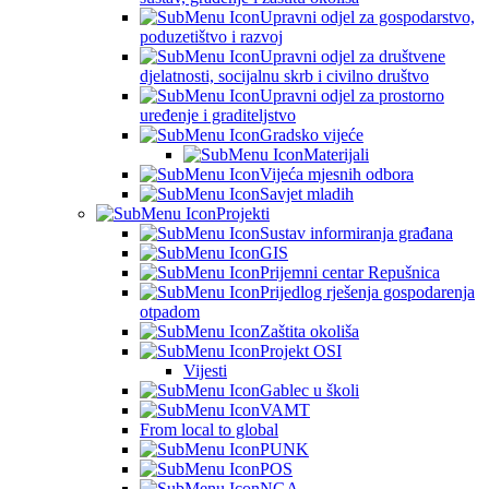
Upravni odjel za gospodarstvo,
poduzetištvo i razvoj
Upravni odjel za društvene
djelatnosti, socijalnu skrb i civilno društvo
Upravni odjel za prostorno
uređenje i graditeljstvo
Gradsko vijeće
Materijali
Vijeća mjesnih odbora
Savjet mladih
Projekti
Sustav informiranja građana
GIS
Prijemni centar Repušnica
Prijedlog rješenja gospodarenja
otpadom
Zaštita okoliša
Projekt OSI
Vijesti
Gablec u školi
VAMT
From local to global
PUNK
POS
NGA