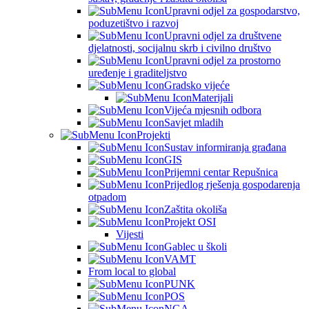
Upravni odjel za gospodarstvo,
poduzetištvo i razvoj
Upravni odjel za društvene
djelatnosti, socijalnu skrb i civilno društvo
Upravni odjel za prostorno
uređenje i graditeljstvo
Gradsko vijeće
Materijali
Vijeća mjesnih odbora
Savjet mladih
Projekti
Sustav informiranja građana
GIS
Prijemni centar Repušnica
Prijedlog rješenja gospodarenja
otpadom
Zaštita okoliša
Projekt OSI
Vijesti
Gablec u školi
VAMT
From local to global
PUNK
POS
NGA