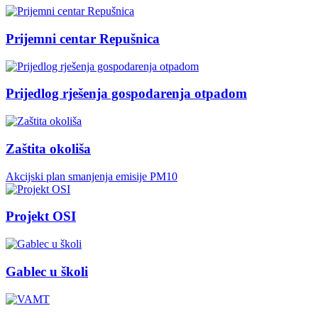
Prijemni centar Repušnica
Prijedlog rješenja gospodarenja otpadom
Zaštita okoliša
Akcijski plan smanjenja emisije PM10
Projekt OSI
Gablec u školi