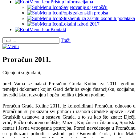
Pristup informacijama
Savjetovanje s javnošću
Popis zakonskih propisa
Službenik za zaštitu osobnih podataka
Lokalni izbori 2017
Kontakt
Traži
Proračun 2011.
Cijenjeni sugrađani,
pred Vama se nalazi Proračun Grada Kutine za 2011. godinu,
temeljni dokument kojim Grad definira svoju financijsku, socijalnu,
investicijsku, razvojnu i opću politku tijekom godine.
Proračun Grada Kutine 2011. je konsolidirani Proračun, odnosno u
Proračunu su prikazani svi prihodi i rashodi Gradske uprave i svih
Gradskih ustanova u sustavu Grada, a to su kao što znate: Dječji
vrtić, Pučko otvoreno učilište, Muzej, Knjižnica i čitaonica, Sportski
centar i Javna vatrogasna postrojba. Pored navedenoga u Proračunu
su prikazani prihodi i rashodi pet Osnovnih škola, i to: Mate