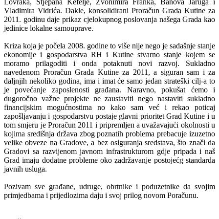
Lovraka, Stjepana Kefelje, Zvonimira Franka, Banova Jaruga i
Vladimira Vidrića. Dakle, konsolidirani Proračun Grada Kutine za
2011. godinu daje prikaz cjelokupnog poslovanja našega Grada kao
jedinice lokalne samouprave.
Kriza koja je počela 2008. godine to više nije nego je sadašnje stanje
ekonomije i gospodarstva RH i Kutine stvarno stanje kojem se
moramo prilagoditi i onda potaknuti novi razvoj. Sukladno
navedenom Proračun Grada Kutine za 2011, a siguran sam i za
daljnjih nekoliko godina, ima i imat će samo jedan strateški cilj-a to
je povećanje zaposlenosti građana. Naravno, pokušat ćemo i
dugoročno važne projekte ne zaustaviti nego nastaviti sukladno
financijskim mogućnostima no kako sam već i rekao poticaj
zapošljavanju i gospodarstvu postaje glavni prioritet Grad Kutine i u
tom smjeru je Proračun 2011 i pripremljen a uvažavajući okolnosti u
kojima središnja država zbog poznatih problema prebacuje izuzetno
velike obveze na Gradove, a bez osiguranja sredstava, što znači da
Gradovi sa razvijenom javnom infrastrukturom gdje pripada i naš
Grad imaju dodatne probleme oko zadržavanje postojećg standarda
javnih usluga.
Pozivam sve građane, udruge, obrtnike i poduzetnike da svojim
primjedbama i prijedlozima daju i svoj prilog novom Poračunu.