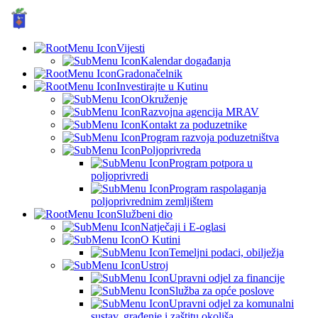
GRAD KUTINA, Hrvatska
© Grad Kutina
Vijesti
Kalendar događanja
Gradonačelnik
Investirajte u Kutinu
Okruženje
Razvojna agencija MRAV
Kontakt za poduzetnike
Program razvoja poduzetništva
Poljoprivreda
Program potpora u
poljoprivredi
Program raspolaganja
poljoprivrednim zemljištem
Službeni dio
Natječaji i E-oglasi
O Kutini
Temeljni podaci, obilježja
Ustroj
Upravni odjel za financije
Služba za opće poslove
Upravni odjel za komunalni
sustav, građenje i zaštitu okoliša