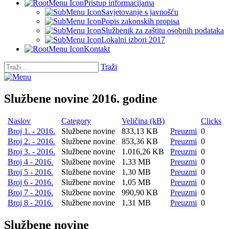
Pristup informacijama
Savjetovanje s javnošću
Popis zakonskih propisa
Službenik za zaštitu osobnih podataka
Lokalni izbori 2017
Kontakt
Traži
Službene novine 2016. godine
Naslov
Category
Veličina (kB)
Clicks
Broj 1. - 2016.
Službene novine
833,13 KB
Preuzmi
0
Broj 2. - 2016.
Službene novine
853,36 KB
Preuzmi
0
Broj 3. - 2016.
Službene novine
1.016,26 KB
Preuzmi
0
Broj 4 - 2016.
Službene novine
1,33 MB
Preuzmi
0
Broj 5 - 2016.
Službene novine
1,30 MB
Preuzmi
0
Broj 6 - 2016.
Službene novine
1,05 MB
Preuzmi
0
Broj 7 - 2016.
Službene novine
990,90 KB
Preuzmi
0
Broj 8 - 2016.
Službene novine
1,31 MB
Preuzmi
0
Službene novine