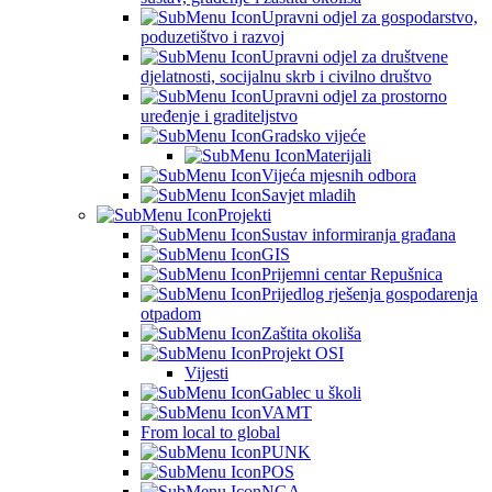
Upravni odjel za gospodarstvo,
poduzetištvo i razvoj
Upravni odjel za društvene
djelatnosti, socijalnu skrb i civilno društvo
Upravni odjel za prostorno
uređenje i graditeljstvo
Gradsko vijeće
Materijali
Vijeća mjesnih odbora
Savjet mladih
Projekti
Sustav informiranja građana
GIS
Prijemni centar Repušnica
Prijedlog rješenja gospodarenja
otpadom
Zaštita okoliša
Projekt OSI
Vijesti
Gablec u školi
VAMT
From local to global
PUNK
POS
NGA