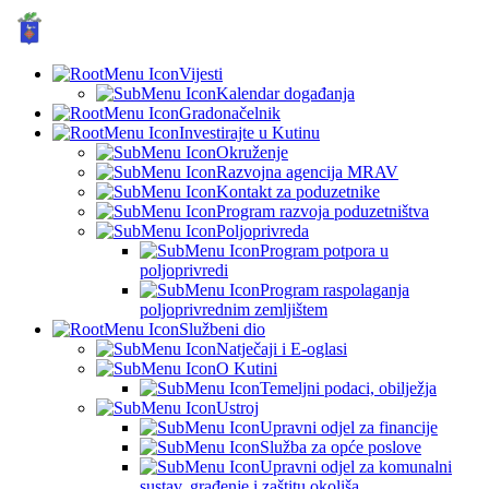
GRAD KUTINA, Hrvatska
© Grad Kutina
Vijesti
Kalendar događanja
Gradonačelnik
Investirajte u Kutinu
Okruženje
Razvojna agencija MRAV
Kontakt za poduzetnike
Program razvoja poduzetništva
Poljoprivreda
Program potpora u
poljoprivredi
Program raspolaganja
poljoprivrednim zemljištem
Službeni dio
Natječaji i E-oglasi
O Kutini
Temeljni podaci, obilježja
Ustroj
Upravni odjel za financije
Služba za opće poslove
Upravni odjel za komunalni
sustav, građenje i zaštitu okoliša