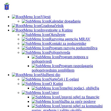
GRAD KUTINA, Hrvatska
© Grad Kutina
Vijesti
Kalendar događanja
Gradonačelnik
Investirajte u Kutinu
Okruženje
Razvojna agencija MRAV
Kontakt za poduzetnike
Program razvoja poduzetništva
Poljoprivreda
Program potpora u
poljoprivredi
Program raspolaganja
poljoprivrednim zemljištem
Službeni dio
Natječaji i E-oglasi
O Kutini
Temeljni podaci, obilježja
Ustroj
Upravni odjel za financije
Služba za opće poslove
Upravni odjel za komunalni
sustav, građenje i zaštitu okoliša