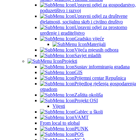
Upravni odjel za gospodarstvo,
poduzetištvo i razvoj
Upravni odjel za društvene
djelatnosti, socijalnu skrb i civilno društvo
Upravni odjel za prostorno
uređenje i graditeljstvo
Gradsko vijeće
Materijali
Vijeća mjesnih odbora
Savjet mladih
Projekti
Sustav informiranja građana
GIS
Prijemni centar Repušnica
Prijedlog rješenja gospodarenja
otpadom
Zaštita okoliša
Projekt OSI
Vijesti
Gablec u školi
VAMT
From local to global
PUNK
POS
NGA