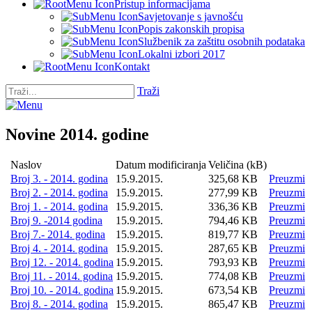
Pristup informacijama
Savjetovanje s javnošću
Popis zakonskih propisa
Službenik za zaštitu osobnih podataka
Lokalni izbori 2017
Kontakt
Traži
Novine 2014. godine
Naslov
Datum modificiranja
Veličina (kB)
Broj 3. - 2014. godina
15.9.2015.
325,68 KB
Preuzmi
Broj 2. - 2014. godina
15.9.2015.
277,99 KB
Preuzmi
Broj 1. - 2014. godina
15.9.2015.
336,36 KB
Preuzmi
Broj 9. -2014 godina
15.9.2015.
794,46 KB
Preuzmi
Broj 7.- 2014. godina
15.9.2015.
819,77 KB
Preuzmi
Broj 4. - 2014. godina
15.9.2015.
287,65 KB
Preuzmi
Broj 12. - 2014. godina
15.9.2015.
793,93 KB
Preuzmi
Broj 11. - 2014. godina
15.9.2015.
774,08 KB
Preuzmi
Broj 10. - 2014. godina
15.9.2015.
673,54 KB
Preuzmi
Broj 8. - 2014. godina
15.9.2015.
865,47 KB
Preuzmi