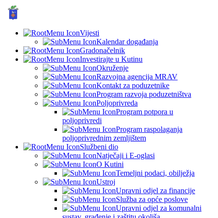
GRAD KUTINA, Hrvatska
© Grad Kutina
Vijesti
Kalendar događanja
Gradonačelnik
Investirajte u Kutinu
Okruženje
Razvojna agencija MRAV
Kontakt za poduzetnike
Program razvoja poduzetništva
Poljoprivreda
Program potpora u
poljoprivredi
Program raspolaganja
poljoprivrednim zemljištem
Službeni dio
Natječaji i E-oglasi
O Kutini
Temeljni podaci, obilježja
Ustroj
Upravni odjel za financije
Služba za opće poslove
Upravni odjel za komunalni
sustav, građenje i zaštitu okoliša