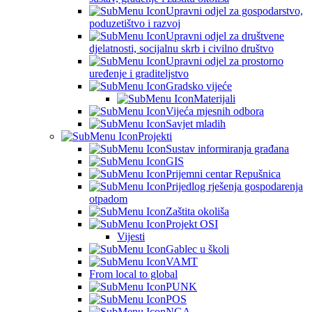
Upravni odjel za gospodarstvo,
poduzetištvo i razvoj
Upravni odjel za društvene
djelatnosti, socijalnu skrb i civilno društvo
Upravni odjel za prostorno
uređenje i graditeljstvo
Gradsko vijeće
Materijali
Vijeća mjesnih odbora
Savjet mladih
Projekti
Sustav informiranja građana
GIS
Prijemni centar Repušnica
Prijedlog rješenja gospodarenja
otpadom
Zaštita okoliša
Projekt OSI
Vijesti
Gablec u školi
VAMT
From local to global
PUNK
POS
NGA