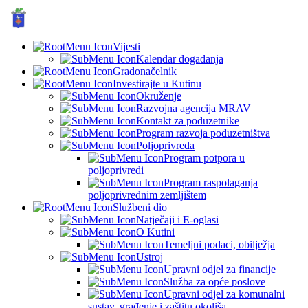
GRAD KUTINA, Hrvatska
© Grad Kutina
Vijesti
Kalendar događanja
Gradonačelnik
Investirajte u Kutinu
Okruženje
Razvojna agencija MRAV
Kontakt za poduzetnike
Program razvoja poduzetništva
Poljoprivreda
Program potpora u
poljoprivredi
Program raspolaganja
poljoprivrednim zemljištem
Službeni dio
Natječaji i E-oglasi
O Kutini
Temeljni podaci, obilježja
Ustroj
Upravni odjel za financije
Služba za opće poslove
Upravni odjel za komunalni
sustav, građenje i zaštitu okoliša