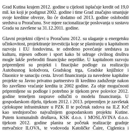
Grad Kutina krajem 2012. godine u cijelosti isplaćuje kredit od 19,0
mil. kn koji je podignut 2002. godine i time Grad značajno smanjuje
svoje kreditne obveze, što će dodatno od 2013. godine osloboditi
sredstva u Proračunu. Sve mjere racionalizacije poslovanja u sustavu
Grada su završene sa 31.12.2011. godine.
Glavni projektni ciljevi u Proračunu 2012. su ulaganje u energetsku
učinkovitost, projektiranje investicija koje se planiranju u kapitalnom
razvoju i EU fondovima, te određeno povećanje sredstava za
kulturu, mjesen odbore i sport kako bi udruge civilnog društva
mogle lakše prebroditi financijske neprilike. U kapitalnom razvoju
pripremljeni su projekti i finacijske podloge za realizaciju
Autobusnog kolodvora, Gradskog trga, Gradske knjižnice i
čitaonice te sanaciju cesta. Izvori financiranja za navedene kapitalne
projekte su Javno privatno partnerstvo ili kreditno zaduženje nakon
što završimo vraćanje kredita iz 2002 godine. Za obje mogućnosti
pripremljene su podloge i potrebno je tijekom prve polovice 2012.
godine temeljem rasprave odlučiti o modelu financiranja. U
gospodarskom dijelu, tijekom 2012. i 2013. pripremljen je završetak
cjelokupne infrastrukture u PZK II te početak radova na ILZ Krč
kao srednjoročno najvažnijem gospodarskom projektu Kutine.
Putem komunalnih društava, KSK d.o.o. i MOSLAVINA d.o.o.
tijekom 2012. godine planira se početak realizacije gradnje
mrtvačnice ILOVA, te vodovoda Katoličke Čaire, Ciglenica i