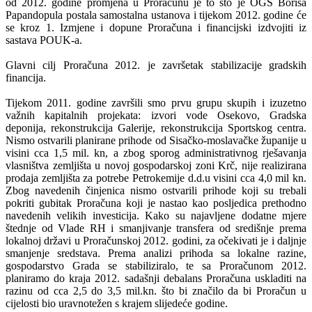
od 2012. godine promjena u Proračunu je to što je OGŠ Borisa
Papandopula postala samostalna ustanova i tijekom 2012. godine će
se kroz 1. Izmjene i dopune Proračuna i financijski izdvojiti iz
sastava POUK-a.
Glavni cilj Proračuna 2012. je završetak stabilizacije gradskih
financija.
Tijekom 2011. godine završili smo prvu grupu skupih i izuzetno
važnih kapitalnih projekata: izvori vode Osekovo, Gradska
deponija, rekonstrukcija Galerije, rekonstrukcija Sportskog centra.
Nismo ostvarili planirane prihode od Sisačko-moslavačke županije u
visini cca 1,5 mil. kn, a zbog sporog administrativnog rješavanja
vlasništva zemljišta u novoj gospodarskoj zoni Krč, nije realizirana
prodaja zemljišta za potrebe Petrokemije d.d.u visini cca 4,0 mil kn.
Zbog navedenih činjenica nismo ostvarili prihode koji su trebali
pokriti gubitak Proračuna koji je nastao kao posljedica prethodno
navedenih velikih investicija. Kako su najavljene dodatne mjere
štednje od Vlade RH i smanjivanje transfera od središnje prema
lokalnoj državi u Proračunskoj 2012. godini, za očekivati je i daljnje
smanjenje sredstava. Prema analizi prihoda sa lokalne razine,
gospodarstvo Grada se stabiliziralo, te sa Proračunom 2012.
planiramo do kraja 2012. sadašnji debalans Proračuna uskladiti na
razinu od cca 2,5 do 3,5 mil.kn. što bi značilo da bi Proračun u
cijelosti bio uravnotežen s krajem slijedeće godine.