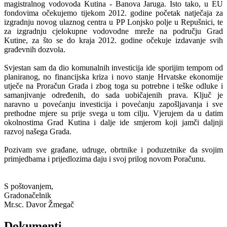
magistralnog vodovoda Kutina - Banova Jaruga. Isto tako, u EU
fondovima očekujemo tijekom 2012. godine početak natječaja za
izgradnju novog ulaznog centra u PP Lonjsko polje u Repušnici, te
za izgradnju cjelokupne vodovodne mreže na području Grad
Kutine, za što se do kraja 2012. godine očekuje izdavanje svih
građevnih dozvola.
Svjestan sam da dio komunalnih investicija ide sporijim tempom od
planiranog, no financijska kriza i novo stanje Hrvatske ekonomije
utječe na Proračun Grada i zbog toga su potrebne i teške odluke i
samanjivanje određenih, do sada uobičajenih prava. Ključ je
naravno u povećanju investicija i povećanju zapošljavanja i sve
prethodne mjere su prije svega u tom cilju. Vjerujem da u datim
okolnostima Grad Kutina i dalje ide smjerom koji jamči daljnji
razvoj našega Grada.
Pozivam sve građane, udruge, obrtnike i poduzetnike da svojim
primjedbama i prijedlozima daju i svoj prilog novom Poračunu.
S poštovanjem,
Gradonačelnik
Mr.sc. Davor Žmegač
Dokumenti