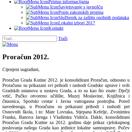
Pristup informacijama
Savjetovanje s javnošću
Popis zakonskih propisa
Službenik za zaštitu osobnih podataka
Lokalni izbori 2017
Kontakt
Traži
Proračun 2012.
Cijenjeni sugrađani,
Proračun Grada Kutine 2012. je konsolidirani Proračun, odnosno u
Proračunu su prikazani svi prihodi i rashodi Gradske uprave i svih
Gradskih ustanova u sustavu Grada, a to su kao što znate: Dječji
vrtić, Pučko otvoreno učilište, Muzej Moslavine, Knjižnica i
čitaonica, Sportski centar i Javna vatrogasna postrojba. Pored
navedenoga, u Proračunu su prikazani prihodi i rashodi pet
Osnovnih škola, i to: Mate Lovraka, Stjepana Kefelje, Zvonimira
Franka, Banova Jaruga i Vladimira Vidrića. Dakle, konsolidirani
Proračun Grada Kutine za 2012. godinu daje prikaz cjelokupnog
poslovanja našega Grada kao jedinice lokalne samouprave. Počev