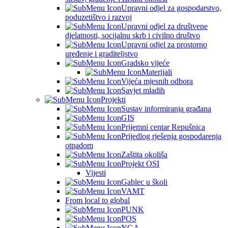
Upravni odjel za gospodarstvo,
poduzetištvo i razvoj
Upravni odjel za društvene
djelatnosti, socijalnu skrb i civilno društvo
Upravni odjel za prostorno
uređenje i graditeljstvo
Gradsko vijeće
Materijali
Vijeća mjesnih odbora
Savjet mladih
Projekti
Sustav informiranja građana
GIS
Prijemni centar Repušnica
Prijedlog rješenja gospodarenja
otpadom
Zaštita okoliša
Projekt OSI
Vijesti
Gablec u školi
VAMT
From local to global
PUNK
POS
NGA