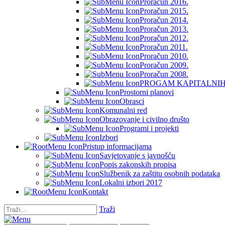
Proračun 2016.
Proračun 2015.
Proračun 2014.
Proračun 2013.
Proračun 2012.
Proračun 2011.
Proračun 2010.
Proračun 2009.
Proračun 2008.
PROGAM KAPITALNIH 
Prostorni planovi
Obrasci
Komunalni red
Obrazovanje i civilno društo
Programi i projekti
Izbori
Pristup informacijama
Savjetovanje s javnošću
Popis zakonskih propisa
Službenik za zaštitu osobnih podataka
Lokalni izbori 2017
Kontakt
Traži