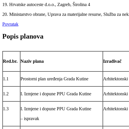
19. Hrvatske autoceste d.o.o., Zagreb, Širolina 4
20. Ministarstvo obrane, Uprava za materijalne resurse, Služba za nekre
Povratak
Popis planova
Red.br.
Naziv plana
Izrađivač
1.1
Prostorni plan uređenja Grada Kutine
Arhitektonski 
1.2
I. Izmjene i dopune PPU Grada Kutine
Arhitektonski 
1.3
I. Izmjene i dopune PPU Grada Kutine
Arhitektonski 
– ispravak