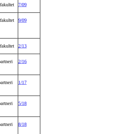
fakultet
7/09
fakultet
9/09
fakultet
2/13
artneri
2/16
artneri
1/17
artneri
5/18
artneri
8/18