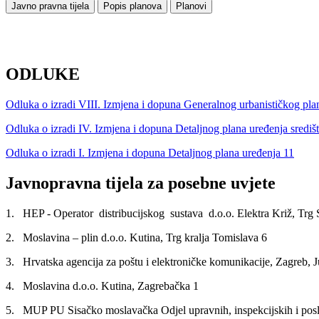
Javno pravna tijela
Popis planova
Planovi
ODLUKE
Odluka o izradi VIII. Izmjena i dopuna Generalnog urbanističkog pl
Odluka o izradi IV. Izmjena i dopuna Detaljnog plana uređenja središ
Odluka o izradi I. Izmjena i dopuna Detaljnog plana uređenja 11
Javnopravna tijela za posebne uvjete
1. HEP - Operator distribucijskog
sustava d.o.o. Elektra Križ, Trg 
2. Moslavina – plin d.o.o. Kutina, Trg kralja Tomislava 6
3. Hrvatska agencija za poštu i elektroničke komunikacije, Zagreb, J
4. Moslavina d.o.o. Kutina, Zagrebačka 1
5. MUP PU Sisačko moslavačka Odjel upravnih, inspekcijskih i poslov