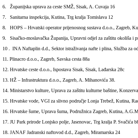
6. Županijska uprava za ceste SMŽ, Sisak, A. Cuvaja 16
7. Sanitarna inspekcija, Kutina, Trg kralja Tomislava 12
8. HOPS – Hrvatski operator prijenosnog sustava d.o.o., Zagreb, K
9. Sisačko-moslavačka Županija, Upravni odjel za zaštitu okoliša i pr
10 . INA Naftaplin d.d., Sektor istraživanja nafte i plina, Služba z
11. Plinacro d.o.o., Zagreb, Savska cesta 88a
12. Hrvatske ceste d.o.o., Ispostava Sisak, Sisak, Lađarska 28c
13. HŽ – Infrastruktura d.o.o., Zagreb, A. Mihanovića 38.
14. Ministarstvo kulture, Uprava za zaštitu kulturne baštine, Konzerva
15. Hrvatske vode, VGI za slivno područje Lonja Trebež, Kutina, Ra
16. Hrvatske šume, Uprava šuma, Podružnica Zagreb, Kutina, A.G.M
17. JU Park prirode Lonjsko polje, Jasenovac, Trg kralja P. Svačića b
18. JANAF Jadranski naftovod d.d., Zagreb, Miramarska 24