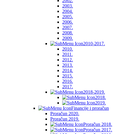
2002.
2003.
2004.
2005.
2006.
2007.
2008.
2009.
2010-2017.
2010.
2011.
2012.
2013.
2014.
2015.
2016.
2017.
2018-2019.
2018.
2019.
Financije i proračun
Proračun 2020.
Proračun 2019.
Proračun 2018.
Proračun 2017.