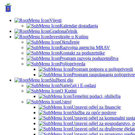
GRAD KUTINA, Hrvatska
Vijesti
Kalendar događanja
Gradonačelnik
Investirajte u Kutinu
Okruženje
Razvojna agencija MRAV
Kontakt za poduzetnike
Program razvoja poduzetništva
Poljoprivreda
Program potpora u poljoprivredi
Program raspolaganja poljoprivr
Službeni dio
Natječaji i E-oglasi
O Kutini
Temeljni podaci, obilježja
Ustroj
Upravni odjel za financije
Služba za opće poslove
Upravni odjel za komunalni sustav
Upravni odjel za gospodarstvo, p
Upravni odjel za društvene djelatn
Upravni odjel za prostorno uređen