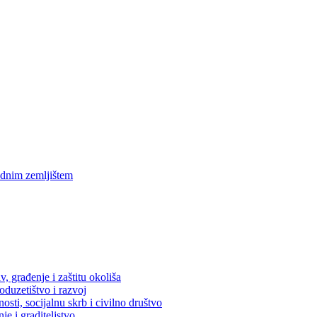
ednim zemljištem
, građenje i zaštitu okoliša
oduzetištvo i razvoj
osti, socijalnu skrb i civilno društvo
je i graditeljstvo