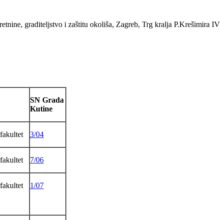
tnine, graditeljstvo i zaštitu okoliša, Zagreb, Trg kralja P.Krešimira IV
SN Grada
Kutine
fakultet
3/04
fakultet
7/06
fakultet
1/07