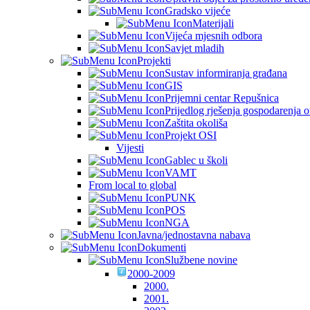
Gradsko vijeće
Materijali
Vijeća mjesnih odbora
Savjet mladih
Projekti
Sustav informiranja građana
GIS
Prijemni centar Repušnica
Prijedlog rješenja gospodarenja
Zaštita okoliša
Projekt OSI
Vijesti
Gablec u školi
VAMT
From local to global
PUNK
POS
NGA
Javna/jednostavna nabava
Dokumenti
Službene novine
2000-2009
2000.
2001.