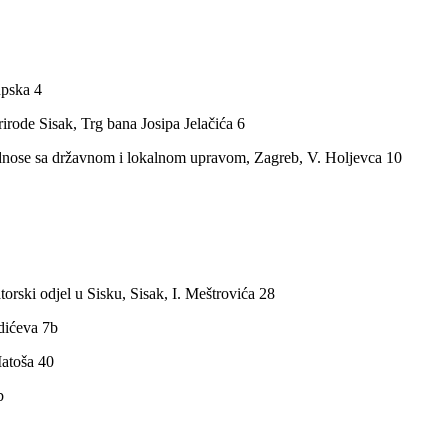
upska 4
irode Sisak, Trg bana Josipa Jelačića 6
a odnose sa državnom i lokalnom upravom, Zagreb, V. Holjevca 10
torski odjel u Sisku, Sisak, I. Meštrovića 28
dićeva 7b
atoša 40
b