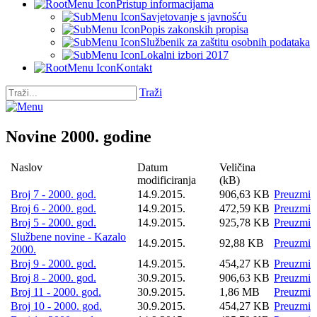
Pristup informacijama
Savjetovanje s javnošću
Popis zakonskih propisa
Službenik za zaštitu osobnih podataka
Lokalni izbori 2017
Kontakt
Traži
Novine 2000. godine
Naslov
Datum
Veličina
modificiranja
(kB)
Broj 7 - 2000. god.
14.9.2015.
906,63 KB
Preuzmi
Broj 6 - 2000. god.
14.9.2015.
472,59 KB
Preuzmi
Broj 5 - 2000. god.
14.9.2015.
925,78 KB
Preuzmi
Službene novine - Kazalo
14.9.2015.
92,88 KB
Preuzmi
2000.
Broj 9 - 2000. god.
14.9.2015.
454,27 KB
Preuzmi
Broj 8 - 2000. god.
30.9.2015.
906,63 KB
Preuzmi
Broj 11 - 2000. god.
30.9.2015.
1,86 MB
Preuzmi
Broj 10 - 2000. god.
30.9.2015.
454,27 KB
Preuzmi