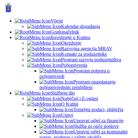
GRAD KUTINA, Hrvatska
© Grad Kutina
Vijesti
Kalendar događanja
Gradonačelnik
Investirajte u Kutinu
Okruženje
Razvojna agencija MRAV
Kontakt za poduzetnike
Program razvoja poduzetništva
Poljoprivreda
Program potpora u
poljoprivredi
Program raspolaganja
poljoprivrednim zemljištem
Službeni dio
Natječaji i E-oglasi
O Kutini
Temeljni podaci, obilježja
Ustroj
Upravni odjel za financije
Služba za opće poslove
Upravni odjel za komunalni
sustav, građenje i zaštitu okoliša