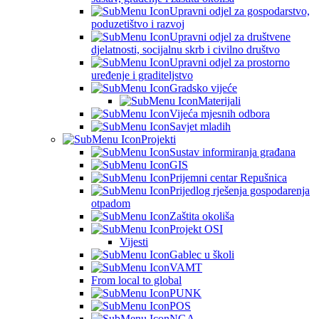
Upravni odjel za gospodarstvo,
poduzetištvo i razvoj
Upravni odjel za društvene
djelatnosti, socijalnu skrb i civilno društvo
Upravni odjel za prostorno
uređenje i graditeljstvo
Gradsko vijeće
Materijali
Vijeća mjesnih odbora
Savjet mladih
Projekti
Sustav informiranja građana
GIS
Prijemni centar Repušnica
Prijedlog rješenja gospodarenja
otpadom
Zaštita okoliša
Projekt OSI
Vijesti
Gablec u školi
VAMT
From local to global
PUNK
POS
NGA