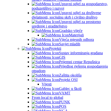
Upravni odjel za gospodarstvo,
poduzetištvo i razvoj
Upravni odjel za društvene
djelatnosti, socijalnu skrb i civilno društvo
Upravni odjel za prostorno
uređenje i graditeljstvo
Gradsko vijeće
Materijali
Vijeća mjesnih odbora
Savjet mladih
Projekti
Sustav informiranja građana
GIS
Prijemni centar Repušnica
Prijedlog rješenja gospodarenja
otpadom
Zaštita okoliša
Projekt OSI
Vijesti
Gablec u školi
VAMT
From local to global
PUNK
POS
NGA