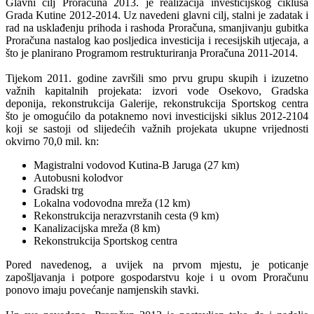
Glavni cilj Proračuna 2013. je realizacija investicijskog ciklusa
Grada Kutine 2012-2014. Uz navedeni glavni cilj, stalni je zadatak i
rad na usklađenju prihoda i rashoda Proračuna, smanjivanju gubitka
Proračuna nastalog kao posljedica investicija i recesijskih utjecaja, a
što je planirano Programom restrukturiranja Proračuna 2011-2014.
Tijekom 2011. godine završili smo prvu grupu skupih i izuzetno
važnih kapitalnih projekata: izvori vode Osekovo, Gradska
deponija, rekonstrukcija Galerije, rekonstrukcija Sportskog centra
što je omogućilo da potaknemo novi investicijski siklus 2012-2104
koji se sastoji od slijedećih važnih projekata ukupne vrijednosti
okvirno 70,0 mil. kn:
Magistralni vodovod Kutina-B Jaruga (27 km)
Autobusni kolodvor
Gradski trg
Lokalna vodovodna mreža (12 km)
Rekonstrukcija nerazvrstanih cesta (9 km)
Kanalizacijska mreža (8 km)
Rekonstrukcija Sportskog centra
Pored navedenog, a uvijek na prvom mjestu, je poticanje
zapošljavanja i potpore gospodarstvu koje i u ovom Proračunu
ponovo imaju povećanje namjenskih stavki.