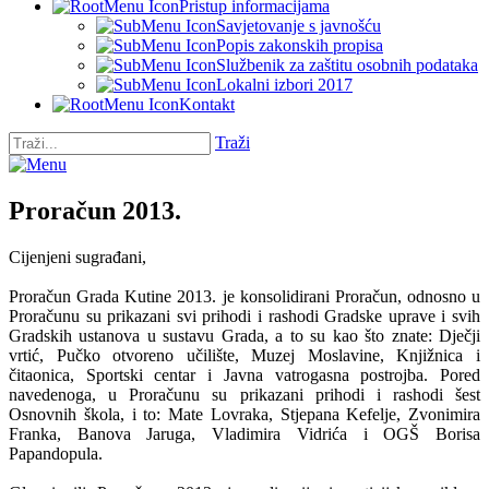
Pristup informacijama
Savjetovanje s javnošću
Popis zakonskih propisa
Službenik za zaštitu osobnih podataka
Lokalni izbori 2017
Kontakt
Traži
Proračun 2013.
Cijenjeni sugrađani,
Proračun Grada Kutine 2013. je konsolidirani Proračun, odnosno u
Proračunu su prikazani svi prihodi i rashodi Gradske uprave i svih
Gradskih ustanova u sustavu Grada, a to su kao što znate: Dječji
vrtić, Pučko otvoreno učilište, Muzej Moslavine, Knjižnica i
čitaonica, Sportski centar i Javna vatrogasna postrojba. Pored
navedenoga, u Proračunu su prikazani prihodi i rashodi šest
Osnovnih škola, i to: Mate Lovraka, Stjepana Kefelje, Zvonimira
Franka, Banova Jaruga, Vladimira Vidrića i OGŠ Borisa
Papandopula.