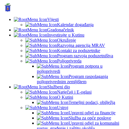
GRAD KUTINA, Hrvatska
© Grad Kutina
Vijesti
Kalendar događanja
Gradonačelnik
Investirajte u Kutinu
Okruženje
Razvojna agencija MRAV
Kontakt za poduzetnike
Program razvoja poduzetništva
Poljoprivreda
Program potpora u
poljoprivredi
Program raspolaganja
poljoprivrednim zemljištem
Službeni dio
Natječaji i E-oglasi
O Kutini
Temeljni podaci, obilježja
Ustroj
Upravni odjel za financije
Služba za opće poslove
Upravni odjel za komunalni
sustav, građenje i zaštitu okoliša