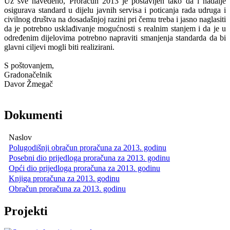
Uz sve navedeno, Proračun 2013 je postavljen tako da i nadalje
osigurava standard u dijelu javnih servisa i poticanja rada udruga i
civilnog društva na dosadašnjoj razini pri čemu treba i jasno naglasiti
da je potrebno usklađivanje mogućnosti s realnim stanjem i da je u
određenim dijelovima potrebno napraviti smanjenja standarda da bi
glavni ciljevi mogli biti realizirani.
S poštovanjem,
Gradonačelnik
Davor Žmegač
Dokumenti
Naslov
Polugodišnji obračun proračuna za 2013. godinu
Posebni dio prijedloga proračuna za 2013. godinu
Opći dio prijedloga proračuna za 2013. godinu
Knjiga proračuna za 2013. godinu
Obračun proračuna za 2013. godinu
Projekti