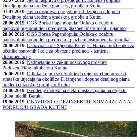
02.07.2019
:
Javnu raspravu o prijedlogu II. Izmjena i dopuna
Detaljnog plana uređenja gradskog groblja u Kutini
01.07.2019
:
Javna rasprava o prijedlogu II. Izmjena i dopuna
Detaljnog plana uređenja gradskog groblja u Kutini.
28.06.2019
:
OGŠ Borisa Papandopula: Odluka o odabiru
najpovoljnije ponude u predmetu: glazbeni instrument - pijanino
28.06.2019
:
OGŠ Borisa Papandopula: Odluka o odabiru
najpovoljnije ponude u predmetu - glazbeni instrument harmonika
28.06.2019
:
Osnovna škola Stjepana Kefelje - Nabava udžbenika za
učenike osnovnih škola za obvezne predmete - izmjena
dokumentacije
26.06.2019
:
Nadmetanje za zakup poslovnog prostora
Poduzetničkog inkubatora Kutina
26.06.2019
:
Odluka kojom se utvrđuje da nije potrebno provesti
stratešku utjecaja na okoliš za II. izmjene i dopune detaljnog plana
uređenja gradskog groblja u Kutini
24.06.2019
:
Izvođenje radova na elektroinstalacijama na objektu
kluba mladih Baraka
19.06.2019
:
OBAVIJEST O DEZINSEKCIJI KOMARACA NA
PODRUČJU GRADA KUTINE