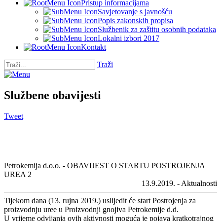
Pristup informacijama
Savjetovanje s javnošću
Popis zakonskih propisa
Službenik za zaštitu osobnih podataka
Lokalni izbori 2017
Kontakt
Traži
Službene obavijesti
Tweet
Petrokemija d.o.o. - OBAVIJEST O STARTU POSTROJENJA
UREA 2
13.9.2019. - Aktualnosti
Tijekom dana (13. rujna 2019.) uslijedit će start Postrojenja za
proizvodnju uree u Proizvodnji gnojiva Petrokemije d.d.
U vrijeme odvijanja ovih aktivnosti moguća je pojava kratkotrajnog