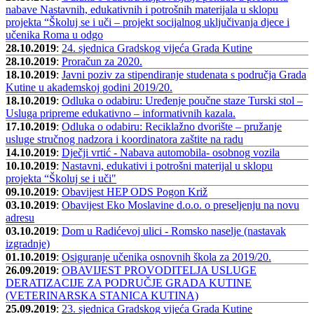
nabave Nastavnih, edukativnih i potrošnih materijala u sklopu
projekta “Školuj se i uči – projekt socijalnog uključivanja djece i
učenika Roma u odgo
28.10.2019
:
24. sjednica Gradskog vijeća Grada Kutine
28.10.2019
:
Proračun za 2020.
18.10.2019
:
Javni poziv za stipendiranje studenata s područja Grada
Kutine u akademskoj godini 2019/20.
18.10.2019
:
Odluka o odabiru: Uređenje poučne staze Turski stol –
Usluga pripreme edukativno – informativnih kazala.
17.10.2019
:
Odluka o odabiru: Reciklažno dvorište – pružanje
usluge stručnog nadzora i koordinatora zaštite na radu
14.10.2019
:
Dječji vrtić - Nabava automobila- osobnog vozila
10.10.2019
:
Nastavni, edukativi i potrošni materijal u sklopu
projekta “Školuj se i uči"
09.10.2019
:
Obavijest HEP ODS Pogon Križ
03.10.2019
:
Obavijest Eko Moslavine d.o.o. o preseljenju na novu
adresu
03.10.2019
:
Dom u Radićevoj ulici - Romsko naselje (nastavak
izgradnje)
01.10.2019
:
Osiguranje učenika osnovnih škola za 2019/20.
26.09.2019
:
OBAVIJEST PROVODITELJA USLUGE
DERATIZACIJE ZA PODRUČJE GRADA KUTINE
(VETERINARSKA STANICA KUTINA)
25.09.2019
:
23. sjednica Gradskog vijeća Grada Kutine