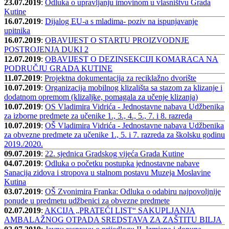
23.07.2019
:
Odluka o upravljanju imovinom u vlasništvu Grada
Kutine
16.07.2019
:
Dijalog EU-a s mladima- poziv na ispunjavanje
upitnika
16.07.2019
:
OBAVIJEST O STARTU PROIZVODNJE
POSTROJENJA DUKI 2
12.07.2019
:
OBAVIJEST O DEZINSEKCIJI KOMARACA NA
PODRUČJU GRADA KUTINE
11.07.2019
:
Projektna dokumentacija za reciklažno dvorište
10.07.2019
:
Organizacija mobilnog klizališta sa stazom za klizanje i
dodatnom opremom (klizaljke, pomagala za učenje klizanja)
10.07.2019
:
OS Vladimira Vidrića - Jednostavne nabava Udžbenika
za izborne predmete za učenike 1., 3., 4., 5., 7. i 8. razreda
10.07.2019
:
OŠ Vladimira Vidrića - Jednostavne nabava Udžbenika
za obvezne predmete za učenike 1., 5. i 7. razreda za školsku godinu
2019./2020.
09.07.2019
:
22. sjednica Gradskog vijeća Grada Kutine
04.07.2019
:
Odluka o početku postupka jednostavne nabave
Sanacija zidova i stropova u stalnom postavu Muzeja Moslavine
Kutina
03.07.2019
:
OŠ Zvonimira Franka: Odluka o odabiru najpovoljnije
ponude u predmetu udžbenici za obvezne predmete
02.07.2019
:
AKCIJA „PRATEĆI LIST“ SAKUPLJANJA
AMBALAŽNOG OTPADA SREDSTAVA ZA ZAŠTITU BILJA