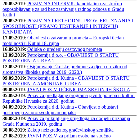
20.09.2019
:
POZIV NA INTERVJU kandidatima za stručno
osposobljavanje za rad bez zasnivanja radnog odnosa u Gradu
Kutini
20.09.2019
:
POZIV NA PRETHODNU PROVJERU ZNANJA I
SPOSOBNOSTI (PISANO TESTIRANJE I INTERVJU)
KANDIDATA
17.09.2019
:
Obavijest o zatvaranju prometa – Europski tjedan
mobilnosti u Kutini 18. rujna
16.09.2019
:
Odluka o uređenju cestovnog prometa
13.09.2019
:
Petrokemija d.o.o. - OBAVIJEST O STARTU
POSTROJENJA UREA 2
12.09.2019
:
Osiguravanje školske prehrane za djecu u riziku od
siromaštva (školska godina 2019.-2020.)
09.09.2019
:
Petrokemija d.d. Kutina - OBAVIJEST O STARTU
POSTROJENJA AMONIJAK I UREA
09.09.2019
:
JAVNI POZIV UČENICIMA SREDNJIH ŠKOLA
05.09.2019
:
Poziv za predlaganje programa javnih potreba u kulturi
Republike Hrvatske za 2020. godinu
04.09.2019
:
Petrokemija d.d. Kutina - Obavijest o obustavi
postrojenja za proizvodnju amonijaka
30.08.2019
:
Poziv za prikupljanje prijedloga za dodjelu priznanja
Grada Kutine za 2019. godinu
30.08.2019
:
Zakup neizgrađenog građevinskog zemljišta
27.08.2019
:
JAVNI POZIV za prijam osobe na stručno