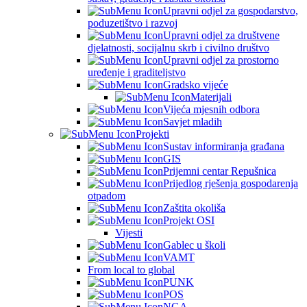
Upravni odjel za gospodarstvo,
poduzetištvo i razvoj
Upravni odjel za društvene
djelatnosti, socijalnu skrb i civilno društvo
Upravni odjel za prostorno
uređenje i graditeljstvo
Gradsko vijeće
Materijali
Vijeća mjesnih odbora
Savjet mladih
Projekti
Sustav informiranja građana
GIS
Prijemni centar Repušnica
Prijedlog rješenja gospodarenja
otpadom
Zaštita okoliša
Projekt OSI
Vijesti
Gablec u školi
VAMT
From local to global
PUNK
POS
NGA