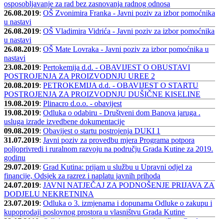
osposobljavanje za rad bez zasnovanja radnog odnosa
26.08.2019
:
OŠ Zvonimira Franka - Javni poziv za izbor pomoćnika
u nastavi
26.08.2019
:
OŠ Vladimira Vidrića - Javni poziv za izbor pomoćnika
u nastavi
26.08.2019
:
OŠ Mate Lovraka - Javni poziv za izbor pomoćnika u
nastavi
23.08.2019
:
Pertokemija d.d. - OBAVIJEST O OBUSTAVI
POSTROJENJA ZA PROIZVODNJU UREE 2
20.08.2019
:
PETROKEMIJA d.d. - OBAVIJEST O STARTU
POSTROJENJA ZA PROIZVODNJU DUŠIČNE KISELINE
19.08.2019
:
Plinacro d.o.o. - obavijest
19.08.2019
:
Odluka o odabiru - Društveni dom Banova jaruga .
usluga izrade izvedbene dokumentacije
09.08.2019
:
Obavijest o startu postrojenja DUKI 1
31.07.2019
:
Javni poziv za provedbu mjera Programa potpora
poljoprivredi i ruralnom razvoju na području Grada Kutine za 2019.
godinu
29.07.2019
:
Grad Kutina: prijam u službu u Upravni odjel za
financije, Odsjek za razrez i naplatu javnih prihoda
24.07.2019
:
JAVNI NATJEČAJ ZA PODNOŠENJE PRIJAVA ZA
DODJELU NEKRETNINA
23.07.2019
:
Odluka o 3. izmjenama i dopunama Odluke o zakupu i
kupoprodaji poslovnog prostora u vlasništvu Grada Kutine