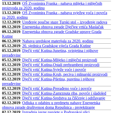
13.12.2019
:
OŠ Zvonimira Franka - nabava mlijeka i mliječnih
proizvoda za 2020. godinu
13.12.2019
:
OŠ Zvonimira Franka - nabava svježeg voća i povrća
za 2020. godinu
12.12.2019
:
Uređenje poučne staze Turski stol – izvođenje radova
09.12.2019
:
Energetska obnova zgrade Dječjeg vrtića Maslačak
09.12.2019
:
Energetska obnova zgrade Gradske uprave Grada
Kutine
06.12.2019
:
Nabava uredskog materijala za 2020. godinu
05.12.2019
:
26. sjednica Gradskog vijeća Grada Kutine
05.12.2019
:
Dječji vrtić Kutina-Junetina, svinjetina i njihove
prerađevine
05.12.2019
:
Dječji vrtić Kutina-Mlijeko i mliječni proizvodi
05.12.2019
:
Dječji vrtić Kutina-Ostali prehrambeni proizvodi
05.12.2019
:
Dječji vrtić Kutina-Svježe voće i povrće
05.12.2019
:
Dječji vrtić Kutina-Kruh, peciva i mlinarski proizvodi
05.12.2019
:
Dječji vrtić Kutina-Piletina, puretina i njihove
prerađevine
05.12.2019
:
Dječji vrtić Kutina-Prerađeno voće i povrće
05.12.2019
:
Dječji vrtić Kutina-Zamrznuta riba, povrće i sladoled
05.12.2019
:
Dječji vrtić Kutina-Sredstva za čišćenje i održavanje
02.12.2019
:
Odluka o odabiru u predmetu nabave Energetska
obnova zgrade društvenog doma Repušnica - projektiranje
02.12.2019
:
Izgradnja javne rasvjete u Podravskoj ulici