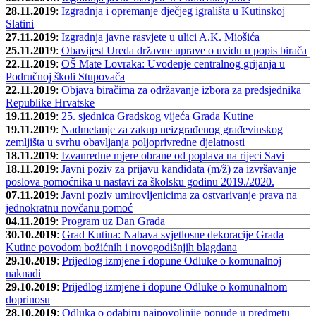
28.11.2019
:
Izgradnja i opremanje dječjeg igrališta u Kutinskoj
Slatini
27.11.2019
:
Izgradnja javne rasvjete u ulici A.K. Miošića
25.11.2019
:
Obavijest Ureda državne uprave o uvidu u popis birača
22.11.2019
:
OŠ Mate Lovraka: Uvođenje centralnog grijanja u
Područnoj školi Stupovača
22.11.2019
:
Objava biračima za održavanje izbora za predsjednika
Republike Hrvatske
19.11.2019
:
25. sjednica Gradskog vijeća Grada Kutine
19.11.2019
:
Nadmetanje za zakup neizgrađenog građevinskog
zemljišta u svrhu obavljanja poljoprivredne djelatnosti
18.11.2019
:
Izvanredne mjere obrane od poplava na rijeci Savi
18.11.2019
:
Javni poziv za prijavu kandidata (m/ž) za izvršavanje
poslova pomoćnika u nastavi za školsku godinu 2019./2020.
07.11.2019
:
Javni poziv umirovljenicima za ostvarivanje prava na
jednokratnu novčanu pomoć
04.11.2019
:
Program uz Dan Grada
30.10.2019
:
Grad Kutina: Nabava svjetlosne dekoracije Grada
Kutine povodom božićnih i novogodišnjih blagdana
29.10.2019
:
Prijedlog izmjene i dopune Odluke o komunalnoj
naknadi
29.10.2019
:
Prijedlog izmjene i dopune Odluke o komunalnom
doprinosu
28.10.2019
:
Odluka o odabiru najpovoljnije ponude u predmetu