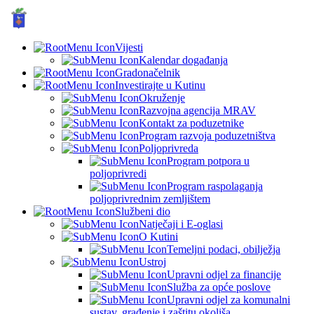
GRAD KUTINA, Hrvatska
© Grad Kutina
Vijesti
Kalendar događanja
Gradonačelnik
Investirajte u Kutinu
Okruženje
Razvojna agencija MRAV
Kontakt za poduzetnike
Program razvoja poduzetništva
Poljoprivreda
Program potpora u
poljoprivredi
Program raspolaganja
poljoprivrednim zemljištem
Službeni dio
Natječaji i E-oglasi
O Kutini
Temeljni podaci, obilježja
Ustroj
Upravni odjel za financije
Služba za opće poslove
Upravni odjel za komunalni
sustav, građenje i zaštitu okoliša