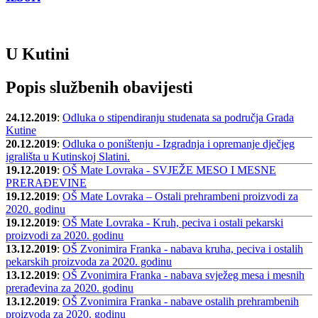
U Kutini
Popis službenih obavijesti
24.12.2019
:
Odluka o stipendiranju studenata sa područja Grada
Kutine
20.12.2019
:
Odluka o poništenju - Izgradnja i opremanje dječjeg
igrališta u Kutinskoj Slatini.
19.12.2019
:
OŠ Mate Lovraka - SVJEŽE MESO I MESNE
PRERAĐEVINE
19.12.2019
:
OŠ Mate Lovraka – Ostali prehrambeni proizvodi za
2020. godinu
19.12.2019
:
OŠ Mate Lovraka - Kruh, peciva i ostali pekarski
proizvodi za 2020. godinu
13.12.2019
:
OŠ Zvonimira Franka - nabava kruha, peciva i ostalih
pekarskih proizvoda za 2020. godinu
13.12.2019
:
OŠ Zvonimira Franka - nabava svježeg mesa i mesnih
prerađevina za 2020. godinu
13.12.2019
:
OŠ Zvonimira Franka - nabave ostalih prehrambenih
proizvoda za 2020. godinu