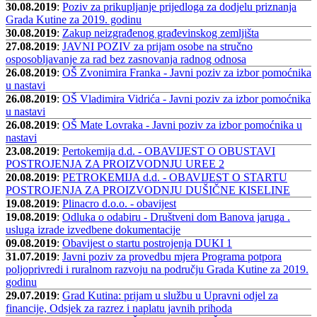
30.08.2019
:
Poziv za prikupljanje prijedloga za dodjelu priznanja
Grada Kutine za 2019. godinu
30.08.2019
:
Zakup neizgrađenog građevinskog zemljišta
27.08.2019
:
JAVNI POZIV za prijam osobe na stručno
osposobljavanje za rad bez zasnovanja radnog odnosa
26.08.2019
:
OŠ Zvonimira Franka - Javni poziv za izbor pomoćnika
u nastavi
26.08.2019
:
OŠ Vladimira Vidrića - Javni poziv za izbor pomoćnika
u nastavi
26.08.2019
:
OŠ Mate Lovraka - Javni poziv za izbor pomoćnika u
nastavi
23.08.2019
:
Pertokemija d.d. - OBAVIJEST O OBUSTAVI
POSTROJENJA ZA PROIZVODNJU UREE 2
20.08.2019
:
PETROKEMIJA d.d. - OBAVIJEST O STARTU
POSTROJENJA ZA PROIZVODNJU DUŠIČNE KISELINE
19.08.2019
:
Plinacro d.o.o. - obavijest
19.08.2019
:
Odluka o odabiru - Društveni dom Banova jaruga .
usluga izrade izvedbene dokumentacije
09.08.2019
:
Obavijest o startu postrojenja DUKI 1
31.07.2019
:
Javni poziv za provedbu mjera Programa potpora
poljoprivredi i ruralnom razvoju na području Grada Kutine za 2019.
godinu
29.07.2019
:
Grad Kutina: prijam u službu u Upravni odjel za
financije, Odsjek za razrez i naplatu javnih prihoda