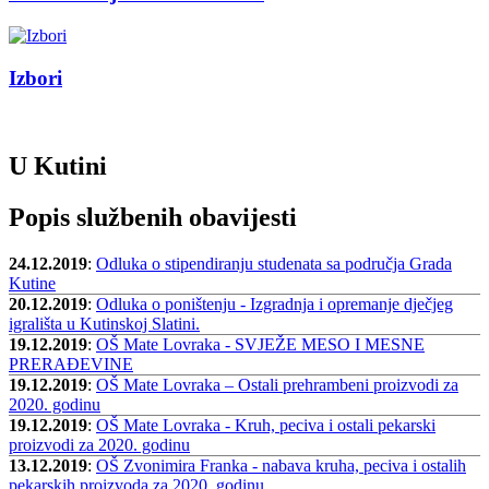
Izbori
U Kutini
Popis službenih obavijesti
24.12.2019
:
Odluka o stipendiranju studenata sa područja Grada
Kutine
20.12.2019
:
Odluka o poništenju - Izgradnja i opremanje dječjeg
igrališta u Kutinskoj Slatini.
19.12.2019
:
OŠ Mate Lovraka - SVJEŽE MESO I MESNE
PRERAĐEVINE
19.12.2019
:
OŠ Mate Lovraka – Ostali prehrambeni proizvodi za
2020. godinu
19.12.2019
:
OŠ Mate Lovraka - Kruh, peciva i ostali pekarski
proizvodi za 2020. godinu
13.12.2019
:
OŠ Zvonimira Franka - nabava kruha, peciva i ostalih
pekarskih proizvoda za 2020. godinu