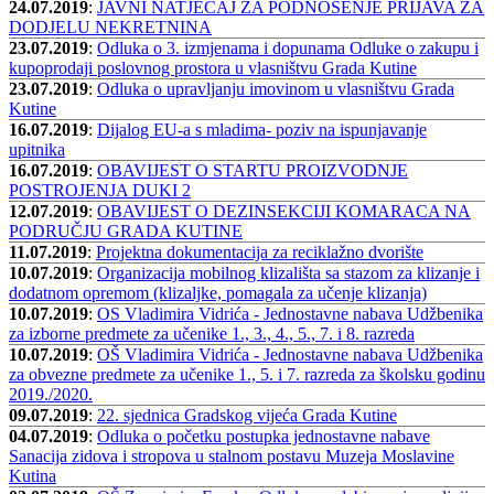
24.07.2019
:
JAVNI NATJEČAJ ZA PODNOŠENJE PRIJAVA ZA
DODJELU NEKRETNINA
23.07.2019
:
Odluka o 3. izmjenama i dopunama Odluke o zakupu i
kupoprodaji poslovnog prostora u vlasništvu Grada Kutine
23.07.2019
:
Odluka o upravljanju imovinom u vlasništvu Grada
Kutine
16.07.2019
:
Dijalog EU-a s mladima- poziv na ispunjavanje
upitnika
16.07.2019
:
OBAVIJEST O STARTU PROIZVODNJE
POSTROJENJA DUKI 2
12.07.2019
:
OBAVIJEST O DEZINSEKCIJI KOMARACA NA
PODRUČJU GRADA KUTINE
11.07.2019
:
Projektna dokumentacija za reciklažno dvorište
10.07.2019
:
Organizacija mobilnog klizališta sa stazom za klizanje i
dodatnom opremom (klizaljke, pomagala za učenje klizanja)
10.07.2019
:
OS Vladimira Vidrića - Jednostavne nabava Udžbenika
za izborne predmete za učenike 1., 3., 4., 5., 7. i 8. razreda
10.07.2019
:
OŠ Vladimira Vidrića - Jednostavne nabava Udžbenika
za obvezne predmete za učenike 1., 5. i 7. razreda za školsku godinu
2019./2020.
09.07.2019
:
22. sjednica Gradskog vijeća Grada Kutine
04.07.2019
:
Odluka o početku postupka jednostavne nabave
Sanacija zidova i stropova u stalnom postavu Muzeja Moslavine
Kutina