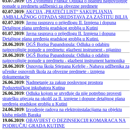
03.07.2019
:
OŠ Zvonimira Franka: Odluka o odabiru najpovoljnije
ponude u predmetu udžbenici za obvezne predmete
02.07.2019
:
AKCIJA „PRATEĆI LIST“ SAKUPLJANJA
AMBALAŽNOG OTPADA SREDSTAVA ZA ZAŠTITU BILJA
02.07.2019
:
Javnu raspravu o prijedlogu II. Izmjena i dopuna
Detaljnog plana uređenja gradskog groblja u Kutini
01.07.2019
:
Javna rasprava o prijedlogu II. Izmjena i dopuna
Detaljnog plana uređenja gradskog groblja u Kutini.
28.06.2019
:
OGŠ Borisa Papandopula: Odluka o odabiru
najpovoljnije ponude u predmetu: glazbeni instrument - pijanino
28.06.2019
:
OGŠ Borisa Papandopula: Odluka o odabiru
najpovoljnije ponude u predmetu - glazbeni instrument harmonika
28.06.2019
:
Osnovna škola Stjepana Kefelje - Nabava udžbenika za
učenike osnovnih škola za obvezne predmete - izmjena
dokumentacije
26.06.2019
:
Nadmetanje za zakup poslovnog prostora
Poduzetničkog inkubatora Kutina
26.06.2019
:
Odluka kojom se utvrđuje da nije potrebno provesti
stratešku utjecaja na okoliš za II. izmjene i dopune detaljnog plana
uređenja gradskog groblja u Kutini
24.06.2019
:
Izvođenje radova na elektroinstalacijama na objektu
kluba mladih Baraka
19.06.2019
:
OBAVIJEST O DEZINSEKCIJI KOMARACA NA
PODRUČJU GRADA KUTINE