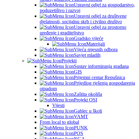
Upravni odjel za gospodarstvo,
poduzetištvo i razvoj
Upravni odjel za društvene
djelatnosti, socijalnu skrb i civilno društvo
Upravni odjel za prostorno
uređenje i graditeljstvo
Gradsko vijeće
Materijali
Vijeća mjesnih odbora
Savjet mladih
Projekti
Sustav informiranja građana
GIS
Prijemni centar Repušnica
Prijedlog rješenja gospodarenja
otpadom
Zaštita okoliša
Projekt OSI
Vijesti
Gablec u školi
VAMT
From local to global
PUNK
POS
NGA