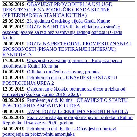
26.09.2019
:
OBAVIJEST PROVODITELJA USLUGE
DERATIZACIJE ZA PODRUČJE GRADA KUTINE
(VETERINARSKA STANICA KUTINA)
25.09.2019
:
23. sjednica Gradskog vijeća Grada Kutine
20.09.2019
:
POZIV NA INTERVJU kandidatima za stručno
osposobljavanje za rad bez zasnivanja radnog odnosa u Gradu
Kutini
20.09.2019
:
POZIV NA PRETHODNU PROVJERU ZNANJA I
SPOSOBNOSTI (PISANO TESTIRANJE I INTERVJU)
KANDIDATA
17.09.2019
:
Obavijest o zatvaranju prometa – Europski tjedan
mobilnosti u Kutini 18. rujna
16.09.2019
:
Odluka o uređenju cestovnog prometa
13.09.2019
:
Petrokemija d.o.o. - OBAVIJEST O STARTU
POSTROJENJA UREA 2
12.09.2019
:
Osiguravanje školske prehrane za djecu u riziku od
siromaštva (školska godina 2019.-2020.)
09.09.2019
:
Petrokemija d.d. Kutina - OBAVIJEST O STARTU
POSTROJENJA AMONIJAK I UREA
09.09.2019
:
JAVNI POZIV UČENICIMA SREDNJIH ŠKOLA
05.09.2019
:
Poziv za predlaganje programa javnih potreba u kulturi
Republike Hrvatske za 2020. godinu
04.09.2019
:
Petrokemija d.d. Kutina - Obavijest o obustavi
postrojenja za proizvodnju amonijaka