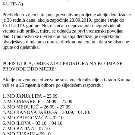
KUTINA)
Predviđeno vrijeme trajanje preventivne proljetne akcije deratizacije
je 38 radnih dana, akcija započinje 23.09.2019. godine i traje do
15.11.2019. godine. No, u slučaju nepovoljnih i nepredviđenih
vremenskih prilika, mjera se odgađa za prvi vremenski povoljan
dan. Građanstvo se u vremenu trajanja deratizacije neprekidno
obavještava o mjerama opreza direktno na terenu i daju se pismene
upute od djelatnika.
POPIS ULICA, OBJEKATA I PROSTORA NA KOJIMA SE
PROVODE DDD MJERE:
Akcije preventivne obvezatne sustavne deratizacije u Gradu Kutina
vrši se u 25 mjesnih odbora po slijedećem rasporedu:
1. MO JANJA LIPA – 23.09.
2. MO JAMARICE – 24.09. - 25.09.
3. MO MEĐURIĆ – 26.09. - 27.09.
4. MO BANOVA JARUGA – 30.09. - 01.10.
5. MO ZBJEGOVAČA – 02.10.
6. MO ILOVA – 03.10. - 04.10.
7. MO BATINA – 07.10.
8. MO HUSAIN – 09.10.