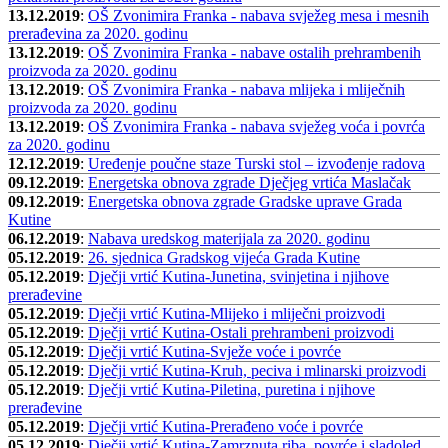
13.12.2019
:
OŠ Zvonimira Franka - nabava svježeg mesa i mesnih
prerađevina za 2020. godinu
13.12.2019
:
OŠ Zvonimira Franka - nabave ostalih prehrambenih
proizvoda za 2020. godinu
13.12.2019
:
OŠ Zvonimira Franka - nabava mlijeka i mliječnih
proizvoda za 2020. godinu
13.12.2019
:
OŠ Zvonimira Franka - nabava svježeg voća i povrća
za 2020. godinu
12.12.2019
:
Uređenje poučne staze Turski stol – izvođenje radova
09.12.2019
:
Energetska obnova zgrade Dječjeg vrtića Maslačak
09.12.2019
:
Energetska obnova zgrade Gradske uprave Grada
Kutine
06.12.2019
:
Nabava uredskog materijala za 2020. godinu
05.12.2019
:
26. sjednica Gradskog vijeća Grada Kutine
05.12.2019
:
Dječji vrtić Kutina-Junetina, svinjetina i njihove
prerađevine
05.12.2019
:
Dječji vrtić Kutina-Mlijeko i mliječni proizvodi
05.12.2019
:
Dječji vrtić Kutina-Ostali prehrambeni proizvodi
05.12.2019
:
Dječji vrtić Kutina-Svježe voće i povrće
05.12.2019
:
Dječji vrtić Kutina-Kruh, peciva i mlinarski proizvodi
05.12.2019
:
Dječji vrtić Kutina-Piletina, puretina i njihove
prerađevine
05.12.2019
:
Dječji vrtić Kutina-Prerađeno voće i povrće
05.12.2019
:
Dječji vrtić Kutina-Zamrznuta riba, povrće i sladoled