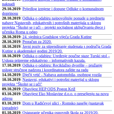
naknadi
29.10.2019
:
Prijedlog izmjene i dopune Odluke o komunalnom
doprinosu
28.10.2019
:
Odluka o odabiru najpovoljnije ponude u predmetu
nabave Nastavnih, edukativnih i potrošnih materijala u sklopu
projekta “Školuj se i uči – projekt socijalnog uključivanja djece i
učenika Roma u odgo
28.10.2019
:
24. sjednica Gradskog vijeća Grada Kutine
28.10.2019
:
Proračun za 2020.
18.10.2019
:
Javni poziv za stipendiranje studenata s područja Grada
Kutine u akademskoj godini 2019/20.
18.10.2019
:
Odluka o odabiru: Uređenje poučne staze Turski stol –
Usluga pripreme edukativno – informativnih kazala.
17.10.2019
:
Odluka o odabiru: Reciklažno dvorište – pružanje
usluge stručnog nadzora i koordinatora zaštite na radu
14.10.2019
:
Dječji vrtić - Nabava automobila- osobnog vozila
10.10.2019
:
Nastavni, edukativi i potrošni materijal u sklopu
projekta “Školuj se i uči"
09.10.2019
:
Obavijest HEP ODS Pogon Križ
03.10.2019
:
Obavijest Eko Moslavine d.o.o. o preseljenju na novu
adresu
03.10.2019
:
Dom u Radićevoj ulici - Romsko naselje (nastavak
izgradnje)
01.10.2019
:
Osiguranje učenika osnovnih škola za 2019/20.