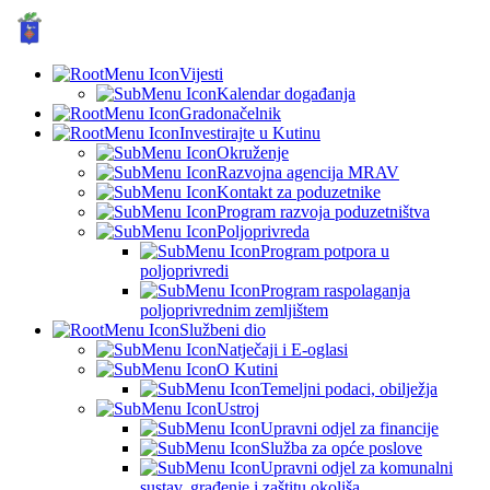
GRAD KUTINA, Hrvatska
© Grad Kutina
Vijesti
Kalendar događanja
Gradonačelnik
Investirajte u Kutinu
Okruženje
Razvojna agencija MRAV
Kontakt za poduzetnike
Program razvoja poduzetništva
Poljoprivreda
Program potpora u
poljoprivredi
Program raspolaganja
poljoprivrednim zemljištem
Službeni dio
Natječaji i E-oglasi
O Kutini
Temeljni podaci, obilježja
Ustroj
Upravni odjel za financije
Služba za opće poslove
Upravni odjel za komunalni
sustav, građenje i zaštitu okoliša