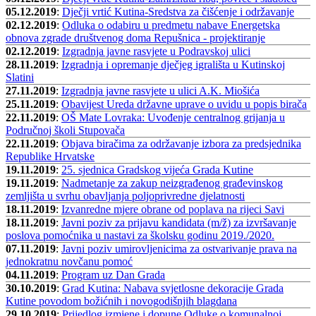
05.12.2019
:
Dječji vrtić Kutina-Sredstva za čišćenje i održavanje
02.12.2019
:
Odluka o odabiru u predmetu nabave Energetska
obnova zgrade društvenog doma Repušnica - projektiranje
02.12.2019
:
Izgradnja javne rasvjete u Podravskoj ulici
28.11.2019
:
Izgradnja i opremanje dječjeg igrališta u Kutinskoj
Slatini
27.11.2019
:
Izgradnja javne rasvjete u ulici A.K. Miošića
25.11.2019
:
Obavijest Ureda državne uprave o uvidu u popis birača
22.11.2019
:
OŠ Mate Lovraka: Uvođenje centralnog grijanja u
Područnoj školi Stupovača
22.11.2019
:
Objava biračima za održavanje izbora za predsjednika
Republike Hrvatske
19.11.2019
:
25. sjednica Gradskog vijeća Grada Kutine
19.11.2019
:
Nadmetanje za zakup neizgrađenog građevinskog
zemljišta u svrhu obavljanja poljoprivredne djelatnosti
18.11.2019
:
Izvanredne mjere obrane od poplava na rijeci Savi
18.11.2019
:
Javni poziv za prijavu kandidata (m/ž) za izvršavanje
poslova pomoćnika u nastavi za školsku godinu 2019./2020.
07.11.2019
:
Javni poziv umirovljenicima za ostvarivanje prava na
jednokratnu novčanu pomoć
04.11.2019
:
Program uz Dan Grada
30.10.2019
:
Grad Kutina: Nabava svjetlosne dekoracije Grada
Kutine povodom božićnih i novogodišnjih blagdana
29.10.2019
:
Prijedlog izmjene i dopune Odluke o komunalnoj