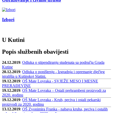
Izbori
U Kutini
Popis službenih obavijesti
24.12.2019
:
Odluka o stipendiranju studenata sa područja Grada
Kutine
20.12.2019
:
Odluka o poništenju - Izgradnja i opremanje dječjeg
igrališta u Kutinskoj Slatini.
19.12.2019
:
OŠ Mate Lovraka - SVJEŽE MESO I MESNE
PRERAĐEVINE
19.12.2019
:
OŠ Mate Lovraka – Ostali prehrambeni proizvodi za
2020. godinu
19.12.2019
:
OŠ Mate Lovraka - Kruh, peciva i ostali pekarski
proizvodi za 2020. godinu
13.12.2019
:
OŠ Zvonimira Franka - nabava kruha, peciva i ostalih