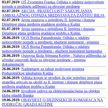
03.07.2019
:
OŠ Zvonimira Franka: Odluka o odabiru najpovoljnije
ponude u predmetu udžbenici za obvezne predmete
02.07.2019
:
AKCIJA „PRATEĆI LIST“ SAKUPLJANJA
AMBALAŽNOG OTPADA SREDSTAVA ZA ZAŠTITU BILJA
02.07.2019
:
Javnu raspravu o prijedlogu II. Izmjena i dopuna
Detaljnog plana uređenja gradskog groblja u Kutini
01.07.2019
:
Javna rasprava o prijedlogu II. Izmjena i dopuna
Detaljnog plana uređenja gradskog groblja u Kutini.
28.06.2019
:
OGŠ Borisa Papandopula: Odluka o odabiru
najpovoljnije ponude u predmetu: glazbeni instrument - pijanino
28.06.2019
:
OGŠ Borisa Papandopula: Odluka o odabiru
najpovoljnije ponude u predmetu - glazbeni instrument harmonika
28.06.2019
:
Osnovna škola Stjepana Kefelje - Nabava udžbenika za
učenike osnovnih škola za obvezne predmete - izmjena
dokumentacije
26.06.2019
:
Nadmetanje za zakup poslovnog prostora
Poduzetničkog inkubatora Kutina
26.06.2019
:
Odluka kojom se utvrđuje da nije potrebno provesti
stratešku utjecaja na okoliš za II. izmjene i dopune detaljnog plana
uređenja gradskog groblja u Kutini
24.06.2019
:
Izvođenje radova na elektroinstalacijama na objektu
kluba mladih Baraka
19.06.2019
:
OBAVIJEST O DEZINSEKCIJI KOMARACA NA
PODRUČJU GRADA KUTINE