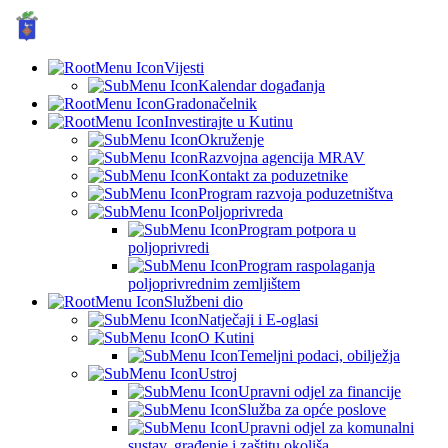
GRAD KUTINA, Hrvatska
© Grad Kutina
Vijesti
Kalendar događanja
Gradonačelnik
Investirajte u Kutinu
Okruženje
Razvojna agencija MRAV
Kontakt za poduzetnike
Program razvoja poduzetništva
Poljoprivreda
Program potpora u
poljoprivredi
Program raspolaganja
poljoprivrednim zemljištem
Službeni dio
Natječaji i E-oglasi
O Kutini
Temeljni podaci, obilježja
Ustroj
Upravni odjel za financije
Služba za opće poslove
Upravni odjel za komunalni
sustav, građenje i zaštitu okoliša