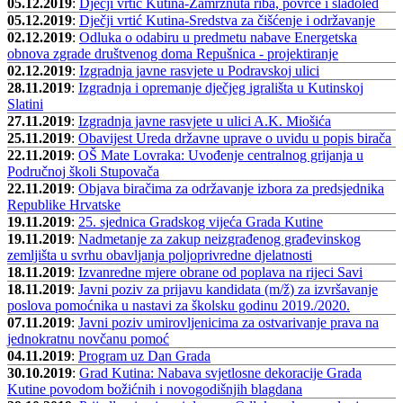
05.12.2019
:
Dječji vrtić Kutina-Zamrznuta riba, povrće i sladoled
05.12.2019
:
Dječji vrtić Kutina-Sredstva za čišćenje i održavanje
02.12.2019
:
Odluka o odabiru u predmetu nabave Energetska
obnova zgrade društvenog doma Repušnica - projektiranje
02.12.2019
:
Izgradnja javne rasvjete u Podravskoj ulici
28.11.2019
:
Izgradnja i opremanje dječjeg igrališta u Kutinskoj
Slatini
27.11.2019
:
Izgradnja javne rasvjete u ulici A.K. Miošića
25.11.2019
:
Obavijest Ureda državne uprave o uvidu u popis birača
22.11.2019
:
OŠ Mate Lovraka: Uvođenje centralnog grijanja u
Područnoj školi Stupovača
22.11.2019
:
Objava biračima za održavanje izbora za predsjednika
Republike Hrvatske
19.11.2019
:
25. sjednica Gradskog vijeća Grada Kutine
19.11.2019
:
Nadmetanje za zakup neizgrađenog građevinskog
zemljišta u svrhu obavljanja poljoprivredne djelatnosti
18.11.2019
:
Izvanredne mjere obrane od poplava na rijeci Savi
18.11.2019
:
Javni poziv za prijavu kandidata (m/ž) za izvršavanje
poslova pomoćnika u nastavi za školsku godinu 2019./2020.
07.11.2019
:
Javni poziv umirovljenicima za ostvarivanje prava na
jednokratnu novčanu pomoć
04.11.2019
:
Program uz Dan Grada
30.10.2019
:
Grad Kutina: Nabava svjetlosne dekoracije Grada
Kutine povodom božićnih i novogodišnjih blagdana