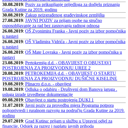
30.08.2019
:
Poziv za prikupljanje prijedloga za dodjelu priznanja
Grada Kutine za 2019. godinu
30.08.2019
:
Zakup neizgrađenog građevinskog zemljišta
27.08.2019
:
JAVNI POZIV za prijam osobe na stručno
osposobljavanje za rad bez zasnovanja radnog odnosa
26.08.2019
:
OŠ Zvonimira Franka - Javni poziv za izbor pomoćnika
u nastavi
26.08.2019
:
OŠ Vladimira Vidrića - Javni poziv za izbor pomoćnika
u nastavi
26.08.2019
:
OŠ Mate Lovraka - Javni poziv za izbor pomoćnika u
nastavi
23.08.2019
:
Pertokemija d.d. - OBAVIJEST O OBUSTAVI
POSTROJENJA ZA PROIZVODNJU UREE 2
20.08.2019
:
PETROKEMIJA d.d. - OBAVIJEST O STARTU
POSTROJENJA ZA PROIZVODNJU DUŠIČNE KISELINE
19.08.2019
:
Plinacro d.o.o. - obavijest
19.08.2019
:
Odluka o odabiru - Društveni dom Banova jaruga .
usluga izrade izvedbene dokumentacije
09.08.2019
:
Obavijest o startu postrojenja DUKI 1
31.07.2019
:
Javni poziv za provedbu mjera Programa potpora
poljoprivredi i ruralnom razvoju na području Grada Kutine za 2019.
godinu
29.07.2019
:
Grad Kutina: prijam u službu u Upravni odjel za
financije, Odsjek za razrez i naplatu javnih prihoda