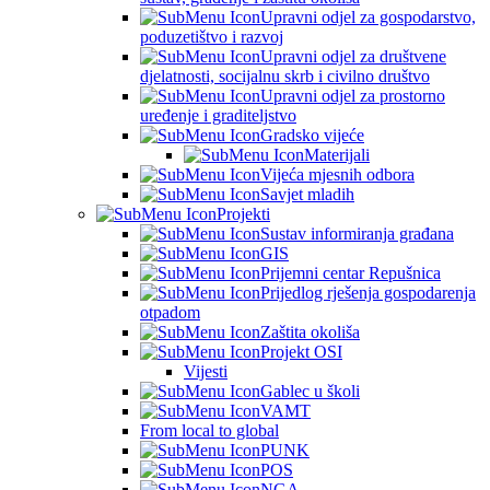
Upravni odjel za gospodarstvo,
poduzetištvo i razvoj
Upravni odjel za društvene
djelatnosti, socijalnu skrb i civilno društvo
Upravni odjel za prostorno
uređenje i graditeljstvo
Gradsko vijeće
Materijali
Vijeća mjesnih odbora
Savjet mladih
Projekti
Sustav informiranja građana
GIS
Prijemni centar Repušnica
Prijedlog rješenja gospodarenja
otpadom
Zaštita okoliša
Projekt OSI
Vijesti
Gablec u školi
VAMT
From local to global
PUNK
POS
NGA