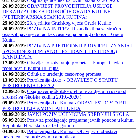
01.10.2019
:
Osiguranje učenika osnovnih škola za 2019/20.
26.09.2019
:
OBAVIJEST PROVODITELJA USLUGE
DERATIZACIJE ZA PODRUČJE GRADA KUTINE
(VETERINARSKA STANICA KUTINA)
25.09.2019
:
23. sjednica Gradskog vijeća Grada Kutine
20.09.2019
:
POZIV NA INTERVJU kandidatima za stručno
osposobljavanje za rad bez zasnivanja radnog odnosa u Gradu
Kutini
20.09.2019
:
POZIV NA PRETHODNU PROVJERU ZNANJA I
SPOSOBNOSTI (PISANO TESTIRANJE I INTERVJU)
KANDIDATA
17.09.2019
:
Obavijest o zatvaranju prometa – Europski tjedan
mobilnosti u Kutini 18. rujna
16.09.2019
:
Odluka o uređenju cestovnog prometa
13.09.2019
:
Petrokemija d.o.o. - OBAVIJEST O STARTU
POSTROJENJA UREA 2
12.09.2019
:
Osiguravanje školske prehrane za djecu u riziku od
siromaštva (školska godina 2019.-2020.)
09.09.2019
:
Petrokemija d.d. Kutina - OBAVIJEST O STARTU
POSTROJENJA AMONIJAK I UREA
09.09.2019
:
JAVNI POZIV UČENICIMA SREDNJIH ŠKOLA
05.09.2019
:
Poziv za predlaganje programa javnih potreba u kulturi
Republike Hrvatske za 2020. godinu
04.09.2019
:
Petrokemija d.d. Kutina - Obavijest o obustavi
postrojenja za proizvodnju amonijaka