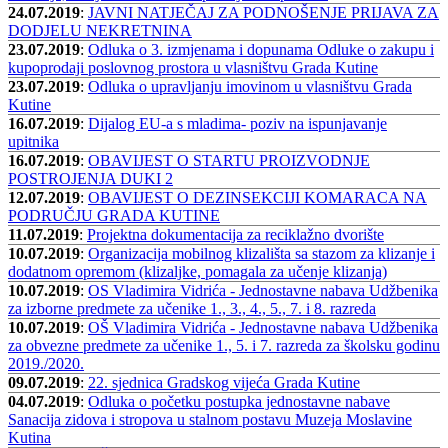
24.07.2019
:
JAVNI NATJEČAJ ZA PODNOŠENJE PRIJAVA ZA
DODJELU NEKRETNINA
23.07.2019
:
Odluka o 3. izmjenama i dopunama Odluke o zakupu i
kupoprodaji poslovnog prostora u vlasništvu Grada Kutine
23.07.2019
:
Odluka o upravljanju imovinom u vlasništvu Grada
Kutine
16.07.2019
:
Dijalog EU-a s mladima- poziv na ispunjavanje
upitnika
16.07.2019
:
OBAVIJEST O STARTU PROIZVODNJE
POSTROJENJA DUKI 2
12.07.2019
:
OBAVIJEST O DEZINSEKCIJI KOMARACA NA
PODRUČJU GRADA KUTINE
11.07.2019
:
Projektna dokumentacija za reciklažno dvorište
10.07.2019
:
Organizacija mobilnog klizališta sa stazom za klizanje i
dodatnom opremom (klizaljke, pomagala za učenje klizanja)
10.07.2019
:
OS Vladimira Vidrića - Jednostavne nabava Udžbenika
za izborne predmete za učenike 1., 3., 4., 5., 7. i 8. razreda
10.07.2019
:
OŠ Vladimira Vidrića - Jednostavne nabava Udžbenika
za obvezne predmete za učenike 1., 5. i 7. razreda za školsku godinu
2019./2020.
09.07.2019
:
22. sjednica Gradskog vijeća Grada Kutine
04.07.2019
:
Odluka o početku postupka jednostavne nabave
Sanacija zidova i stropova u stalnom postavu Muzeja Moslavine
Kutina