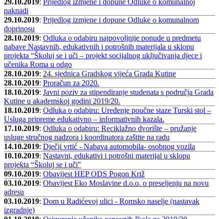
29.10.2019
:
Prijedlog izmjene i dopune Odluke o komunalnoj
naknadi
29.10.2019
:
Prijedlog izmjene i dopune Odluke o komunalnom
doprinosu
28.10.2019
:
Odluka o odabiru najpovoljnije ponude u predmetu
nabave Nastavnih, edukativnih i potrošnih materijala u sklopu
projekta “Školuj se i uči – projekt socijalnog uključivanja djece i
učenika Roma u odgo
28.10.2019
:
24. sjednica Gradskog vijeća Grada Kutine
28.10.2019
:
Proračun za 2020.
18.10.2019
:
Javni poziv za stipendiranje studenata s područja Grada
Kutine u akademskoj godini 2019/20.
18.10.2019
:
Odluka o odabiru: Uređenje poučne staze Turski stol –
Usluga pripreme edukativno – informativnih kazala.
17.10.2019
:
Odluka o odabiru: Reciklažno dvorište – pružanje
usluge stručnog nadzora i koordinatora zaštite na radu
14.10.2019
:
Dječji vrtić - Nabava automobila- osobnog vozila
10.10.2019
:
Nastavni, edukativi i potrošni materijal u sklopu
projekta “Školuj se i uči"
09.10.2019
:
Obavijest HEP ODS Pogon Križ
03.10.2019
:
Obavijest Eko Moslavine d.o.o. o preseljenju na novu
adresu
03.10.2019
:
Dom u Radićevoj ulici - Romsko naselje (nastavak
izgradnje)