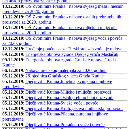
pekarskih proizvoda za 2020. godinu
13.12.2019
:
OŠ Zvonimira Franka - nabava svježeg mesa i mesnih
prerađevina za 2020. godinu
13.12.2019
:
OŠ Zvonimira Franka - nabave ostalih prehrambenih
proizvoda za 2020. godinu
13.12.2019
:
OŠ Zvonimira Franka - nabava mlijeka i mliječnih
proizvoda za 2020. godinu
13.12.2019
:
OŠ Zvonimira Franka - nabava svježeg voća i povrća
za 2020. godinu
12.12.2019
:
Uređenje poučne staze Turski stol – izvođenje radova
09.12.2019
:
Energetska obnova zgrade Dječjeg vrtića Maslačak
09.12.2019
:
Energetska obnova zgrade Gradske uprave Grada
Kutine
06.12.2019
:
Nabava uredskog materijala za 2020. godinu
05.12.2019
:
26. sjednica Gradskog vijeća Grada Kutine
05.12.2019
:
Dječji vrtić Kutina-Junetina, svinjetina i njihove
prerađevine
05.12.2019
:
Dječji vrtić Kutina-Mlijeko i mliječni proizvodi
05.12.2019
:
Dječji vrtić Kutina-Ostali prehrambeni proizvodi
05.12.2019
:
Dječji vrtić Kutina-Svježe voće i povrće
05.12.2019
:
Dječji vrtić Kutina-Kruh, peciva i mlinarski proizvodi
05.12.2019
:
Dječji vrtić Kutina-Piletina, puretina i njihove
prerađevine
05.12.2019
:
Dječji vrtić Kutina-Prerađeno voće i povrće