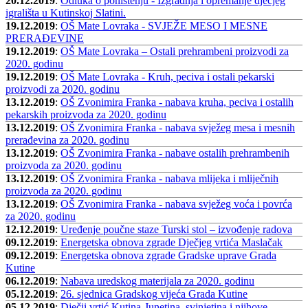
20.12.2019
:
Odluka o poništenju - Izgradnja i opremanje dječjeg
igrališta u Kutinskoj Slatini.
19.12.2019
:
OŠ Mate Lovraka - SVJEŽE MESO I MESNE
PRERAĐEVINE
19.12.2019
:
OŠ Mate Lovraka – Ostali prehrambeni proizvodi za
2020. godinu
19.12.2019
:
OŠ Mate Lovraka - Kruh, peciva i ostali pekarski
proizvodi za 2020. godinu
13.12.2019
:
OŠ Zvonimira Franka - nabava kruha, peciva i ostalih
pekarskih proizvoda za 2020. godinu
13.12.2019
:
OŠ Zvonimira Franka - nabava svježeg mesa i mesnih
prerađevina za 2020. godinu
13.12.2019
:
OŠ Zvonimira Franka - nabave ostalih prehrambenih
proizvoda za 2020. godinu
13.12.2019
:
OŠ Zvonimira Franka - nabava mlijeka i mliječnih
proizvoda za 2020. godinu
13.12.2019
:
OŠ Zvonimira Franka - nabava svježeg voća i povrća
za 2020. godinu
12.12.2019
:
Uređenje poučne staze Turski stol – izvođenje radova
09.12.2019
:
Energetska obnova zgrade Dječjeg vrtića Maslačak
09.12.2019
:
Energetska obnova zgrade Gradske uprave Grada
Kutine
06.12.2019
:
Nabava uredskog materijala za 2020. godinu
05.12.2019
:
26. sjednica Gradskog vijeća Grada Kutine
05.12.2019
:
Dječji vrtić Kutina-Junetina, svinjetina i njihove