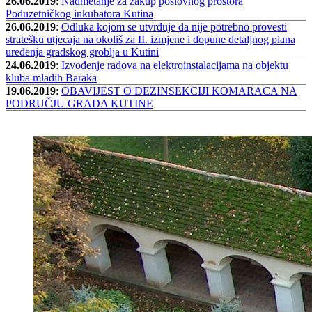
26.06.2019
:
Nadmetanje za zakup poslovnog prostora
Poduzetničkog inkubatora Kutina
26.06.2019
:
Odluka kojom se utvrđuje da nije potrebno provesti
stratešku utjecaja na okoliš za II. izmjene i dopune detaljnog plana
uređenja gradskog groblja u Kutini
24.06.2019
:
Izvođenje radova na elektroinstalacijama na objektu
kluba mladih Baraka
19.06.2019
:
OBAVIJEST O DEZINSEKCIJI KOMARACA NA
PODRUČJU GRADA KUTINE