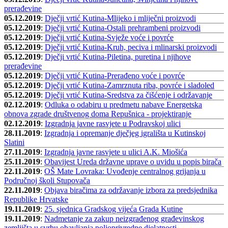
prerađevine
05.12.2019
:
Dječji vrtić Kutina-Mlijeko i mliječni proizvodi
05.12.2019
:
Dječji vrtić Kutina-Ostali prehrambeni proizvodi
05.12.2019
:
Dječji vrtić Kutina-Svježe voće i povrće
05.12.2019
:
Dječji vrtić Kutina-Kruh, peciva i mlinarski proizvodi
05.12.2019
:
Dječji vrtić Kutina-Piletina, puretina i njihove
prerađevine
05.12.2019
:
Dječji vrtić Kutina-Prerađeno voće i povrće
05.12.2019
:
Dječji vrtić Kutina-Zamrznuta riba, povrće i sladoled
05.12.2019
:
Dječji vrtić Kutina-Sredstva za čišćenje i održavanje
02.12.2019
:
Odluka o odabiru u predmetu nabave Energetska
obnova zgrade društvenog doma Repušnica - projektiranje
02.12.2019
:
Izgradnja javne rasvjete u Podravskoj ulici
28.11.2019
:
Izgradnja i opremanje dječjeg igrališta u Kutinskoj
Slatini
27.11.2019
:
Izgradnja javne rasvjete u ulici A.K. Miošića
25.11.2019
:
Obavijest Ureda državne uprave o uvidu u popis birača
22.11.2019
:
OŠ Mate Lovraka: Uvođenje centralnog grijanja u
Područnoj školi Stupovača
22.11.2019
:
Objava biračima za održavanje izbora za predsjednika
Republike Hrvatske
19.11.2019
:
25. sjednica Gradskog vijeća Grada Kutine
19.11.2019
:
Nadmetanje za zakup neizgrađenog građevinskog
zemljišta u svrhu obavljanja poljoprivredne djelatnosti