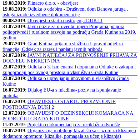
19.08.2019
:
Plinacro d.o.o. - obavijest
19.08.2019
:
Odluka o odabiru - Društveni dom Banova jaruga .
usluga izrade izvedbene dokumentacije
09.08.2019
:
Obavijest o startu postrojenja DUKI 1
31.07.2019
:
Javni poziv za provedbu mjera Programa potpora
poljoprivredi i ruralnom razvoju na području Grada Kutine za 2019.
godinu
29.07.2019
:
Grad Kutina: prijam u službu u Upravni odjel za
financije, Odsjek za razrez i naplatu javnih prihoda
24.07.2019
:
JAVNI NATJEČAJ ZA PODNOŠENJE PRIJAVA ZA
DODJELU NEKRETNINA
23.07.2019
:
Odluka o 3. izmjenama i dopunama Odluke o zakupu i
kupoprodaji poslovnog prostora u vlasništvu Grada Kutine
23.07.2019
:
Odluka o upravljanju imovinom u vlasništvu Grada
Kutine
16.07.2019
:
Dijalog EU-a s mladima- poziv na ispunjavanje
upitnika
16.07.2019
:
OBAVIJEST O STARTU PROIZVODNJE
POSTROJENJA DUKI 2
12.07.2019
:
OBAVIJEST O DEZINSEKCIJI KOMARACA NA
PODRUČJU GRADA KUTINE
11.07.2019
:
Projektna dokumentacija za reciklažno dvorište
10.07.2019
:
Organizacija mobilnog klizališta sa stazom za klizanje i
dodatnom opremom (klizaljke, pomagala za učenje klizanja)