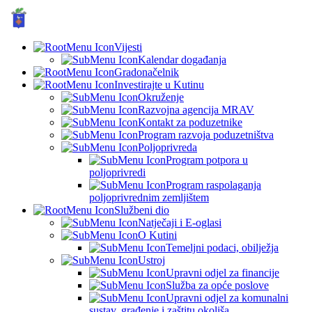
GRAD KUTINA, Hrvatska
© Grad Kutina
Vijesti
Kalendar događanja
Gradonačelnik
Investirajte u Kutinu
Okruženje
Razvojna agencija MRAV
Kontakt za poduzetnike
Program razvoja poduzetništva
Poljoprivreda
Program potpora u
poljoprivredi
Program raspolaganja
poljoprivrednim zemljištem
Službeni dio
Natječaji i E-oglasi
O Kutini
Temeljni podaci, obilježja
Ustroj
Upravni odjel za financije
Služba za opće poslove
Upravni odjel za komunalni
sustav, građenje i zaštitu okoliša