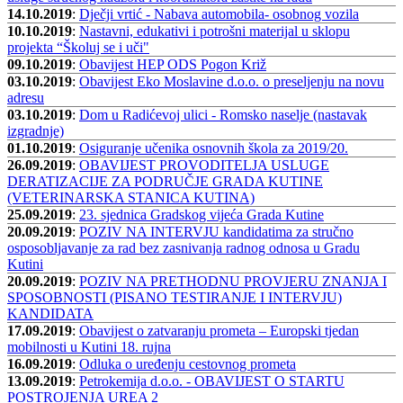
14.10.2019
:
Dječji vrtić - Nabava automobila- osobnog vozila
10.10.2019
:
Nastavni, edukativi i potrošni materijal u sklopu
projekta “Školuj se i uči"
09.10.2019
:
Obavijest HEP ODS Pogon Križ
03.10.2019
:
Obavijest Eko Moslavine d.o.o. o preseljenju na novu
adresu
03.10.2019
:
Dom u Radićevoj ulici - Romsko naselje (nastavak
izgradnje)
01.10.2019
:
Osiguranje učenika osnovnih škola za 2019/20.
26.09.2019
:
OBAVIJEST PROVODITELJA USLUGE
DERATIZACIJE ZA PODRUČJE GRADA KUTINE
(VETERINARSKA STANICA KUTINA)
25.09.2019
:
23. sjednica Gradskog vijeća Grada Kutine
20.09.2019
:
POZIV NA INTERVJU kandidatima za stručno
osposobljavanje za rad bez zasnivanja radnog odnosa u Gradu
Kutini
20.09.2019
:
POZIV NA PRETHODNU PROVJERU ZNANJA I
SPOSOBNOSTI (PISANO TESTIRANJE I INTERVJU)
KANDIDATA
17.09.2019
:
Obavijest o zatvaranju prometa – Europski tjedan
mobilnosti u Kutini 18. rujna
16.09.2019
:
Odluka o uređenju cestovnog prometa
13.09.2019
:
Petrokemija d.o.o. - OBAVIJEST O STARTU
POSTROJENJA UREA 2