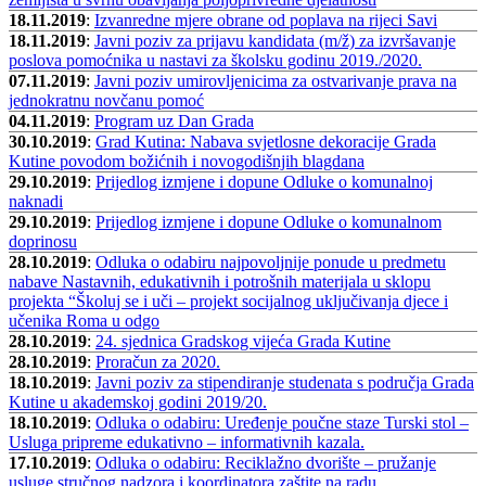
18.11.2019
:
Izvanredne mjere obrane od poplava na rijeci Savi
18.11.2019
:
Javni poziv za prijavu kandidata (m/ž) za izvršavanje
poslova pomoćnika u nastavi za školsku godinu 2019./2020.
07.11.2019
:
Javni poziv umirovljenicima za ostvarivanje prava na
jednokratnu novčanu pomoć
04.11.2019
:
Program uz Dan Grada
30.10.2019
:
Grad Kutina: Nabava svjetlosne dekoracije Grada
Kutine povodom božićnih i novogodišnjih blagdana
29.10.2019
:
Prijedlog izmjene i dopune Odluke o komunalnoj
naknadi
29.10.2019
:
Prijedlog izmjene i dopune Odluke o komunalnom
doprinosu
28.10.2019
:
Odluka o odabiru najpovoljnije ponude u predmetu
nabave Nastavnih, edukativnih i potrošnih materijala u sklopu
projekta “Školuj se i uči – projekt socijalnog uključivanja djece i
učenika Roma u odgo
28.10.2019
:
24. sjednica Gradskog vijeća Grada Kutine
28.10.2019
:
Proračun za 2020.
18.10.2019
:
Javni poziv za stipendiranje studenata s područja Grada
Kutine u akademskoj godini 2019/20.
18.10.2019
:
Odluka o odabiru: Uređenje poučne staze Turski stol –
Usluga pripreme edukativno – informativnih kazala.
17.10.2019
:
Odluka o odabiru: Reciklažno dvorište – pružanje
usluge stručnog nadzora i koordinatora zaštite na radu