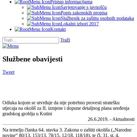
Pristup informacijama
Savjetovanje s javnošću
Popis zakonskih propisa
Službenik za zaštitu osobnih podataka
Lokalni izbori 2017
Kontakt
Traži
Službene obavijesti
Tweet
Odluka kojom se utvrđuje da nije potrebno provesti stratešku
utjecaja na okoliš za II. izmjene i dopune detaljnog plana uređenja
gradskog groblja u Kutini
26.6.2019. - Aktualnosti
Na temelju članka 64. stavka 3. Zakona o zaštiti okoliša („Narodne
novine“ 80/13, 153/13, 78/15, 12/18, 118/18), te čl. 31. st. 4.