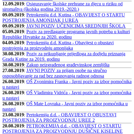
12.09.2019
:
Osiguravanje školske prehrane za djecu u riziku od
siromaštva (školska godina 2019.-2020.)
09.09.2019
:
Petrokemija d.d. Kutina - OBAVIJEST O STARTU
POSTROJENJA AMONIJAK I UREA
09.09.2019
:
JAVNI POZIV UČENICIMA SREDNJIH ŠKOLA
05.09.2019
:
Poziv za predlaganje programa javnih potreba u kulturi
Republike Hrvatske za 2020. godinu
04.09.2019
:
Petrokemija d.d. Kutina - Obavijest o obustavi
postrojenja za proizvodnju amonijaka
30.08.2019
:
Poziv za prikupljanje prijedloga za dodjelu priznanja
Grada Kutine za 2019. godinu
30.08.2019
:
Zakup neizgrađenog građevinskog zemljišta
27.08.2019
:
JAVNI POZIV za prijam osobe na stručno
osposobljavanje za rad bez zasnovanja radnog odnosa
26.08.2019
:
OŠ Zvonimira Franka - Javni poziv za izbor pomoćnika
u nastavi
26.08.2019
:
OŠ Vladimira Vidrića - Javni poziv za izbor pomoćnika
u nastavi
26.08.2019
:
OŠ Mate Lovraka - Javni poziv za izbor pomoćnika u
nastavi
23.08.2019
:
Pertokemija d.d. - OBAVIJEST O OBUSTAVI
POSTROJENJA ZA PROIZVODNJU UREE 2
20.08.2019
:
PETROKEMIJA d.d. - OBAVIJEST O STARTU
POSTROJENJA ZA PROIZVODNJU DUŠIČNE KISELINE