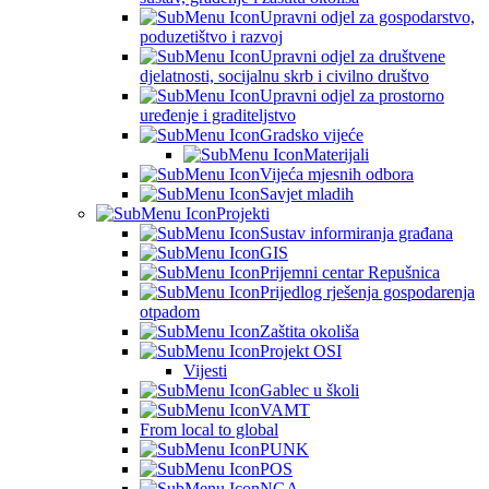
Upravni odjel za gospodarstvo,
poduzetištvo i razvoj
Upravni odjel za društvene
djelatnosti, socijalnu skrb i civilno društvo
Upravni odjel za prostorno
uređenje i graditeljstvo
Gradsko vijeće
Materijali
Vijeća mjesnih odbora
Savjet mladih
Projekti
Sustav informiranja građana
GIS
Prijemni centar Repušnica
Prijedlog rješenja gospodarenja
otpadom
Zaštita okoliša
Projekt OSI
Vijesti
Gablec u školi
VAMT
From local to global
PUNK
POS
NGA