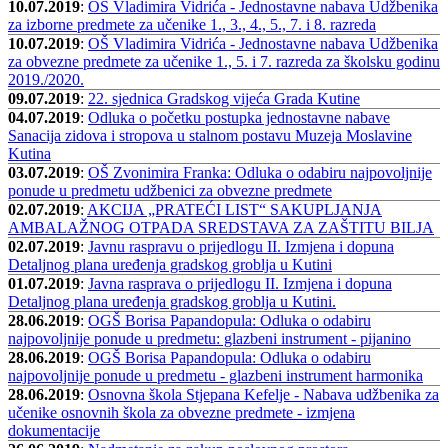
10.07.2019
:
OS Vladimira Vidrića - Jednostavne nabava Udžbenika
za izborne predmete za učenike 1., 3., 4., 5., 7. i 8. razreda
10.07.2019
:
OŠ Vladimira Vidrića - Jednostavne nabava Udžbenika
za obvezne predmete za učenike 1., 5. i 7. razreda za školsku godinu
2019./2020.
09.07.2019
:
22. sjednica Gradskog vijeća Grada Kutine
04.07.2019
:
Odluka o početku postupka jednostavne nabave
Sanacija zidova i stropova u stalnom postavu Muzeja Moslavine
Kutina
03.07.2019
:
OŠ Zvonimira Franka: Odluka o odabiru najpovoljnije
ponude u predmetu udžbenici za obvezne predmete
02.07.2019
:
AKCIJA „PRATEĆI LIST“ SAKUPLJANJA
AMBALAŽNOG OTPADA SREDSTAVA ZA ZAŠTITU BILJA
02.07.2019
:
Javnu raspravu o prijedlogu II. Izmjena i dopuna
Detaljnog plana uređenja gradskog groblja u Kutini
01.07.2019
:
Javna rasprava o prijedlogu II. Izmjena i dopuna
Detaljnog plana uređenja gradskog groblja u Kutini.
28.06.2019
:
OGŠ Borisa Papandopula: Odluka o odabiru
najpovoljnije ponude u predmetu: glazbeni instrument - pijanino
28.06.2019
:
OGŠ Borisa Papandopula: Odluka o odabiru
najpovoljnije ponude u predmetu - glazbeni instrument harmonika
28.06.2019
:
Osnovna škola Stjepana Kefelje - Nabava udžbenika za
učenike osnovnih škola za obvezne predmete - izmjena
dokumentacije