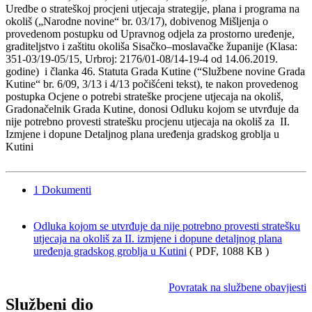
Uredbe o strateškoj procjeni utjecaja strategije, plana i programa na
okoliš („Narodne novine“ br. 03/17), dobivenog Mišljenja o
provedenom postupku od Upravnog odjela za prostorno uređenje,
graditeljstvo i zaštitu okoliša Sisačko–moslavačke županije (Klasa:
351-03/19-05/15, Urbroj: 2176/01-08/14-19-4 od 14.06.2019.
godine) i članka 46. Statuta Grada Kutine (“Službene novine Grada
Kutine“ br. 6/09, 3/13 i 4/13 počišćeni tekst), te nakon provedenog
postupka Ocjene o potrebi strateške procjene utjecaja na okoliš,
Gradonačelnik Grada Kutine, donosi Odluku kojom se utvrđuje da
nije potrebno provesti stratešku procjenu utjecaja na okoliš za II.
Izmjene i dopune Detaljnog plana uređenja gradskog groblja u
Kutini
1
Dokumenti
Odluka kojom se utvrđuje da nije potrebno provesti stratešku
utjecaja na okoliš za II. izmjene i dopune detaljnog plana
uređenja gradskog groblja u Kutini
( PDF, 1088 KB )
Povratak na službene obavjiesti
Službeni dio