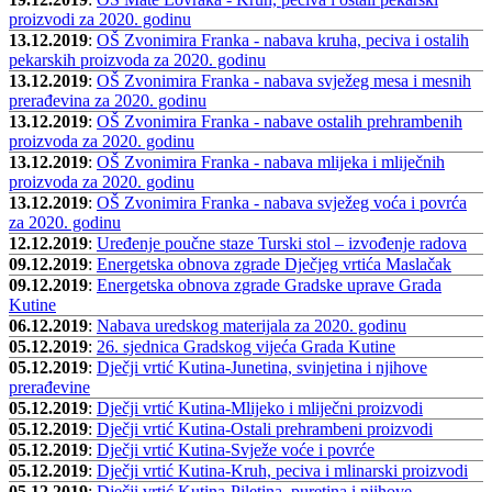
proizvodi za 2020. godinu
13.12.2019
:
OŠ Zvonimira Franka - nabava kruha, peciva i ostalih
pekarskih proizvoda za 2020. godinu
13.12.2019
:
OŠ Zvonimira Franka - nabava svježeg mesa i mesnih
prerađevina za 2020. godinu
13.12.2019
:
OŠ Zvonimira Franka - nabave ostalih prehrambenih
proizvoda za 2020. godinu
13.12.2019
:
OŠ Zvonimira Franka - nabava mlijeka i mliječnih
proizvoda za 2020. godinu
13.12.2019
:
OŠ Zvonimira Franka - nabava svježeg voća i povrća
za 2020. godinu
12.12.2019
:
Uređenje poučne staze Turski stol – izvođenje radova
09.12.2019
:
Energetska obnova zgrade Dječjeg vrtića Maslačak
09.12.2019
:
Energetska obnova zgrade Gradske uprave Grada
Kutine
06.12.2019
:
Nabava uredskog materijala za 2020. godinu
05.12.2019
:
26. sjednica Gradskog vijeća Grada Kutine
05.12.2019
:
Dječji vrtić Kutina-Junetina, svinjetina i njihove
prerađevine
05.12.2019
:
Dječji vrtić Kutina-Mlijeko i mliječni proizvodi
05.12.2019
:
Dječji vrtić Kutina-Ostali prehrambeni proizvodi
05.12.2019
:
Dječji vrtić Kutina-Svježe voće i povrće
05.12.2019
:
Dječji vrtić Kutina-Kruh, peciva i mlinarski proizvodi
05.12.2019
:
Dječji vrtić Kutina-Piletina, puretina i njihove