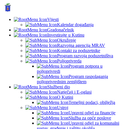
GRAD KUTINA, Hrvatska
© Grad Kutina
Vijesti
Kalendar događanja
Gradonačelnik
Investirajte u Kutinu
Okruženje
Razvojna agencija MRAV
Kontakt za poduzetnike
Program razvoja poduzetništva
Poljoprivreda
Program potpora u
poljoprivredi
Program raspolaganja
poljoprivrednim zemljištem
Službeni dio
Natječaji i E-oglasi
O Kutini
Temeljni podaci, obilježja
Ustroj
Upravni odjel za financije
Služba za opće poslove
Upravni odjel za komunalni
sustav, građenje i zaštitu okoliša