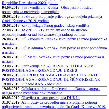
Republike Hrvatske za 2020. godinu
04.09.2019
:
Petrokemija d.d. Kutina - Obavijest o obustavi
postrojenja za proizvodnju amonijaka
30.08.2019
:
Poziv za prikupljanje prijedloga za dodjelu priznanja
Grada Kutine za 2019. godinu
30.08.2019
:
Zakup neizgrađenog građevinskog zemljišta
27.08.2019
:
JAVNI POZIV za prijam osobe na stručno
osposobljavanje za rad bez zasnovanja radnog odnosa
26.08.2019
:
OŠ Zvonimira Franka - Javni poziv za izbor pomoćnika
u nastavi
26.08.2019
:
OŠ Vladimira Vidrića - Javni poziv za izbor pomoćnika
u nastavi
26.08.2019
:
OŠ Mate Lovraka - Javni poziv za izbor pomoćnika u
nastavi
23.08.2019
:
Pertokemija d.d. - OBAVIJEST O OBUSTAVI
POSTROJENJA ZA PROIZVODNJU UREE 2
20.08.2019
:
PETROKEMIJA d.d. - OBAVIJEST O STARTU
POSTROJENJA ZA PROIZVODNJU DUŠIČNE KISELINE
19.08.2019
:
Plinacro d.o.o. - obavijest
19.08.2019
:
Odluka o odabiru - Društveni dom Banova jaruga .
usluga izrade izvedbene dokumentacije
09.08.2019
:
Obavijest o startu postrojenja DUKI 1
31.07.2019
:
Javni poziv za provedbu mjera Programa potpora
poljoprivredi i ruralnom razvoju na području Grada Kutine za 2019.