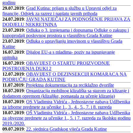
godinu
29.07.2019
:
Grad Kutina: prijam u službu u Upravni odjel za
financije, Odsjek za razrez i naplatu javnih prihoda
24.07.2019
:
JAVNI NATJEČAJ ZA PODNOŠENJE PRIJAVA ZA
DODJELU NEKRETNINA
23.07.2019
:
Odluka o 3. izmjenama i dopunama Odluke o zakupu i
kupoprodaji poslovnog prostora u vlasništvu Grada Kutine
23.07.2019
:
Odluka o upravljanju imovinom u vlasništvu Grada
Kutine
16.07.2019
:
Dijalog EU-a s mladima- poziv na ispunjavanje
upitnika
16.07.2019
:
OBAVIJEST O STARTU PROIZVODNJE
POSTROJENJA DUKI 2
12.07.2019
:
OBAVIJEST O DEZINSEKCIJI KOMARACA NA
PODRUČJU GRADA KUTINE
11.07.2019
:
Projektna dokumentacija za reciklažno dvorište
10.07.2019
:
Organizacija mobilnog klizališta sa stazom za klizanje i
dodatnom opremom (klizaljke, pomagala za učenje klizanja)
10.07.2019
:
OS Vladimira Vidrića - Jednostavne nabava Udžbenika
za izborne predmete za učenike 1., 3., 4., 5., 7. i 8. razreda
10.07.2019
:
OŠ Vladimira Vidrića - Jednostavne nabava Udžbenika
za obvezne predmete za učenike 1., 5. i 7. razreda za školsku godinu
2019./2020.
09.07.2019
:
22. sjednica Gradskog vijeća Grada Kutine