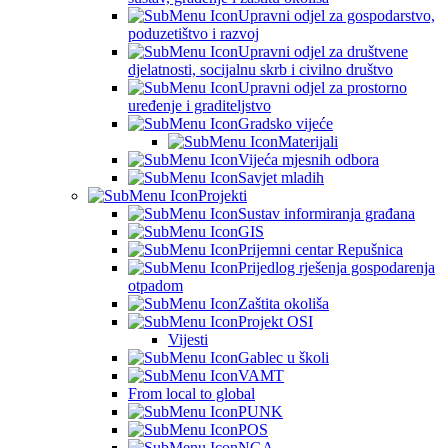
Upravni odjel za gospodarstvo,
poduzetištvo i razvoj
Upravni odjel za društvene
djelatnosti, socijalnu skrb i civilno društvo
Upravni odjel za prostorno
uređenje i graditeljstvo
Gradsko vijeće
Materijali
Vijeća mjesnih odbora
Savjet mladih
Projekti
Sustav informiranja građana
GIS
Prijemni centar Repušnica
Prijedlog rješenja gospodarenja
otpadom
Zaštita okoliša
Projekt OSI
Vijesti
Gablec u školi
VAMT
From local to global
PUNK
POS
NGA