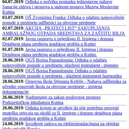
04.07.2019
:
Odluka o početku postupka jednostavne nabave
Sanacija zidova i stropova u stalnom postavu Muzeja Moslavine
Kutina
03.07.2019
:
OŠ Zvonimira Franka: Odluka o odabiru najpovoljnije
ponude u predmetu udžbenici za obvezne predmete
02.07.2019
:
AKCIJA „PRATEĆI LIST“ SAKUPLJANJA
AMBALAŽNOG OTPADA SREDSTAVA ZA ZAŠTITU BILJA
02.07.2019
:
Javnu raspravu o prijedlogu II. Izmjena i dopuna
Detaljnog plana uređenja gradskog groblja u Kutini
01.07.2019
:
Javna rasprava o prijedlogu II. Izmjena i dopuna
Detaljnog plana uređenja gradskog groblja u Kutini.
28.06.2019
:
OGŠ Borisa Papandopula: Odluka o odabiru
najpovoljnije ponude u predmetu: glazbeni instrument - pijanino
28.06.2019
:
OGŠ Borisa Papandopula: Odluka o odabiru
najpovoljnije ponude u predmetu - glazbeni instrument harmonika
28.06.2019
:
Osnovna škola Stjepana Kefelje - Nabava udžbenika za
učenike osnovnih škola za obvezne predmete - izmjena
dokumentacije
26.06.2019
:
Nadmetanje za zakup poslovnog prostora
Poduzetničkog inkubatora Kutina
26.06.2019
:
Odluka kojom se utvrđuje da nije potrebno provesti
stratešku utjecaja na okoliš za II. izmjene i dopune detaljnog plana
uređenja gradskog groblja u Kutini
24.06.2019
:
Izvođenje radova na elektroinstalacijama na objektu
kluba mladih Baraka