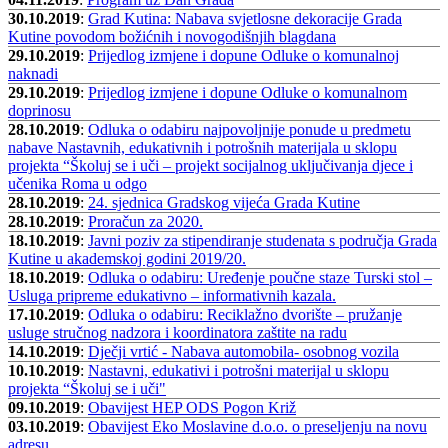
30.10.2019
:
Grad Kutina: Nabava svjetlosne dekoracije Grada
Kutine povodom božićnih i novogodišnjih blagdana
29.10.2019
:
Prijedlog izmjene i dopune Odluke o komunalnoj
naknadi
29.10.2019
:
Prijedlog izmjene i dopune Odluke o komunalnom
doprinosu
28.10.2019
:
Odluka o odabiru najpovoljnije ponude u predmetu
nabave Nastavnih, edukativnih i potrošnih materijala u sklopu
projekta “Školuj se i uči – projekt socijalnog uključivanja djece i
učenika Roma u odgo
28.10.2019
:
24. sjednica Gradskog vijeća Grada Kutine
28.10.2019
:
Proračun za 2020.
18.10.2019
:
Javni poziv za stipendiranje studenata s područja Grada
Kutine u akademskoj godini 2019/20.
18.10.2019
:
Odluka o odabiru: Uređenje poučne staze Turski stol –
Usluga pripreme edukativno – informativnih kazala.
17.10.2019
:
Odluka o odabiru: Reciklažno dvorište – pružanje
usluge stručnog nadzora i koordinatora zaštite na radu
14.10.2019
:
Dječji vrtić - Nabava automobila- osobnog vozila
10.10.2019
:
Nastavni, edukativi i potrošni materijal u sklopu
projekta “Školuj se i uči"
09.10.2019
:
Obavijest HEP ODS Pogon Križ
03.10.2019
:
Obavijest Eko Moslavine d.o.o. o preseljenju na novu
adresu