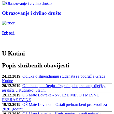
Obrazovanje i civilno društo
Izbori
U Kutini
Popis službenih obavijesti
24.12.2019
:
Odluka o stipendiranju studenata sa područja Grada
Kutine
20.12.2019
:
Odluka o poništenju - Izgradnja i opremanje dječjeg
igrališta u Kutinskoj Slatini.
19.12.2019
:
OŠ Mate Lovraka - SVJEŽE MESO I MESNE
PRERAĐEVINE
19.12.2019
:
OŠ Mate Lovraka – Ostali prehrambeni proizvodi za
2020. godinu
19.12.2019
:
OŠ Mate Lovraka - Kruh, peciva i ostali pekarski