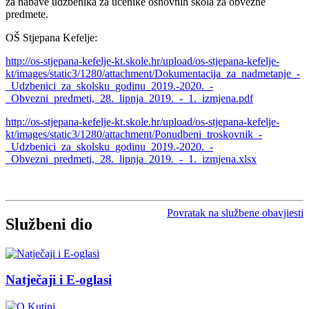
za nabave udžbenika za učenike osnovnih škola za obvezne
predmete.
OŠ Stjepana Kefelje:
http://os-stjepana-kefelje-kt.skole.hr/upload/os-stjepana-kefelje-
kt/images/static3/1280/attachment/Dokumentacija_za_nadmetanje_-
_Udzbenici_za_skolsku_godinu_2019.-2020._-
_Obvezni_predmeti,_28._lipnja_2019._-_1._izmjena.pdf
http://os-stjepana-kefelje-kt.skole.hr/upload/os-stjepana-kefelje-
kt/images/static3/1280/attachment/Ponudbeni_troskovnik_-
_Udzbenici_za_skolsku_godinu_2019.-2020._-
_Obvezni_predmeti,_28._lipnja_2019._-_1._izmjena.xlsx
Povratak na službene obavjiesti
Službeni dio
Natječaji i E-oglasi