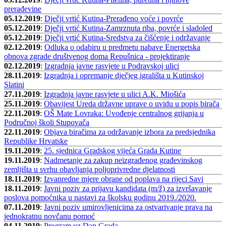
prerađevine
05.12.2019
:
Dječji vrtić Kutina-Prerađeno voće i povrće
05.12.2019
:
Dječji vrtić Kutina-Zamrznuta riba, povrće i sladoled
05.12.2019
:
Dječji vrtić Kutina-Sredstva za čišćenje i održavanje
02.12.2019
:
Odluka o odabiru u predmetu nabave Energetska
obnova zgrade društvenog doma Repušnica - projektiranje
02.12.2019
:
Izgradnja javne rasvjete u Podravskoj ulici
28.11.2019
:
Izgradnja i opremanje dječjeg igrališta u Kutinskoj
Slatini
27.11.2019
:
Izgradnja javne rasvjete u ulici A.K. Miošića
25.11.2019
:
Obavijest Ureda državne uprave o uvidu u popis birača
22.11.2019
:
OŠ Mate Lovraka: Uvođenje centralnog grijanja u
Područnoj školi Stupovača
22.11.2019
:
Objava biračima za održavanje izbora za predsjednika
Republike Hrvatske
19.11.2019
:
25. sjednica Gradskog vijeća Grada Kutine
19.11.2019
:
Nadmetanje za zakup neizgrađenog građevinskog
zemljišta u svrhu obavljanja poljoprivredne djelatnosti
18.11.2019
:
Izvanredne mjere obrane od poplava na rijeci Savi
18.11.2019
:
Javni poziv za prijavu kandidata (m/ž) za izvršavanje
poslova pomoćnika u nastavi za školsku godinu 2019./2020.
07.11.2019
:
Javni poziv umirovljenicima za ostvarivanje prava na
jednokratnu novčanu pomoć
04.11.2019
:
Program uz Dan Grada