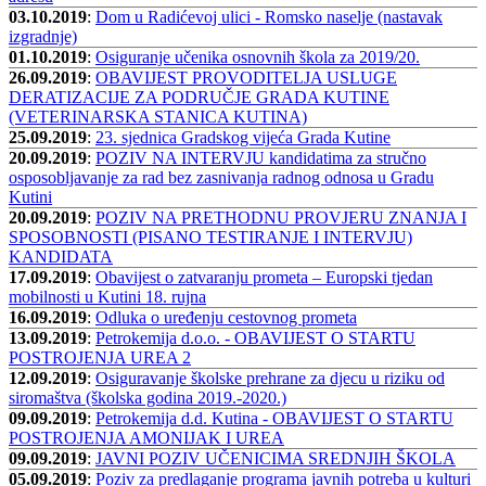
03.10.2019
:
Dom u Radićevoj ulici - Romsko naselje (nastavak
izgradnje)
01.10.2019
:
Osiguranje učenika osnovnih škola za 2019/20.
26.09.2019
:
OBAVIJEST PROVODITELJA USLUGE
DERATIZACIJE ZA PODRUČJE GRADA KUTINE
(VETERINARSKA STANICA KUTINA)
25.09.2019
:
23. sjednica Gradskog vijeća Grada Kutine
20.09.2019
:
POZIV NA INTERVJU kandidatima za stručno
osposobljavanje za rad bez zasnivanja radnog odnosa u Gradu
Kutini
20.09.2019
:
POZIV NA PRETHODNU PROVJERU ZNANJA I
SPOSOBNOSTI (PISANO TESTIRANJE I INTERVJU)
KANDIDATA
17.09.2019
:
Obavijest o zatvaranju prometa – Europski tjedan
mobilnosti u Kutini 18. rujna
16.09.2019
:
Odluka o uređenju cestovnog prometa
13.09.2019
:
Petrokemija d.o.o. - OBAVIJEST O STARTU
POSTROJENJA UREA 2
12.09.2019
:
Osiguravanje školske prehrane za djecu u riziku od
siromaštva (školska godina 2019.-2020.)
09.09.2019
:
Petrokemija d.d. Kutina - OBAVIJEST O STARTU
POSTROJENJA AMONIJAK I UREA
09.09.2019
:
JAVNI POZIV UČENICIMA SREDNJIH ŠKOLA
05.09.2019
:
Poziv za predlaganje programa javnih potreba u kulturi