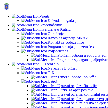
GRAD KUTINA, Hrvatska
Vijesti
Kalendar događanja
Gradonačelnik
Investirajte u Kutinu
Okruženje
Razvojna agencija MRAV
Kontakt za poduzetnike
Program razvoja poduzetništva
Poljoprivreda
Program potpora u poljoprivredi
Program raspolaganja poljoprivr
Službeni dio
Natječaji i E-oglasi
O Kutini
Temeljni podaci, obilježja
Ustroj
Upravni odjel za financije
Služba za opće poslove
Upravni odjel za komunalni sustav
Upravni odjel za gospodarstvo, p
Upravni odjel za društvene djelatn
Upravni odjel za prostorno uređen