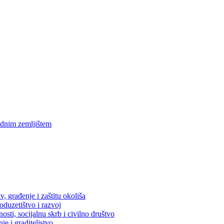
ednim zemljištem
, građenje i zaštitu okoliša
oduzetištvo i razvoj
osti, socijalnu skrb i civilno društvo
je i graditeljstvo