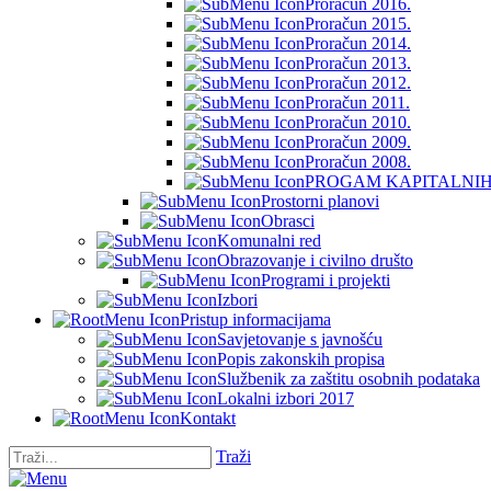
Proračun 2016.
Proračun 2015.
Proračun 2014.
Proračun 2013.
Proračun 2012.
Proračun 2011.
Proračun 2010.
Proračun 2009.
Proračun 2008.
PROGAM KAPITALNIH 
Prostorni planovi
Obrasci
Komunalni red
Obrazovanje i civilno društo
Programi i projekti
Izbori
Pristup informacijama
Savjetovanje s javnošću
Popis zakonskih propisa
Službenik za zaštitu osobnih podataka
Lokalni izbori 2017
Kontakt
Traži