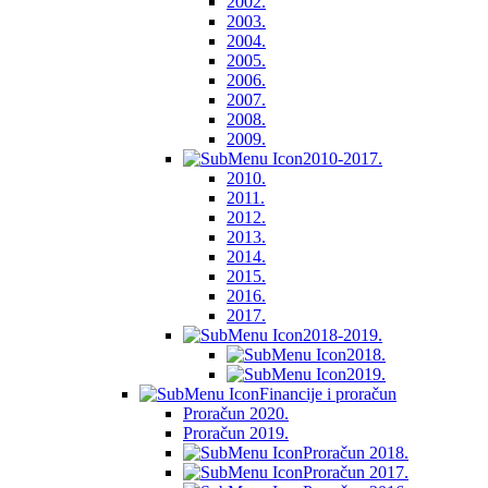
2002.
2003.
2004.
2005.
2006.
2007.
2008.
2009.
2010-2017.
2010.
2011.
2012.
2013.
2014.
2015.
2016.
2017.
2018-2019.
2018.
2019.
Financije i proračun
Proračun 2020.
Proračun 2019.
Proračun 2018.
Proračun 2017.