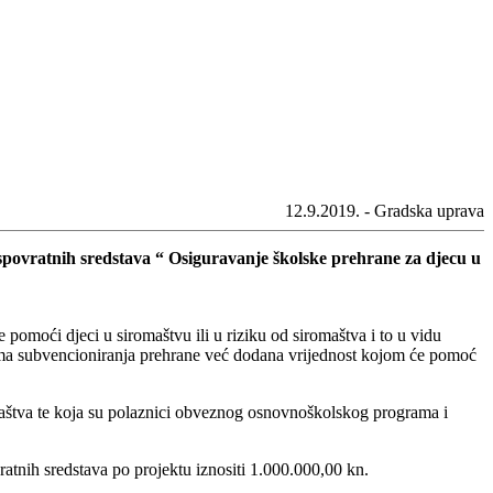
12.9.2019. - Gradska uprava
bespovratnih sredstava “ Osiguravanje školske prehrane za djecu u
 pomoći djeci u siromaštvu ili u riziku od siromaštva i to u vidu
ama subvencioniranja prehrane već dodana vrijednost kojom će pomoć
omaštva te koja su polaznici obveznog osnovnoškolskog programa i
ratnih sredstava po projektu iznositi 1.000.000,00 kn.