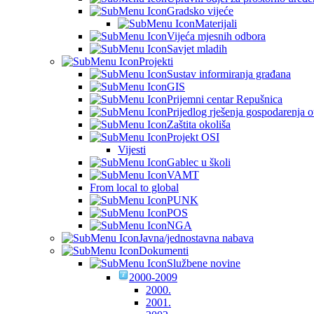
Gradsko vijeće
Materijali
Vijeća mjesnih odbora
Savjet mladih
Projekti
Sustav informiranja građana
GIS
Prijemni centar Repušnica
Prijedlog rješenja gospodarenja
Zaštita okoliša
Projekt OSI
Vijesti
Gablec u školi
VAMT
From local to global
PUNK
POS
NGA
Javna/jednostavna nabava
Dokumenti
Službene novine
2000-2009
2000.
2001.