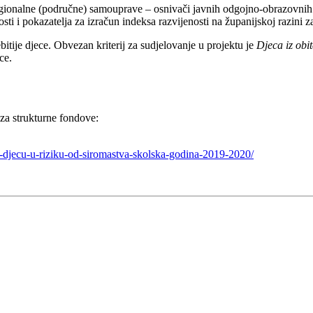
li regionalne (područne) samouprave – osnivači javnih odgojno-obrazovni
ti i pokazatelja za izračun indeksa razvijenosti na županijskoj razini 
bitije djece. Obvezan kriterij za sudjelovanje u projektu je
Djeca iz obit
ce.
 za strukturne fondove:
za-djecu-u-riziku-od-siromastva-skolska-godina-2019-2020/