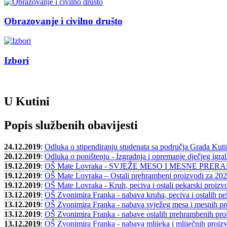
Obrazovanje i civilno društo
Izbori
U Kutini
Popis službenih obavijesti
24.12.2019
:
Odluka o stipendiranju studenata sa područja Grada Kuti
20.12.2019
:
Odluka o poništenju - Izgradnja i opremanje dječjeg igrali
19.12.2019
:
OŠ Mate Lovraka - SVJEŽE MESO I MESNE PRER
19.12.2019
:
OŠ Mate Lovraka – Ostali prehrambeni proizvodi za 202
19.12.2019
:
OŠ Mate Lovraka - Kruh, peciva i ostali pekarski proizv
13.12.2019
:
OŠ Zvonimira Franka - nabava kruha, peciva i ostalih p
13.12.2019
:
OŠ Zvonimira Franka - nabava svježeg mesa i mesnih pr
13.12.2019
:
OŠ Zvonimira Franka - nabave ostalih prehrambenih pro
13.12.2019
:
OŠ Zvonimira Franka - nabava mlijeka i mliječnih proiz