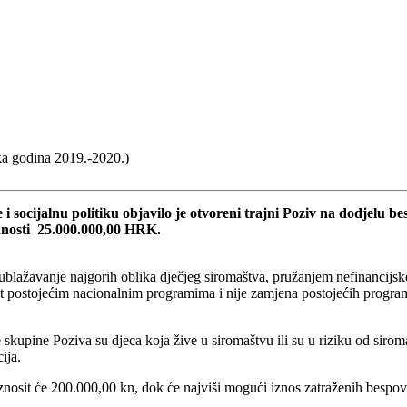
ka godina 2019.-2020.)
 i socijalnu politiku objavilo je otvoreni trajni Poziv na dodjelu 
ednosti 25.000.000,00 HRK.
ublažavanje najgorih oblika dječjeg siromaštva, pružanjem nefinancijske
ost postojećim nacionalnim programima i nije zamjena postojećih progr
skupine Poziva su djeca koja žive u siromaštvu ili su u riziku od sir
ija.
znosit će 200.000,00 kn, dok će najviši mogući iznos zatraženih bespov