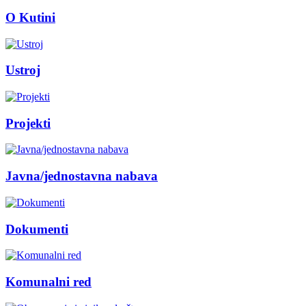
O Kutini
Ustroj
Projekti
Javna/jednostavna nabava
Dokumenti
Komunalni red