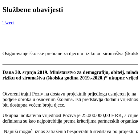
Službene obavijesti
Tweet
Osiguravanje školske prehrane za djecu u riziku od siromaštva (škols
Dana 30. srpnja 2019. Ministarstvo za demografiju, obitelj, mlade
riziku od siromaštva (školska godina 2019.-2020.)” ukupne vrij
Otvoreni trajni Poziv na dostavu projektnih prijedloga usmjeren je na 
podjele obroka u osnovnim školama. Isti predstavlja dodanu vrijedn
biti dostupna većem broju djece.
Ukupna indikativna vrijednost Poziva je 25.000.000,00 HRK, a ciljne 
definirana su kao najpotrebitija prema kriterijima partnerskih organizac
Najniži mogući iznos zatraženih bespovratnih sredstava po projektu i