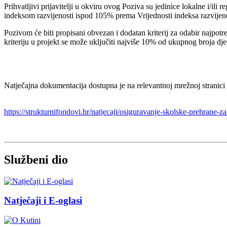
Prihvatljivi prijavitelji u okviru ovog Poziva su jedinice lokalne i/i
indeksom razvijenosti ispod 105% prema Vrijednosti indeksa razvijenos
Pozivom će biti propisani obvezan i dodatan kriterij za odabir najpotre
kriteriju u projekt se može uključiti najviše 10% od ukupnog broja dje
Natječajna dokumentacija dostupna je na relevantnoj mrežnoj stranici
https://strukturnifondovi.hr/natjecaji/osiguravanje-skolske-prehrane-
Službeni dio
Natječaji i E-oglasi