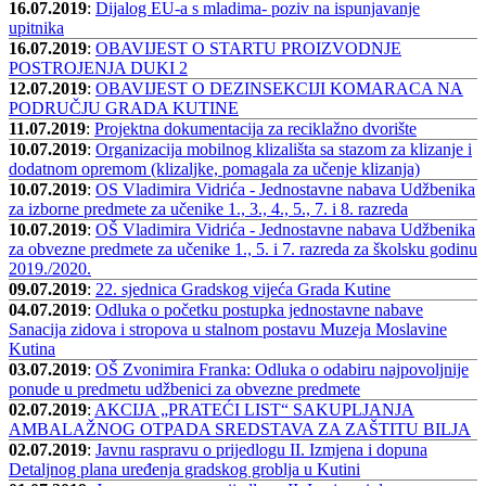
16.07.2019
:
Dijalog EU-a s mladima- poziv na ispunjavanje
upitnika
16.07.2019
:
OBAVIJEST O STARTU PROIZVODNJE
POSTROJENJA DUKI 2
12.07.2019
:
OBAVIJEST O DEZINSEKCIJI KOMARACA NA
PODRUČJU GRADA KUTINE
11.07.2019
:
Projektna dokumentacija za reciklažno dvorište
10.07.2019
:
Organizacija mobilnog klizališta sa stazom za klizanje i
dodatnom opremom (klizaljke, pomagala za učenje klizanja)
10.07.2019
:
OS Vladimira Vidrića - Jednostavne nabava Udžbenika
za izborne predmete za učenike 1., 3., 4., 5., 7. i 8. razreda
10.07.2019
:
OŠ Vladimira Vidrića - Jednostavne nabava Udžbenika
za obvezne predmete za učenike 1., 5. i 7. razreda za školsku godinu
2019./2020.
09.07.2019
:
22. sjednica Gradskog vijeća Grada Kutine
04.07.2019
:
Odluka o početku postupka jednostavne nabave
Sanacija zidova i stropova u stalnom postavu Muzeja Moslavine
Kutina
03.07.2019
:
OŠ Zvonimira Franka: Odluka o odabiru najpovoljnije
ponude u predmetu udžbenici za obvezne predmete
02.07.2019
:
AKCIJA „PRATEĆI LIST“ SAKUPLJANJA
AMBALAŽNOG OTPADA SREDSTAVA ZA ZAŠTITU BILJA
02.07.2019
:
Javnu raspravu o prijedlogu II. Izmjena i dopuna
Detaljnog plana uređenja gradskog groblja u Kutini