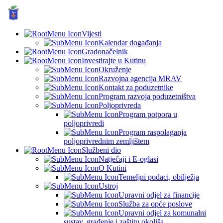
GRAD KUTINA, Hrvatska
© Grad Kutina
Vijesti
Kalendar događanja
Gradonačelnik
Investirajte u Kutinu
Okruženje
Razvojna agencija MRAV
Kontakt za poduzetnike
Program razvoja poduzetništva
Poljoprivreda
Program potpora u
poljoprivredi
Program raspolaganja
poljoprivrednim zemljištem
Službeni dio
Natječaji i E-oglasi
O Kutini
Temeljni podaci, obilježja
Ustroj
Upravni odjel za financije
Služba za opće poslove
Upravni odjel za komunalni
sustav, građenje i zaštitu okoliša