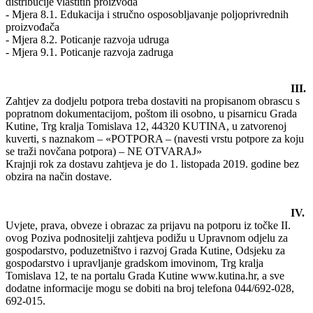
distribucije vlastitih proizvoda
- Mjera 8.1. Edukacija i stručno osposobljavanje poljoprivrednih
proizvođača
- Mjera 8.2. Poticanje razvoja udruga
- Mjera 9.1. Poticanje razvoja zadruga
III.
Zahtjev za dodjelu potpora treba dostaviti na propisanom obrascu s
popratnom dokumentacijom, poštom ili osobno, u pisarnicu Grada
Kutine, Trg kralja Tomislava 12, 44320 KUTINA, u zatvorenoj
kuverti, s naznakom – «POTPORA – (navesti vrstu potpore za koju
se traži novčana potpora) – NE OTVARAJ»
Krajnji rok za dostavu zahtjeva je do 1. listopada 2019. godine bez
obzira na način dostave.
IV.
Uvjete, prava, obveze i obrazac za prijavu na potporu iz točke II.
ovog Poziva podnositelji zahtjeva podižu u Upravnom odjelu za
gospodarstvo, poduzetništvo i razvoj Grada Kutine, Odsjeku za
gospodarstvo i upravljanje gradskom imovinom, Trg kralja
Tomislava 12, te na portalu Grada Kutine www.kutina.hr, a sve
dodatne informacije mogu se dobiti na broj telefona 044/692-028,
692-015.