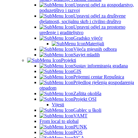
Upravni odjel za gospodarstvo,
poduzetištvo i razvoj
Upravni odjel za društvene
djelatnosti, socijalnu skrb i civilno društvo
Upravni odjel za prostorno
uređenje i graditeljstvo
Gradsko vijeće
Materijali
Vijeća mjesnih odbora
Savjet mladih
Projekti
Sustav informiranja građana
GIS
Prijemni centar Repušnica
Prijedlog rješenja gospodarenja
otpadom
Zaštita okoliša
Projekt OSI
Vijesti
Gablec u školi
VAMT
From local to global
PUNK
POS
NGA