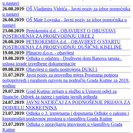
u nastavi
26.08.2019
:
OŠ Vladimira Vidrića - Javni poziv za izbor pomoćnika
u nastavi
26.08.2019
:
OŠ Mate Lovraka - Javni poziv za izbor pomoćnika u
nastavi
23.08.2019
:
Pertokemija d.d. - OBAVIJEST O OBUSTAVI
POSTROJENJA ZA PROIZVODNJU UREE 2
20.08.2019
:
PETROKEMIJA d.d. - OBAVIJEST O STARTU
POSTROJENJA ZA PROIZVODNJU DUŠIČNE KISELINE
19.08.2019
:
Plinacro d.o.o. - obavijest
19.08.2019
:
Odluka o odabiru - Društveni dom Banova jaruga .
usluga izrade izvedbene dokumentacije
09.08.2019
:
Obavijest o startu postrojenja DUKI 1
31.07.2019
:
Javni poziv za provedbu mjera Programa potpora
poljoprivredi i ruralnom razvoju na području Grada Kutine za 2019.
godinu
29.07.2019
:
Grad Kutina: prijam u službu u Upravni odjel za
financije, Odsjek za razrez i naplatu javnih prihoda
24.07.2019
:
JAVNI NATJEČAJ ZA PODNOŠENJE PRIJAVA ZA
DODJELU NEKRETNINA
23.07.2019
:
Odluka o 3. izmjenama i dopunama Odluke o zakupu i
kupoprodaji poslovnog prostora u vlasništvu Grada Kutine
23.07.2019
:
Odluka o upravljanju imovinom u vlasništvu Grada
Kutine