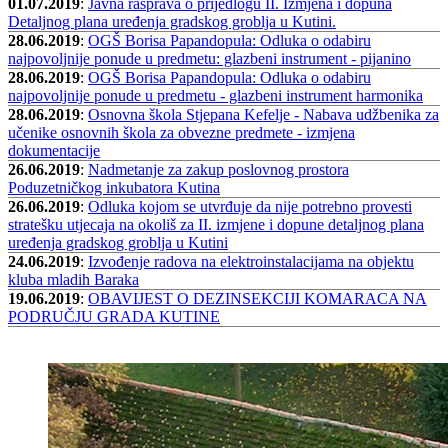
01.07.2019
:
Javna rasprava o prijedlogu II. Izmjena i dopuna
Detaljnog plana uređenja gradskog groblja u Kutini.
28.06.2019
:
OGŠ Borisa Papandopula: Odluka o odabiru
najpovoljnije ponude u predmetu: glazbeni instrument - pijanino
28.06.2019
:
OGŠ Borisa Papandopula: Odluka o odabiru
najpovoljnije ponude u predmetu - glazbeni instrument harmonika
28.06.2019
:
Osnovna škola Stjepana Kefelje - Nabava udžbenika za
učenike osnovnih škola za obvezne predmete - izmjena
dokumentacije
26.06.2019
:
Nadmetanje za zakup poslovnog prostora
Poduzetničkog inkubatora Kutina
26.06.2019
:
Odluka kojom se utvrđuje da nije potrebno provesti
stratešku utjecaja na okoliš za II. izmjene i dopune detaljnog plana
uređenja gradskog groblja u Kutini
24.06.2019
:
Izvođenje radova na elektroinstalacijama na objektu
kluba mladih Baraka
19.06.2019
:
OBAVIJEST O DEZINSEKCIJI KOMARACA NA
PODRUČJU GRADA KUTINE