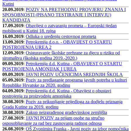
Kutini
20.09.2019
:
POZIV NA PRETHODNU PROVJERU ZNANJA I
SPOSOBNOSTI (PISANO TESTIRANJE I INTERVJU)
KANDIDATA
17.09.2019
:
Obavijest o zatvaranju prometa – Europski tjedan
mobilnosti u Kutini 18. rujna
16.09.2019
:
Odluka o uređenju cestovnog prometa
13.09.2019
:
Petrokemija d.o.o. - OBAVIJEST O STARTU
POSTROJENJA UREA 2
12.09.2019
:
Osiguravanje školske prehrane za djecu u riziku od
siromaštva (školska godina 2019.-2020.)
09.09.2019
:
Petrokemija d.d. Kutina - OBAVIJEST O STARTU
POSTROJENJA AMONIJAK I UREA
09.09.2019
:
JAVNI POZIV UČENICIMA SREDNJIH ŠKOLA
05.09.2019
:
Poziv za predlaganje programa javnih potreba u kulturi
Republike Hrvatske za 2020. godinu
04.09.2019
:
Petrokemija d.d. Kutina - Obavijest o obustavi
postrojenja za proizvodnju amonijaka
30.08.2019
:
Poziv za prikupljanje prijedloga za dodjelu priznanja
Grada Kutine za 2019. godinu
30.08.2019
:
Zakup neizgrađenog građevinskog zemljišta
27.08.2019
:
JAVNI POZIV za prijam osobe na stručno
osposobljavanje za rad bez zasnovanja radnog odnosa
26.08.2019
:
OŠ Zvonimira Franka - Javni poziv za izbor pomoćnika