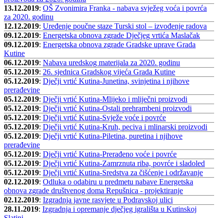
13.12.2019
:
OŠ Zvonimira Franka - nabava svježeg voća i povrća
za 2020. godinu
12.12.2019
:
Uređenje poučne staze Turski stol – izvođenje radova
09.12.2019
:
Energetska obnova zgrade Dječjeg vrtića Maslačak
09.12.2019
:
Energetska obnova zgrade Gradske uprave Grada
Kutine
06.12.2019
:
Nabava uredskog materijala za 2020. godinu
05.12.2019
:
26. sjednica Gradskog vijeća Grada Kutine
05.12.2019
:
Dječji vrtić Kutina-Junetina, svinjetina i njihove
prerađevine
05.12.2019
:
Dječji vrtić Kutina-Mlijeko i mliječni proizvodi
05.12.2019
:
Dječji vrtić Kutina-Ostali prehrambeni proizvodi
05.12.2019
:
Dječji vrtić Kutina-Svježe voće i povrće
05.12.2019
:
Dječji vrtić Kutina-Kruh, peciva i mlinarski proizvodi
05.12.2019
:
Dječji vrtić Kutina-Piletina, puretina i njihove
prerađevine
05.12.2019
:
Dječji vrtić Kutina-Prerađeno voće i povrće
05.12.2019
:
Dječji vrtić Kutina-Zamrznuta riba, povrće i sladoled
05.12.2019
:
Dječji vrtić Kutina-Sredstva za čišćenje i održavanje
02.12.2019
:
Odluka o odabiru u predmetu nabave Energetska
obnova zgrade društvenog doma Repušnica - projektiranje
02.12.2019
:
Izgradnja javne rasvjete u Podravskoj ulici
28.11.2019
:
Izgradnja i opremanje dječjeg igrališta u Kutinskoj
Slatini