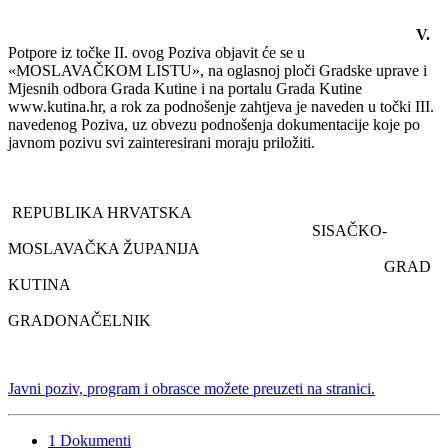
V.
Potpore iz točke II. ovog Poziva objavit će se u
«MOSLAVAČKOM LISTU», na oglasnoj ploči Gradske uprave i
Mjesnih odbora Grada Kutine i na portalu Grada Kutine
www.kutina.hr, a rok za podnošenje zahtjeva je naveden u točki III.
navedenog Poziva, uz obvezu podnošenja dokumentacije koje po
javnom pozivu svi zainteresirani moraju priložiti.
REPUBLIKA HRVATSKA
SISAČKO-
MOSLAVAČKA ŽUPANIJA
GRAD
KUTINA
GRADONAČELNIK
Javni poziv, program i obrasce možete preuzeti na stranici.
1
Dokumenti