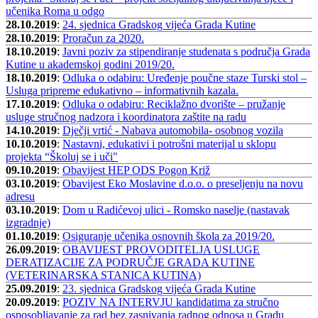
učenika Roma u odgo
28.10.2019
:
24. sjednica Gradskog vijeća Grada Kutine
28.10.2019
:
Proračun za 2020.
18.10.2019
:
Javni poziv za stipendiranje studenata s područja Grada
Kutine u akademskoj godini 2019/20.
18.10.2019
:
Odluka o odabiru: Uređenje poučne staze Turski stol –
Usluga pripreme edukativno – informativnih kazala.
17.10.2019
:
Odluka o odabiru: Reciklažno dvorište – pružanje
usluge stručnog nadzora i koordinatora zaštite na radu
14.10.2019
:
Dječji vrtić - Nabava automobila- osobnog vozila
10.10.2019
:
Nastavni, edukativi i potrošni materijal u sklopu
projekta “Školuj se i uči"
09.10.2019
:
Obavijest HEP ODS Pogon Križ
03.10.2019
:
Obavijest Eko Moslavine d.o.o. o preseljenju na novu
adresu
03.10.2019
:
Dom u Radićevoj ulici - Romsko naselje (nastavak
izgradnje)
01.10.2019
:
Osiguranje učenika osnovnih škola za 2019/20.
26.09.2019
:
OBAVIJEST PROVODITELJA USLUGE
DERATIZACIJE ZA PODRUČJE GRADA KUTINE
(VETERINARSKA STANICA KUTINA)
25.09.2019
:
23. sjednica Gradskog vijeća Grada Kutine
20.09.2019
:
POZIV NA INTERVJU kandidatima za stručno
osposobljavanje za rad bez zasnivanja radnog odnosa u Gradu