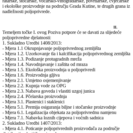
ratarske, stočarske, voćarsko-vinogradarske, povrtlarske, cvjećarske
i ekološke proizvodnje na području Grada Kutine, te drugih grana iz
nadležnosti poljoprivrede.
II.
Temeljem točke I. ovog Poziva potpore će se davati za slijedeće
poljoprivredne djelatnosti:
1. Sukladno Uredbi 1408/2013:
- Mjera 1.1 Okrupnjavanje poljoprivrednog zemljišta
- Mjera 1.2. Uzorkovanje tla i kalcifikacija poljoprivrednog zemljišta
- Mjera 1.3. Podizanje protugradnih mreža
- Mjera 1.4. Navodnjavanje i zaštita od mraza
- Mjera 1.5. Ekološka proizvodnja u poljoprivredi
- Mjera 1.6. Proizvodnja gljiva
- Mjera 2.1. Umjetno osjemenjivanje
- Mjera 2.2. Kupnja vode za OPG
- Mjera 2.3. Nabava goveda i vlastiti uzgoj junica
- Mjera 2.4. Pčelarska proizvodnja
- Mjera 3.1. Plastenici i staklenici
- Mjera 5.1. Premija osiguranja biljne i stočarske proizvodnje
- Mjera 6.1. Legalizacija objekata za poljoprivrednu namjenu
- Mjera 7.1. Nabavka loznih cijepova i voćnih sadnica
2. Sukladno Uredbi 1407/2013:
- Mjera 4.1. Poticanje poljoprivrednih proizvođača za područje