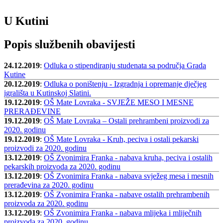
U Kutini
Popis službenih obavijesti
24.12.2019
:
Odluka o stipendiranju studenata sa područja Grada
Kutine
20.12.2019
:
Odluka o poništenju - Izgradnja i opremanje dječjeg
igrališta u Kutinskoj Slatini.
19.12.2019
:
OŠ Mate Lovraka - SVJEŽE MESO I MESNE
PRERAĐEVINE
19.12.2019
:
OŠ Mate Lovraka – Ostali prehrambeni proizvodi za
2020. godinu
19.12.2019
:
OŠ Mate Lovraka - Kruh, peciva i ostali pekarski
proizvodi za 2020. godinu
13.12.2019
:
OŠ Zvonimira Franka - nabava kruha, peciva i ostalih
pekarskih proizvoda za 2020. godinu
13.12.2019
:
OŠ Zvonimira Franka - nabava svježeg mesa i mesnih
prerađevina za 2020. godinu
13.12.2019
:
OŠ Zvonimira Franka - nabave ostalih prehrambenih
proizvoda za 2020. godinu
13.12.2019
:
OŠ Zvonimira Franka - nabava mlijeka i mliječnih
proizvoda za 2020. godinu