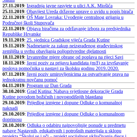
27.11.2019
:
Izgradnja javne rasvjete u ulici A.K. Miošića
25.11.2019
:
Obavijest Ureda državne uprave o uvidu u popis birača
22.11.2019
:
OŠ Mate Lovraka: Uvođenje centralnog grijanja u
Područnoj školi Stupovača
22.11.2019
:
Objava biračima za održavanje izbora za predsjednika
Republike Hrvatske
19.11.2019
:
25. sjednica Gradskog vijeća Grada Kutine
19.11.2019
:
Nadmetanje za zakup neizgrađenog građevinskog
zemljišta u svrhu obavljanja poljoprivredne djelatnosti
18.11.2019
:
Izvanredne mjere obrane od poplava na rijeci Savi
18.11.2019
:
Javni poziv za prijavu kandidata (m/ž) za izvršavanje
poslova pomoćnika u nastavi za školsku godinu 2019./2020.
07.11.2019
:
Javni poziv umirovljenicima za ostvarivanje prava na
jednokratnu novčanu pomoć
04.11.2019
:
Program uz Dan Grada
30.10.2019
:
Grad Kutina: Nabava svjetlosne dekoracije Grada
Kutine povodom božićnih i novogodišnjih blagdana
29.10.2019
:
Prijedlog izmjene i dopune Odluke o komunalnoj
naknadi
29.10.2019
:
Prijedlog izmjene i dopune Odluke o komunalnom
doprinosu
28.10.2019
:
Odluka o odabiru najpovoljnije ponude u predmetu
nabave Nastavnih, edukativnih i potrošnih materijala u sklopu
projekta “Školuj se i uči – projekt socijalnog uključivanja djece i