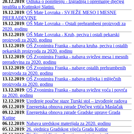
20.12.2019
:
Odluka o poništenju - Izgradnja i opremanje dječjeg
igrališta u Kutinskoj Slatini.
19.12.2019
:
OŠ Mate Lovraka - SVJEŽE MESO I MESNE
PRERAĐEVINE
19.12.2019
:
OŠ Mate Lovraka – Ostali prehrambeni proizvodi za
2020. godinu
19.12.2019
:
OŠ Mate Lovraka - Kruh, peciva i ostali pekarski
proizvodi za 2020. godinu
13.12.2019
:
OŠ Zvonimira Franka - nabava kruha, peciva i ostalih
pekarskih proizvoda za 2020. godinu
13.12.2019
:
OŠ Zvonimira Franka - nabava svježeg mesa i mesnih
prerađevina za 2020. godinu
13.12.2019
:
OŠ Zvonimira Franka - nabave ostalih prehrambenih
proizvoda za 2020. godinu
13.12.2019
:
OŠ Zvonimira Franka - nabava mlijeka i mliječnih
proizvoda za 2020. godinu
13.12.2019
:
OŠ Zvonimira Franka - nabava svježeg voća i povrća
za 2020. godinu
12.12.2019
:
Uređenje poučne staze Turski stol – izvođenje radova
09.12.2019
:
Energetska obnova zgrade Dječjeg vrtića Maslačak
09.12.2019
:
Energetska obnova zgrade Gradske uprave Grada
Kutine
06.12.2019
:
Nabava uredskog materijala za 2020. godinu
05.12.2019
:
26. sjednica Gradskog vijeća Grada Kutine