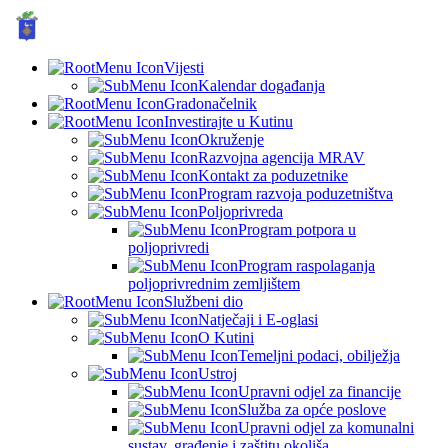
GRAD KUTINA, Hrvatska
© Grad Kutina
Vijesti
Kalendar događanja
Gradonačelnik
Investirajte u Kutinu
Okruženje
Razvojna agencija MRAV
Kontakt za poduzetnike
Program razvoja poduzetništva
Poljoprivreda
Program potpora u
poljoprivredi
Program raspolaganja
poljoprivrednim zemljištem
Službeni dio
Natječaji i E-oglasi
O Kutini
Temeljni podaci, obilježja
Ustroj
Upravni odjel za financije
Služba za opće poslove
Upravni odjel za komunalni
sustav, građenje i zaštitu okoliša