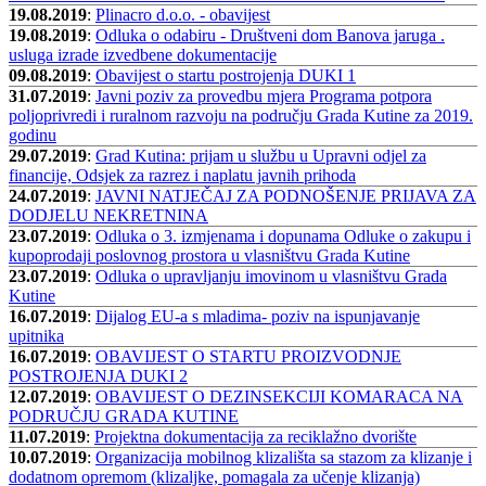
19.08.2019
:
Plinacro d.o.o. - obavijest
19.08.2019
:
Odluka o odabiru - Društveni dom Banova jaruga .
usluga izrade izvedbene dokumentacije
09.08.2019
:
Obavijest o startu postrojenja DUKI 1
31.07.2019
:
Javni poziv za provedbu mjera Programa potpora
poljoprivredi i ruralnom razvoju na području Grada Kutine za 2019.
godinu
29.07.2019
:
Grad Kutina: prijam u službu u Upravni odjel za
financije, Odsjek za razrez i naplatu javnih prihoda
24.07.2019
:
JAVNI NATJEČAJ ZA PODNOŠENJE PRIJAVA ZA
DODJELU NEKRETNINA
23.07.2019
:
Odluka o 3. izmjenama i dopunama Odluke o zakupu i
kupoprodaji poslovnog prostora u vlasništvu Grada Kutine
23.07.2019
:
Odluka o upravljanju imovinom u vlasništvu Grada
Kutine
16.07.2019
:
Dijalog EU-a s mladima- poziv na ispunjavanje
upitnika
16.07.2019
:
OBAVIJEST O STARTU PROIZVODNJE
POSTROJENJA DUKI 2
12.07.2019
:
OBAVIJEST O DEZINSEKCIJI KOMARACA NA
PODRUČJU GRADA KUTINE
11.07.2019
:
Projektna dokumentacija za reciklažno dvorište
10.07.2019
:
Organizacija mobilnog klizališta sa stazom za klizanje i
dodatnom opremom (klizaljke, pomagala za učenje klizanja)