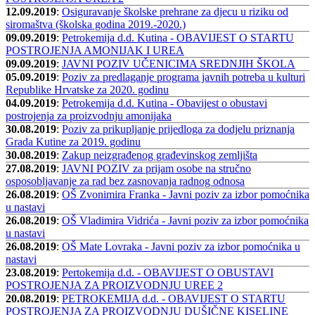
12.09.2019
:
Osiguravanje školske prehrane za djecu u riziku od
siromaštva (školska godina 2019.-2020.)
09.09.2019
:
Petrokemija d.d. Kutina - OBAVIJEST O STARTU
POSTROJENJA AMONIJAK I UREA
09.09.2019
:
JAVNI POZIV UČENICIMA SREDNJIH ŠKOLA
05.09.2019
:
Poziv za predlaganje programa javnih potreba u kulturi
Republike Hrvatske za 2020. godinu
04.09.2019
:
Petrokemija d.d. Kutina - Obavijest o obustavi
postrojenja za proizvodnju amonijaka
30.08.2019
:
Poziv za prikupljanje prijedloga za dodjelu priznanja
Grada Kutine za 2019. godinu
30.08.2019
:
Zakup neizgrađenog građevinskog zemljišta
27.08.2019
:
JAVNI POZIV za prijam osobe na stručno
osposobljavanje za rad bez zasnovanja radnog odnosa
26.08.2019
:
OŠ Zvonimira Franka - Javni poziv za izbor pomoćnika
u nastavi
26.08.2019
:
OŠ Vladimira Vidrića - Javni poziv za izbor pomoćnika
u nastavi
26.08.2019
:
OŠ Mate Lovraka - Javni poziv za izbor pomoćnika u
nastavi
23.08.2019
:
Pertokemija d.d. - OBAVIJEST O OBUSTAVI
POSTROJENJA ZA PROIZVODNJU UREE 2
20.08.2019
:
PETROKEMIJA d.d. - OBAVIJEST O STARTU
POSTROJENJA ZA PROIZVODNJU DUŠIČNE KISELINE