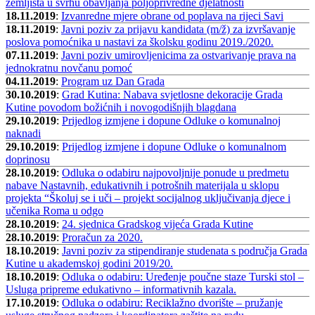
zemljišta u svrhu obavljanja poljoprivredne djelatnosti
18.11.2019
:
Izvanredne mjere obrane od poplava na rijeci Savi
18.11.2019
:
Javni poziv za prijavu kandidata (m/ž) za izvršavanje
poslova pomoćnika u nastavi za školsku godinu 2019./2020.
07.11.2019
:
Javni poziv umirovljenicima za ostvarivanje prava na
jednokratnu novčanu pomoć
04.11.2019
:
Program uz Dan Grada
30.10.2019
:
Grad Kutina: Nabava svjetlosne dekoracije Grada
Kutine povodom božićnih i novogodišnjih blagdana
29.10.2019
:
Prijedlog izmjene i dopune Odluke o komunalnoj
naknadi
29.10.2019
:
Prijedlog izmjene i dopune Odluke o komunalnom
doprinosu
28.10.2019
:
Odluka o odabiru najpovoljnije ponude u predmetu
nabave Nastavnih, edukativnih i potrošnih materijala u sklopu
projekta “Školuj se i uči – projekt socijalnog uključivanja djece i
učenika Roma u odgo
28.10.2019
:
24. sjednica Gradskog vijeća Grada Kutine
28.10.2019
:
Proračun za 2020.
18.10.2019
:
Javni poziv za stipendiranje studenata s područja Grada
Kutine u akademskoj godini 2019/20.
18.10.2019
:
Odluka o odabiru: Uređenje poučne staze Turski stol –
Usluga pripreme edukativno – informativnih kazala.
17.10.2019
:
Odluka o odabiru: Reciklažno dvorište – pružanje