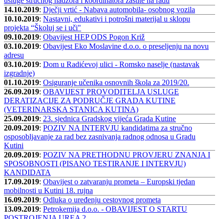
usluge stručnog nadzora i koordinatora zaštite na radu
14.10.2019
:
Dječji vrtić - Nabava automobila- osobnog vozila
10.10.2019
:
Nastavni, edukativi i potrošni materijal u sklopu
projekta “Školuj se i uči"
09.10.2019
:
Obavijest HEP ODS Pogon Križ
03.10.2019
:
Obavijest Eko Moslavine d.o.o. o preseljenju na novu
adresu
03.10.2019
:
Dom u Radićevoj ulici - Romsko naselje (nastavak
izgradnje)
01.10.2019
:
Osiguranje učenika osnovnih škola za 2019/20.
26.09.2019
:
OBAVIJEST PROVODITELJA USLUGE
DERATIZACIJE ZA PODRUČJE GRADA KUTINE
(VETERINARSKA STANICA KUTINA)
25.09.2019
:
23. sjednica Gradskog vijeća Grada Kutine
20.09.2019
:
POZIV NA INTERVJU kandidatima za stručno
osposobljavanje za rad bez zasnivanja radnog odnosa u Gradu
Kutini
20.09.2019
:
POZIV NA PRETHODNU PROVJERU ZNANJA I
SPOSOBNOSTI (PISANO TESTIRANJE I INTERVJU)
KANDIDATA
17.09.2019
:
Obavijest o zatvaranju prometa – Europski tjedan
mobilnosti u Kutini 18. rujna
16.09.2019
:
Odluka o uređenju cestovnog prometa
13.09.2019
:
Petrokemija d.o.o. - OBAVIJEST O STARTU
POSTROJENJA UREA 2