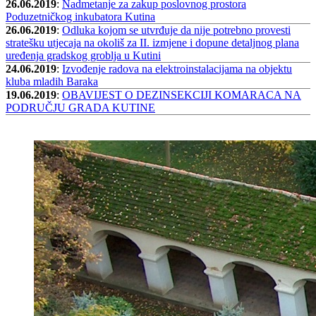
26.06.2019
:
Nadmetanje za zakup poslovnog prostora
Poduzetničkog inkubatora Kutina
26.06.2019
:
Odluka kojom se utvrđuje da nije potrebno provesti
stratešku utjecaja na okoliš za II. izmjene i dopune detaljnog plana
uređenja gradskog groblja u Kutini
24.06.2019
:
Izvođenje radova na elektroinstalacijama na objektu
kluba mladih Baraka
19.06.2019
:
OBAVIJEST O DEZINSEKCIJI KOMARACA NA
PODRUČJU GRADA KUTINE