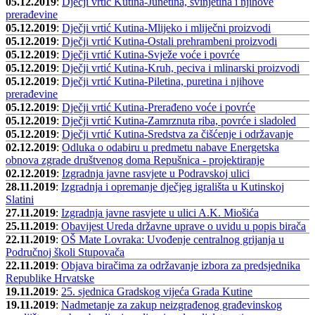
05.12.2019
:
Dječji vrtić Kutina-Junetina, svinjetina i njihove
prerađevine
05.12.2019
:
Dječji vrtić Kutina-Mlijeko i mliječni proizvodi
05.12.2019
:
Dječji vrtić Kutina-Ostali prehrambeni proizvodi
05.12.2019
:
Dječji vrtić Kutina-Svježe voće i povrće
05.12.2019
:
Dječji vrtić Kutina-Kruh, peciva i mlinarski proizvodi
05.12.2019
:
Dječji vrtić Kutina-Piletina, puretina i njihove
prerađevine
05.12.2019
:
Dječji vrtić Kutina-Prerađeno voće i povrće
05.12.2019
:
Dječji vrtić Kutina-Zamrznuta riba, povrće i sladoled
05.12.2019
:
Dječji vrtić Kutina-Sredstva za čišćenje i održavanje
02.12.2019
:
Odluka o odabiru u predmetu nabave Energetska
obnova zgrade društvenog doma Repušnica - projektiranje
02.12.2019
:
Izgradnja javne rasvjete u Podravskoj ulici
28.11.2019
:
Izgradnja i opremanje dječjeg igrališta u Kutinskoj
Slatini
27.11.2019
:
Izgradnja javne rasvjete u ulici A.K. Miošića
25.11.2019
:
Obavijest Ureda državne uprave o uvidu u popis birača
22.11.2019
:
OŠ Mate Lovraka: Uvođenje centralnog grijanja u
Područnoj školi Stupovača
22.11.2019
:
Objava biračima za održavanje izbora za predsjednika
Republike Hrvatske
19.11.2019
:
25. sjednica Gradskog vijeća Grada Kutine
19.11.2019
:
Nadmetanje za zakup neizgrađenog građevinskog