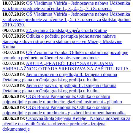
10.07.2019
:
OS Vladimira Vidrića - Jednostavne nabava Udžbenika
za izborne predmete za učenike 1., 3., 4., 5., 7. i 8. razreda
10.07.2019
:
OŠ Vladimira Vidrića - Jednostavne nabava Udžbenika
za obvezne predmete za učenike 1., 5. i 7. razreda za školsku godinu
2019./2020.
09.07.2019
:
22. sjednica Gradskog vijeća Grada Kutine
04.07.2019
:
Odluka o početku postupka jednostavne nabave
Sanacija zidova i stropova u stalnom postavu Muzeja Moslavine
Kutina
03.07.2019
:
OŠ Zvonimira Franka: Odluka o odabiru najpovoljnije
ponude u predmetu udžbenici za obvezne predmete
02.07.2019
:
AKCIJA „PRATEĆI LIST“ SAKUPLJANJA
AMBALAŽNOG OTPADA SREDSTAVA ZA ZAŠTITU BILJA
02.07.2019
:
Javnu raspravu o prijedlogu II. Izmjena i dopuna
Detaljnog plana uređenja gradskog groblja u Kutini
01.07.2019
:
Javna rasprava o prijedlogu II. Izmjena i dopuna
Detaljnog plana uređenja gradskog groblja u Kutini.
28.06.2019
:
OGŠ Borisa Papandopula: Odluka o odabiru
najpovoljnije ponude u predmetu: glazbeni instrument - pijanino
28.06.2019
:
OGŠ Borisa Papandopula: Odluka o odabiru
najpovoljnije ponude u predmetu - glazbeni instrument harmonika
28.06.2019
:
Osnovna škola Stjepana Kefelje - Nabava udžbenika za
učenike osnovnih škola za obvezne predmete - izmjena
dokumentacije