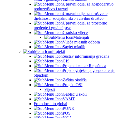
Upravni odjel za gospodarstvo,
poduzetištvo i razvoj
Upravni odjel za društvene
djelatnosti, socijalnu skrb i civilno društvo
Upravni odjel za prostorno
uređenje i graditeljstvo
Gradsko vijeće
Materijali
Vijeća mjesnih odbora
Savjet mladih
Projekti
Sustav informiranja građana
GIS
Prijemni centar Repušnica
Prijedlog rješenja gospodarenja
otpadom
Zaštita okoliša
Projekt OSI
Vijesti
Gablec u školi
VAMT
From local to global
PUNK
POS
NGA