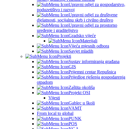
Upravni odjel za gospodarstvo,
poduzetištvo i razvoj
Upravni odjel za društvene
djelatnosti, socijalnu skrb i civilno društvo
Upravni odjel za prostorno
uređenje i graditeljstvo
Gradsko vijeće
Materijali
Vijeća mjesnih odbora
Savjet mladih
Projekti
Sustav informiranja građana
GIS
Prijemni centar Repušnica
Prijedlog rješenja gospodarenja
otpadom
Zaštita okoliša
Projekt OSI
Vijesti
Gablec u školi
VAMT
From local to global
PUNK
POS
NGA