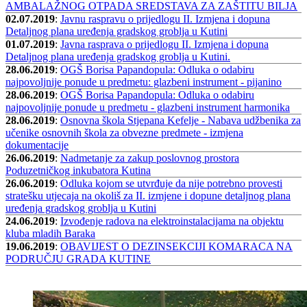
AMBALAŽNOG OTPADA SREDSTAVA ZA ZAŠTITU BILJA
02.07.2019
:
Javnu raspravu o prijedlogu II. Izmjena i dopuna
Detaljnog plana uređenja gradskog groblja u Kutini
01.07.2019
:
Javna rasprava o prijedlogu II. Izmjena i dopuna
Detaljnog plana uređenja gradskog groblja u Kutini.
28.06.2019
:
OGŠ Borisa Papandopula: Odluka o odabiru
najpovoljnije ponude u predmetu: glazbeni instrument - pijanino
28.06.2019
:
OGŠ Borisa Papandopula: Odluka o odabiru
najpovoljnije ponude u predmetu - glazbeni instrument harmonika
28.06.2019
:
Osnovna škola Stjepana Kefelje - Nabava udžbenika za
učenike osnovnih škola za obvezne predmete - izmjena
dokumentacije
26.06.2019
:
Nadmetanje za zakup poslovnog prostora
Poduzetničkog inkubatora Kutina
26.06.2019
:
Odluka kojom se utvrđuje da nije potrebno provesti
stratešku utjecaja na okoliš za II. izmjene i dopune detaljnog plana
uređenja gradskog groblja u Kutini
24.06.2019
:
Izvođenje radova na elektroinstalacijama na objektu
kluba mladih Baraka
19.06.2019
:
OBAVIJEST O DEZINSEKCIJI KOMARACA NA
PODRUČJU GRADA KUTINE