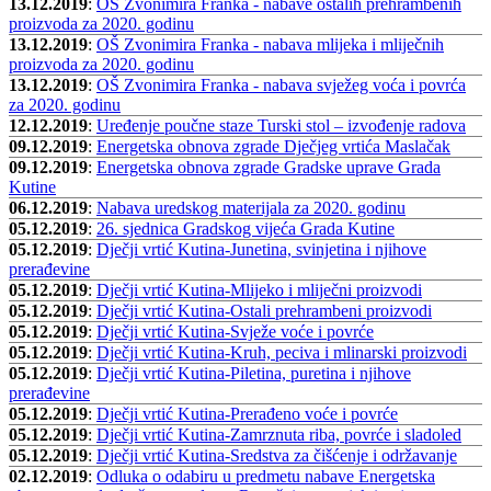
13.12.2019
:
OŠ Zvonimira Franka - nabave ostalih prehrambenih
proizvoda za 2020. godinu
13.12.2019
:
OŠ Zvonimira Franka - nabava mlijeka i mliječnih
proizvoda za 2020. godinu
13.12.2019
:
OŠ Zvonimira Franka - nabava svježeg voća i povrća
za 2020. godinu
12.12.2019
:
Uređenje poučne staze Turski stol – izvođenje radova
09.12.2019
:
Energetska obnova zgrade Dječjeg vrtića Maslačak
09.12.2019
:
Energetska obnova zgrade Gradske uprave Grada
Kutine
06.12.2019
:
Nabava uredskog materijala za 2020. godinu
05.12.2019
:
26. sjednica Gradskog vijeća Grada Kutine
05.12.2019
:
Dječji vrtić Kutina-Junetina, svinjetina i njihove
prerađevine
05.12.2019
:
Dječji vrtić Kutina-Mlijeko i mliječni proizvodi
05.12.2019
:
Dječji vrtić Kutina-Ostali prehrambeni proizvodi
05.12.2019
:
Dječji vrtić Kutina-Svježe voće i povrće
05.12.2019
:
Dječji vrtić Kutina-Kruh, peciva i mlinarski proizvodi
05.12.2019
:
Dječji vrtić Kutina-Piletina, puretina i njihove
prerađevine
05.12.2019
:
Dječji vrtić Kutina-Prerađeno voće i povrće
05.12.2019
:
Dječji vrtić Kutina-Zamrznuta riba, povrće i sladoled
05.12.2019
:
Dječji vrtić Kutina-Sredstva za čišćenje i održavanje
02.12.2019
:
Odluka o odabiru u predmetu nabave Energetska