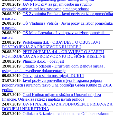
27.08.2019
:
JAVNI POZIV za prijam osobe na stručno
osposobljavanje za rad bez zasnovanja radnog odnosa
26.08.2019
:
OŠ Zvonimira Franka - Javni poziv za izbor pomoćnika
u nastavi
26.08.2019
:
OŠ Vladimira Vidrića - Javni poziv za izbor pomoćnika
u nastavi
26.08.2019
:
OŠ Mate Lovraka - Javni poziv za izbor pomoćnika u
nastavi
23.08.2019
:
Pertokemija d.d. - OBAVIJEST O OBUSTAVI
POSTROJENJA ZA PROIZVODNJU UREE 2
20.08.2019
:
PETROKEMIJA d.d. - OBAVIJEST O STARTU
POSTROJENJA ZA PROIZVODNJU DUŠIČNE KISELINE
19.08.2019
:
Plinacro d.o.o. - obavijest
19.08.2019
:
Odluka o odabiru - Društveni dom Banova jaruga .
usluga izrade izvedbene dokumentacije
09.08.2019
:
Obavijest o startu postrojenja DUKI 1
31.07.2019
:
Javni poziv za provedbu mjera Programa potpora
poljoprivredi i ruralnom razvoju na području Grada Kutine za 2019.
godinu
29.07.2019
:
Grad Kutina: prijam u službu u Upravni odjel za
financije, Odsjek za razrez i naplatu javnih prihoda
24.07.2019
:
JAVNI NATJEČAJ ZA PODNOŠENJE PRIJAVA ZA
DODJELU NEKRETNINA
23.07.2019
:
Odluka o 3. izmjenama i dopunama Odluke o zakupu i