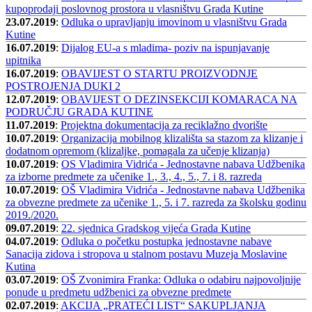
kupoprodaji poslovnog prostora u vlasništvu Grada Kutine
23.07.2019
:
Odluka o upravljanju imovinom u vlasništvu Grada
Kutine
16.07.2019
:
Dijalog EU-a s mladima- poziv na ispunjavanje
upitnika
16.07.2019
:
OBAVIJEST O STARTU PROIZVODNJE
POSTROJENJA DUKI 2
12.07.2019
:
OBAVIJEST O DEZINSEKCIJI KOMARACA NA
PODRUČJU GRADA KUTINE
11.07.2019
:
Projektna dokumentacija za reciklažno dvorište
10.07.2019
:
Organizacija mobilnog klizališta sa stazom za klizanje i
dodatnom opremom (klizaljke, pomagala za učenje klizanja)
10.07.2019
:
OS Vladimira Vidrića - Jednostavne nabava Udžbenika
za izborne predmete za učenike 1., 3., 4., 5., 7. i 8. razreda
10.07.2019
:
OŠ Vladimira Vidrića - Jednostavne nabava Udžbenika
za obvezne predmete za učenike 1., 5. i 7. razreda za školsku godinu
2019./2020.
09.07.2019
:
22. sjednica Gradskog vijeća Grada Kutine
04.07.2019
:
Odluka o početku postupka jednostavne nabave
Sanacija zidova i stropova u stalnom postavu Muzeja Moslavine
Kutina
03.07.2019
:
OŠ Zvonimira Franka: Odluka o odabiru najpovoljnije
ponude u predmetu udžbenici za obvezne predmete
02.07.2019
:
AKCIJA „PRATEĆI LIST“ SAKUPLJANJA