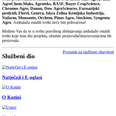
AgroChem-Maks,
Agroteks, BASF, Bayer
CropScience,
Chromos Agro, Danon, Dow AgroSciences,
Euroazijski
pesticidi,
Florel,
Genera,
Iskra Zelina Kemijska Industrija
,
Nufarm
, Monsanto,
Orchem, Pinus
Agro, Stockton, Syngenta
Agro
.
Ambalaža ostalih tvrtki neće biti prihvaćena!
Molimo Vas da se u svrhu pravilnog zbrinjavanja ambalaže ostalih
tvrtki koje nisu dio projekta, obratite proizvođačima/uvoznicima tih
proizvoda.
Povratak na službene obavjiesti
Službeni dio
Natječaji i E-oglasi
O Kutini