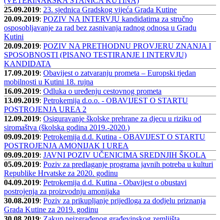
(VETERINARSKA STANICA KUTINA)
25.09.2019
:
23. sjednica Gradskog vijeća Grada Kutine
20.09.2019
:
POZIV NA INTERVJU kandidatima za stručno
osposobljavanje za rad bez zasnivanja radnog odnosa u Gradu
Kutini
20.09.2019
:
POZIV NA PRETHODNU PROVJERU ZNANJA I
SPOSOBNOSTI (PISANO TESTIRANJE I INTERVJU)
KANDIDATA
17.09.2019
:
Obavijest o zatvaranju prometa – Europski tjedan
mobilnosti u Kutini 18. rujna
16.09.2019
:
Odluka o uređenju cestovnog prometa
13.09.2019
:
Petrokemija d.o.o. - OBAVIJEST O STARTU
POSTROJENJA UREA 2
12.09.2019
:
Osiguravanje školske prehrane za djecu u riziku od
siromaštva (školska godina 2019.-2020.)
09.09.2019
:
Petrokemija d.d. Kutina - OBAVIJEST O STARTU
POSTROJENJA AMONIJAK I UREA
09.09.2019
:
JAVNI POZIV UČENICIMA SREDNJIH ŠKOLA
05.09.2019
:
Poziv za predlaganje programa javnih potreba u kulturi
Republike Hrvatske za 2020. godinu
04.09.2019
:
Petrokemija d.d. Kutina - Obavijest o obustavi
postrojenja za proizvodnju amonijaka
30.08.2019
:
Poziv za prikupljanje prijedloga za dodjelu priznanja
Grada Kutine za 2019. godinu
30.08.2019
:
Zakup neizgrađenog građevinskog zemljišta