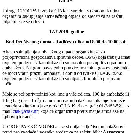
BILJA
Udruga CROCPA i tvrtaka CIAK u suradnji s Gradom Kutina
organizira sakupljanje ambalažnog otpada od sredstava za zaštitu
bilja koje će se održati
12.7.2019. godine
Kod Društvenog doma - Radićeva ulica od 8.00 do 10.00 sati
Akcija sakupljanja ambalažnog otpada organizira se za
poljoprivredna gospodarstva (pravne osobe, OPG) koja trebaju imati
ovjereni prateći list kao dokaz da su pravilno postupili s otpadnom
ambalažom. Na gore navedenim punktovima takvi gospodarstvenici
će moći vratiti praznu ambalažu i dobiti od tvrtke C.I.A.K. d.o.o.
ovjereni prateći list kao dokaz da su otpad zbrinuli na propisani
način.
Mole se poljoprivrednici koji imaju više od cca. 100 kg ambalaže ili
3
1 big bag (cca. 1m
) da ne donose ambalažu na lokacije iz mreže
nego da se direktno jave tvrtki C.I.A.K. d.o.o. (tel.: 01/3463-521, e-
mail:
ciak@ciak.hr
) koja će organizirati preuzimanje ambalaže na
njihovoj lokaciji.
U CROCPA EKO MODEL-u se skuplja isključivo ambalaža ovih
tvrtki proizvođača/uvoznika sredstava za zaštitu bilja:
Agroavant,