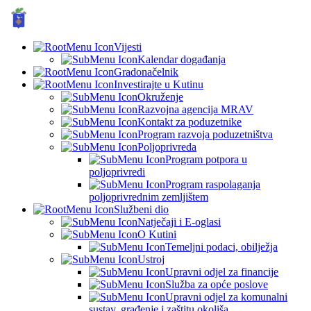
GRAD KUTINA, Hrvatska
© Grad Kutina
Vijesti
Kalendar događanja
Gradonačelnik
Investirajte u Kutinu
Okruženje
Razvojna agencija MRAV
Kontakt za poduzetnike
Program razvoja poduzetništva
Poljoprivreda
Program potpora u
poljoprivredi
Program raspolaganja
poljoprivrednim zemljištem
Službeni dio
Natječaji i E-oglasi
O Kutini
Temeljni podaci, obilježja
Ustroj
Upravni odjel za financije
Služba za opće poslove
Upravni odjel za komunalni
sustav, građenje i zaštitu okoliša