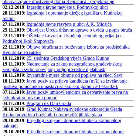
obnova zgrade društvenog doma Repušnica - projektiranje
02.12.2019
:
Izgradnja javne rasvjete u Podravskoj ulici
28.11.2019
:
Izgradnja i opremanje dječjeg igrališta u Kutinskoj
Slatini
27.11.2019
:
Izgradnja javne rasvjete u ulici A.K. Miošića
25.11.2019
:
Obavijest Ureda državne uprave o uvidu u popis birača
22.11.2019
:
OŠ Mate Lovraka: Uvođenje centralnog grijanja u
Područnoj školi Stupovača
22.11.2019
:
Objava biračima za održavanje izbora za predsjednika
Republike Hrvatske
19.11.2019
:
25. sjednica Gradskog vijeća Grada Kutine
19.11.2019
:
Nadmetanje za zakup neizgrađenog građevinskog
zemljišta u svrhu obavljanja poljoprivredne djelatnosti
18.11.2019
:
Izvanredne mjere obrane od poplava na rijeci Savi
18.11.2019
:
Javni poziv za prijavu kandidata (m/ž) za izvršavanje
poslova pomoćnika u nastavi za školsku godinu 2019./2020.
07.11.2019
:
Javni poziv umirovljenicima za ostvarivanje prava na
jednokratnu novčanu pomoć
04.11.2019
:
Program uz Dan Grada
30.10.2019
:
Grad Kutina: Nabava svjetlosne dekoracije Grada
Kutine povodom božićnih i novogodišnjih blagdana
29.10.2019
:
Prijedlog izmjene i dopune Odluke o komunalnoj
naknadi
29.10.2019
:
Prijedlog izmjene i dopune Odluke o komunalnom