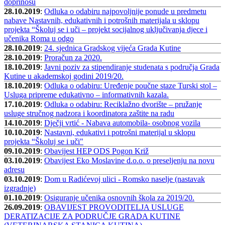
doprinosu
28.10.2019
:
Odluka o odabiru najpovoljnije ponude u predmetu
nabave Nastavnih, edukativnih i potrošnih materijala u sklopu
projekta “Školuj se i uči – projekt socijalnog uključivanja djece i
učenika Roma u odgo
28.10.2019
:
24. sjednica Gradskog vijeća Grada Kutine
28.10.2019
:
Proračun za 2020.
18.10.2019
:
Javni poziv za stipendiranje studenata s područja Grada
Kutine u akademskoj godini 2019/20.
18.10.2019
:
Odluka o odabiru: Uređenje poučne staze Turski stol –
Usluga pripreme edukativno – informativnih kazala.
17.10.2019
:
Odluka o odabiru: Reciklažno dvorište – pružanje
usluge stručnog nadzora i koordinatora zaštite na radu
14.10.2019
:
Dječji vrtić - Nabava automobila- osobnog vozila
10.10.2019
:
Nastavni, edukativi i potrošni materijal u sklopu
projekta “Školuj se i uči"
09.10.2019
:
Obavijest HEP ODS Pogon Križ
03.10.2019
:
Obavijest Eko Moslavine d.o.o. o preseljenju na novu
adresu
03.10.2019
:
Dom u Radićevoj ulici - Romsko naselje (nastavak
izgradnje)
01.10.2019
:
Osiguranje učenika osnovnih škola za 2019/20.
26.09.2019
:
OBAVIJEST PROVODITELJA USLUGE
DERATIZACIJE ZA PODRUČJE GRADA KUTINE