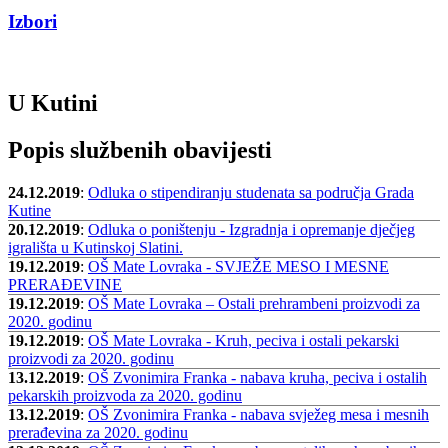
Izbori
U Kutini
Popis službenih obavijesti
24.12.2019
:
Odluka o stipendiranju studenata sa područja Grada
Kutine
20.12.2019
:
Odluka o poništenju - Izgradnja i opremanje dječjeg
igrališta u Kutinskoj Slatini.
19.12.2019
:
OŠ Mate Lovraka - SVJEŽE MESO I MESNE
PRERAĐEVINE
19.12.2019
:
OŠ Mate Lovraka – Ostali prehrambeni proizvodi za
2020. godinu
19.12.2019
:
OŠ Mate Lovraka - Kruh, peciva i ostali pekarski
proizvodi za 2020. godinu
13.12.2019
:
OŠ Zvonimira Franka - nabava kruha, peciva i ostalih
pekarskih proizvoda za 2020. godinu
13.12.2019
:
OŠ Zvonimira Franka - nabava svježeg mesa i mesnih
prerađevina za 2020. godinu