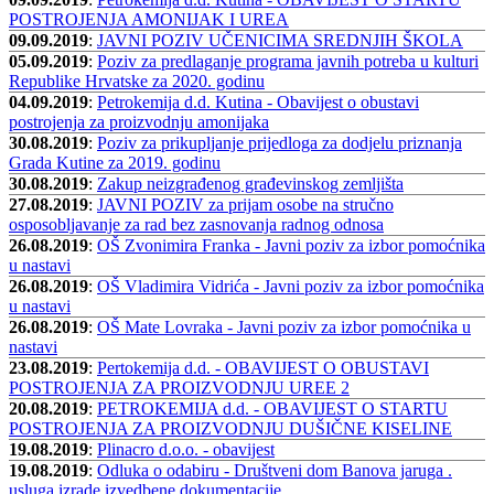
POSTROJENJA AMONIJAK I UREA
09.09.2019
:
JAVNI POZIV UČENICIMA SREDNJIH ŠKOLA
05.09.2019
:
Poziv za predlaganje programa javnih potreba u kulturi
Republike Hrvatske za 2020. godinu
04.09.2019
:
Petrokemija d.d. Kutina - Obavijest o obustavi
postrojenja za proizvodnju amonijaka
30.08.2019
:
Poziv za prikupljanje prijedloga za dodjelu priznanja
Grada Kutine za 2019. godinu
30.08.2019
:
Zakup neizgrađenog građevinskog zemljišta
27.08.2019
:
JAVNI POZIV za prijam osobe na stručno
osposobljavanje za rad bez zasnovanja radnog odnosa
26.08.2019
:
OŠ Zvonimira Franka - Javni poziv za izbor pomoćnika
u nastavi
26.08.2019
:
OŠ Vladimira Vidrića - Javni poziv za izbor pomoćnika
u nastavi
26.08.2019
:
OŠ Mate Lovraka - Javni poziv za izbor pomoćnika u
nastavi
23.08.2019
:
Pertokemija d.d. - OBAVIJEST O OBUSTAVI
POSTROJENJA ZA PROIZVODNJU UREE 2
20.08.2019
:
PETROKEMIJA d.d. - OBAVIJEST O STARTU
POSTROJENJA ZA PROIZVODNJU DUŠIČNE KISELINE
19.08.2019
:
Plinacro d.o.o. - obavijest
19.08.2019
:
Odluka o odabiru - Društveni dom Banova jaruga .
usluga izrade izvedbene dokumentacije