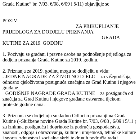
Grada Kutine“ br. 7/03, 6/08, 6/09 i 5/11) objavljuje se
POZIV
ZA PRIKUPLJANJE
PRIJEDLOGA ZA DODJELU PRIZNANJA
GRADA
KUTINE ZA 2019. GODINU
1. Pozivaju se građani i pravne osobe na podnošenje prijedloga za
dodjelu priznanja Grada Kutine za 2019. godinu.
2. Priznanja za 2019. godinu mogu se dodijeliti u vidu:
- JEDNE NAGRADE ZA ŽIVOTNO DJELO – za višegodišnja,
odnosno cjeloživotna postignuća značajna za Grad Kutinu i njegove
građane.
- GODIŠNJE NAGRADE GRADA KUTINE – za postignuća od
značaja za Grad Kutinu i njegove građane ostvarena tijekom
protekle godine dana.
3. Priznanja se dodjeljuju sukladno Odluci o priznanjima Grada
Kutine («Službene novine Grada Kutine br. 7/03, 6/08 , 6/09 i 5/11 )
za iznimna postignuća i doprinose iz područja gospodarstva,
znanosti, odgoja i obrazovanja, kulture i umjetnosti, tehničke kulture
i sporta, zdravstva i socijalne skrbi te drugih područja rada i