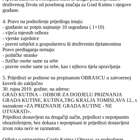
društvenog života od posebnog značaja za Grad Kutinu i njegove
građane.
4. Pravo na podnošenje prijedloga imaju:
- građanin uz potpis najmanje 10 sugrađana ( 1+10)
- vijeća mjesnih odbora
- vjerske zajednice
- pravni subjekti u gospodarstvu ili društvenim djelatnostima
Pravo predlaganja nemaju:
- političke stranke
- fizičke osobe same za sebe
- pravne osobe same za sebe, kao i njihova tijela upravljanja
5. Prijedlozi se podnose na propisanom OBRASCU u zatvorenoj
kuverti do zaključno
30. rujna 2019. godine, na adresu:
GRAD KUTINA – ODBOR ZA DODJELU PRIZNANJA
GRADA KUTINE, KUTINA,TRG KRALJA TOMISLAVA 12., s
naznakom «ZA PRIZNANJE GRADA KUTINE - NE
OTVARATI».
Prijedlozi dostavljeni na drugačiji način, prijedlozi s nepotpunim
obrazloženjem, bez dokaza i nepotpisani te prijedlozi dostavljeni
izvan roka neće se razmatrati.
Odluka o priznanjima Grada Kutina i Obrazac za podnošenje