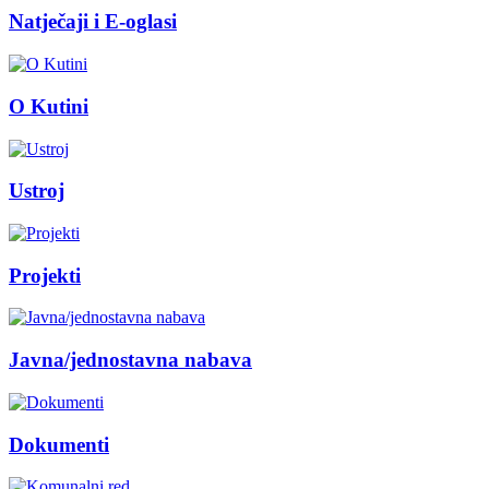
Natječaji i E-oglasi
O Kutini
Ustroj
Projekti
Javna/jednostavna nabava
Dokumenti