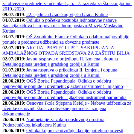
za obvezne predmete za učenike 1., 5. i 7. razreda za školsku godinu
2019./2020.
09.07.2019
:
22. sjednica Gradskog vijeća Grada Kutine
04.07.2019
:
Odluka o početku postupka jednostavne nabave
Sanacija zidova i stropova u stalnom postavu Muzeja Moslavine
Kutina
03.07.2019
:
OŠ Zvonimira Franka: Odluka o odabiru najpovoljnije
ponude u predmetu udžbenici za obvezne predmete
02.07.2019
:
AKCIJA „PRATEĆI LIST“ SAKUPLJANJA
AMBALAŽNOG OTPADA SREDSTAVA ZA ZAŠTITU BILJA
02.07.2019
:
Javnu raspravu o prijedlogu II. Izmjena i dopuna
Detaljnog plana uređenja gradskog groblja u Kutini
01.07.2019
:
Javna rasprava o prijedlogu II. Izmjena i dopuna
Detaljnog plana uređenja gradskog groblja u Kutini.
28.06.2019
:
OGŠ Borisa Papandopula: Odluka o odabiru
najpovoljnije ponude u predmetu: glazbeni instrument - pijanino
28.06.2019
:
OGŠ Borisa Papandopula: Odluka o odabiru
najpovoljnije ponude u predmetu - glazbeni instrument harmonika
28.06.2019
:
Osnovna škola Stjepana Kefelje - Nabava udžbenika za
učenike osnovnih škola za obvezne predmete - izmjena
dokumentacije
26.06.2019
:
Nadmetanje za zakup poslovnog prostora
Poduzetničkog inkubatora Kutina
26.06.2019
:
Odluka kojom se utvrđuje da nije potrebno provesti