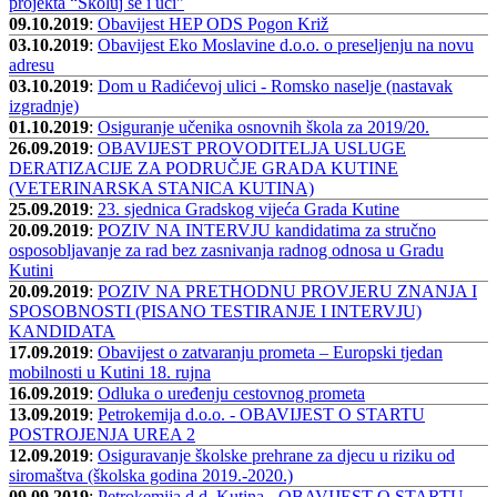
projekta “Školuj se i uči"
09.10.2019
:
Obavijest HEP ODS Pogon Križ
03.10.2019
:
Obavijest Eko Moslavine d.o.o. o preseljenju na novu
adresu
03.10.2019
:
Dom u Radićevoj ulici - Romsko naselje (nastavak
izgradnje)
01.10.2019
:
Osiguranje učenika osnovnih škola za 2019/20.
26.09.2019
:
OBAVIJEST PROVODITELJA USLUGE
DERATIZACIJE ZA PODRUČJE GRADA KUTINE
(VETERINARSKA STANICA KUTINA)
25.09.2019
:
23. sjednica Gradskog vijeća Grada Kutine
20.09.2019
:
POZIV NA INTERVJU kandidatima za stručno
osposobljavanje za rad bez zasnivanja radnog odnosa u Gradu
Kutini
20.09.2019
:
POZIV NA PRETHODNU PROVJERU ZNANJA I
SPOSOBNOSTI (PISANO TESTIRANJE I INTERVJU)
KANDIDATA
17.09.2019
:
Obavijest o zatvaranju prometa – Europski tjedan
mobilnosti u Kutini 18. rujna
16.09.2019
:
Odluka o uređenju cestovnog prometa
13.09.2019
:
Petrokemija d.o.o. - OBAVIJEST O STARTU
POSTROJENJA UREA 2
12.09.2019
:
Osiguravanje školske prehrane za djecu u riziku od
siromaštva (školska godina 2019.-2020.)
09.09.2019
:
Petrokemija d.d. Kutina - OBAVIJEST O STARTU