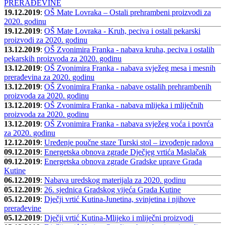
PRERAĐEVINE
19.12.2019
:
OŠ Mate Lovraka – Ostali prehrambeni proizvodi za
2020. godinu
19.12.2019
:
OŠ Mate Lovraka - Kruh, peciva i ostali pekarski
proizvodi za 2020. godinu
13.12.2019
:
OŠ Zvonimira Franka - nabava kruha, peciva i ostalih
pekarskih proizvoda za 2020. godinu
13.12.2019
:
OŠ Zvonimira Franka - nabava svježeg mesa i mesnih
prerađevina za 2020. godinu
13.12.2019
:
OŠ Zvonimira Franka - nabave ostalih prehrambenih
proizvoda za 2020. godinu
13.12.2019
:
OŠ Zvonimira Franka - nabava mlijeka i mliječnih
proizvoda za 2020. godinu
13.12.2019
:
OŠ Zvonimira Franka - nabava svježeg voća i povrća
za 2020. godinu
12.12.2019
:
Uređenje poučne staze Turski stol – izvođenje radova
09.12.2019
:
Energetska obnova zgrade Dječjeg vrtića Maslačak
09.12.2019
:
Energetska obnova zgrade Gradske uprave Grada
Kutine
06.12.2019
:
Nabava uredskog materijala za 2020. godinu
05.12.2019
:
26. sjednica Gradskog vijeća Grada Kutine
05.12.2019
:
Dječji vrtić Kutina-Junetina, svinjetina i njihove
prerađevine
05.12.2019
:
Dječji vrtić Kutina-Mlijeko i mliječni proizvodi