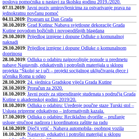
poslova pomoćnika u nastavi za školsku godinu 2019./2020.
07.11.2019
:
Javni poziv umirovljenicima za ostvarivanje prava na
jednokratnu novčanu pomoć
04.11.2019
:
Program uz Dan Grada
30.10.2019
:
Grad Kutina: Nabava svjetlosne dekoracije Grada
Kutine povodom božićnih i novogodišnjih blagdana
29.10.2019
:
Prijedlog izmjene i dopune Odluke o komunalnoj
naknadi
29.10.2019
:
Prijedlog izmjene i dopune Odluke o komunalnom
doprinosu
28.10.2019
:
Odluka o odabiru najpovoljnije ponude u predmetu
nabave Nastavnih, edukativnih i potrošnih materijala u sklopu
projekta “Školuj se i uči – projekt socijalnog uključivanja djece i
učenika Roma u odgo
28.10.2019
:
24. sjednica Gradskog vijeća Grada Kutine
28.10.2019
:
Proračun za 2020.
18.10.2019
:
Javni poziv za stipendiranje studenata s područja Grada
Kutine u akademskoj godini 2019/20.
18.10.2019
:
Odluka o odabiru: Uređenje poučne staze Turski stol –
Usluga pripreme edukativno – informativnih kazala.
17.10.2019
:
Odluka o odabiru: Reciklažno dvorište – pružanje
usluge stručnog nadzora i koordinatora zaštite na radu
14.10.2019
:
Dječji vrtić - Nabava automobila- osobnog vozila
10.10.2019
:
Nastavni, edukativi i potrošni materijal u sklopu