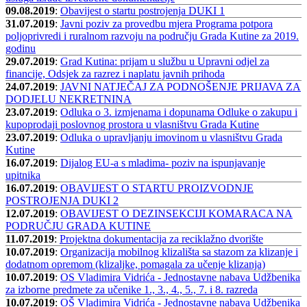
09.08.2019
:
Obavijest o startu postrojenja DUKI 1
31.07.2019
:
Javni poziv za provedbu mjera Programa potpora
poljoprivredi i ruralnom razvoju na području Grada Kutine za 2019.
godinu
29.07.2019
:
Grad Kutina: prijam u službu u Upravni odjel za
financije, Odsjek za razrez i naplatu javnih prihoda
24.07.2019
:
JAVNI NATJEČAJ ZA PODNOŠENJE PRIJAVA ZA
DODJELU NEKRETNINA
23.07.2019
:
Odluka o 3. izmjenama i dopunama Odluke o zakupu i
kupoprodaji poslovnog prostora u vlasništvu Grada Kutine
23.07.2019
:
Odluka o upravljanju imovinom u vlasništvu Grada
Kutine
16.07.2019
:
Dijalog EU-a s mladima- poziv na ispunjavanje
upitnika
16.07.2019
:
OBAVIJEST O STARTU PROIZVODNJE
POSTROJENJA DUKI 2
12.07.2019
:
OBAVIJEST O DEZINSEKCIJI KOMARACA NA
PODRUČJU GRADA KUTINE
11.07.2019
:
Projektna dokumentacija za reciklažno dvorište
10.07.2019
:
Organizacija mobilnog klizališta sa stazom za klizanje i
dodatnom opremom (klizaljke, pomagala za učenje klizanja)
10.07.2019
:
OS Vladimira Vidrića - Jednostavne nabava Udžbenika
za izborne predmete za učenike 1., 3., 4., 5., 7. i 8. razreda
10.07.2019
:
OŠ Vladimira Vidrića - Jednostavne nabava Udžbenika