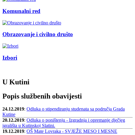
Komunalni red
Obrazovanje i civilno društo
Izbori
U Kutini
Popis službenih obavijesti
24.12.2019
:
Odluka o stipendiranju studenata sa područja Grada
Kutine
20.12.2019
:
Odluka o poništenju - Izgradnja i opremanje dječjeg
igrališta u Kutinskoj Slatini.
19.12.2019
:
OŠ Mate Lovraka - SVJEŽE MESO I MESNE