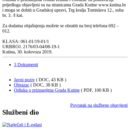
prijedloga objavljeni su na stranicama Grada Kutine www.kutina.hr
i mogu se dobiti u Gradskoj upravi, Trg kralja Tomislava 12., soba
br. 3. /I kat.
Za dodatna objašnjenja možete se obratiti na broj telefona 692 –
012.
KLASA: 061-01/19-01/1
URBROJ. 2176/03-04/08-19-1
Kutina, 30. kolovoza 2019.
3
Dokumenti
Javni poziv
( DOC, 43 KB )
Obrazac
( DOC, 38 KB )
Odluka o priznanjima Grada Kutine
( PDF, 100 KB )
Povratak na službene obavjiesti
Službeni dio