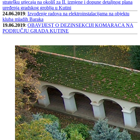
stratešku utjecaja na okoliš za II. izmjene i dopune detaljnog plana
uređenja gradskog groblja u Kutini
24.06.2019
:
Izvođenje radova na elektroinstalacijama na objektu
kluba mladih Baraka
19.06.2019
:
OBAVIJEST O DEZINSEKCIJI KOMARACA NA
PODRUČJU GRADA KUTINE