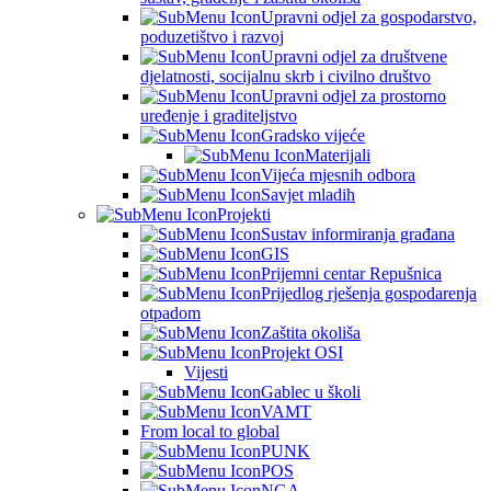
Upravni odjel za gospodarstvo,
poduzetištvo i razvoj
Upravni odjel za društvene
djelatnosti, socijalnu skrb i civilno društvo
Upravni odjel za prostorno
uređenje i graditeljstvo
Gradsko vijeće
Materijali
Vijeća mjesnih odbora
Savjet mladih
Projekti
Sustav informiranja građana
GIS
Prijemni centar Repušnica
Prijedlog rješenja gospodarenja
otpadom
Zaštita okoliša
Projekt OSI
Vijesti
Gablec u školi
VAMT
From local to global
PUNK
POS
NGA