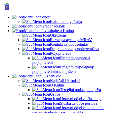
GRAD KUTINA, Hrvatska
© Grad Kutina
Vijesti
Kalendar događanja
Gradonačelnik
Investirajte u Kutinu
Okruženje
Razvojna agencija MRAV
Kontakt za poduzetnike
Program razvoja poduzetništva
Poljoprivreda
Program potpora u
poljoprivredi
Program raspolaganja
poljoprivrednim zemljištem
Službeni dio
Natječaji i E-oglasi
O Kutini
Temeljni podaci, obilježja
Ustroj
Upravni odjel za financije
Služba za opće poslove
Upravni odjel za komunalni
sustav, građenje i zaštitu okoliša