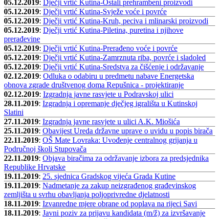
05.12.2019
:
Dječji vrtić Kutina-Ostali prehrambeni proizvodi
05.12.2019
:
Dječji vrtić Kutina-Svježe voće i povrće
05.12.2019
:
Dječji vrtić Kutina-Kruh, peciva i mlinarski proizvodi
05.12.2019
:
Dječji vrtić Kutina-Piletina, puretina i njihove
prerađevine
05.12.2019
:
Dječji vrtić Kutina-Prerađeno voće i povrće
05.12.2019
:
Dječji vrtić Kutina-Zamrznuta riba, povrće i sladoled
05.12.2019
:
Dječji vrtić Kutina-Sredstva za čišćenje i održavanje
02.12.2019
:
Odluka o odabiru u predmetu nabave Energetska
obnova zgrade društvenog doma Repušnica - projektiranje
02.12.2019
:
Izgradnja javne rasvjete u Podravskoj ulici
28.11.2019
:
Izgradnja i opremanje dječjeg igrališta u Kutinskoj
Slatini
27.11.2019
:
Izgradnja javne rasvjete u ulici A.K. Miošića
25.11.2019
:
Obavijest Ureda državne uprave o uvidu u popis birača
22.11.2019
:
OŠ Mate Lovraka: Uvođenje centralnog grijanja u
Područnoj školi Stupovača
22.11.2019
:
Objava biračima za održavanje izbora za predsjednika
Republike Hrvatske
19.11.2019
:
25. sjednica Gradskog vijeća Grada Kutine
19.11.2019
:
Nadmetanje za zakup neizgrađenog građevinskog
zemljišta u svrhu obavljanja poljoprivredne djelatnosti
18.11.2019
:
Izvanredne mjere obrane od poplava na rijeci Savi
18.11.2019
:
Javni poziv za prijavu kandidata (m/ž) za izvršavanje