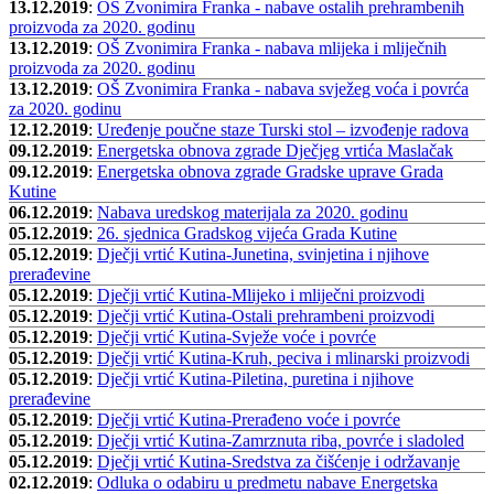
13.12.2019
:
OŠ Zvonimira Franka - nabave ostalih prehrambenih
proizvoda za 2020. godinu
13.12.2019
:
OŠ Zvonimira Franka - nabava mlijeka i mliječnih
proizvoda za 2020. godinu
13.12.2019
:
OŠ Zvonimira Franka - nabava svježeg voća i povrća
za 2020. godinu
12.12.2019
:
Uređenje poučne staze Turski stol – izvođenje radova
09.12.2019
:
Energetska obnova zgrade Dječjeg vrtića Maslačak
09.12.2019
:
Energetska obnova zgrade Gradske uprave Grada
Kutine
06.12.2019
:
Nabava uredskog materijala za 2020. godinu
05.12.2019
:
26. sjednica Gradskog vijeća Grada Kutine
05.12.2019
:
Dječji vrtić Kutina-Junetina, svinjetina i njihove
prerađevine
05.12.2019
:
Dječji vrtić Kutina-Mlijeko i mliječni proizvodi
05.12.2019
:
Dječji vrtić Kutina-Ostali prehrambeni proizvodi
05.12.2019
:
Dječji vrtić Kutina-Svježe voće i povrće
05.12.2019
:
Dječji vrtić Kutina-Kruh, peciva i mlinarski proizvodi
05.12.2019
:
Dječji vrtić Kutina-Piletina, puretina i njihove
prerađevine
05.12.2019
:
Dječji vrtić Kutina-Prerađeno voće i povrće
05.12.2019
:
Dječji vrtić Kutina-Zamrznuta riba, povrće i sladoled
05.12.2019
:
Dječji vrtić Kutina-Sredstva za čišćenje i održavanje
02.12.2019
:
Odluka o odabiru u predmetu nabave Energetska