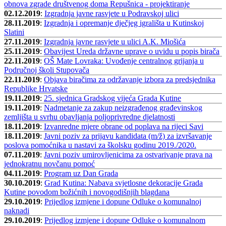
obnova zgrade društvenog doma Repušnica - projektiranje
02.12.2019
:
Izgradnja javne rasvjete u Podravskoj ulici
28.11.2019
:
Izgradnja i opremanje dječjeg igrališta u Kutinskoj
Slatini
27.11.2019
:
Izgradnja javne rasvjete u ulici A.K. Miošića
25.11.2019
:
Obavijest Ureda državne uprave o uvidu u popis birača
22.11.2019
:
OŠ Mate Lovraka: Uvođenje centralnog grijanja u
Područnoj školi Stupovača
22.11.2019
:
Objava biračima za održavanje izbora za predsjednika
Republike Hrvatske
19.11.2019
:
25. sjednica Gradskog vijeća Grada Kutine
19.11.2019
:
Nadmetanje za zakup neizgrađenog građevinskog
zemljišta u svrhu obavljanja poljoprivredne djelatnosti
18.11.2019
:
Izvanredne mjere obrane od poplava na rijeci Savi
18.11.2019
:
Javni poziv za prijavu kandidata (m/ž) za izvršavanje
poslova pomoćnika u nastavi za školsku godinu 2019./2020.
07.11.2019
:
Javni poziv umirovljenicima za ostvarivanje prava na
jednokratnu novčanu pomoć
04.11.2019
:
Program uz Dan Grada
30.10.2019
:
Grad Kutina: Nabava svjetlosne dekoracije Grada
Kutine povodom božićnih i novogodišnjih blagdana
29.10.2019
:
Prijedlog izmjene i dopune Odluke o komunalnoj
naknadi
29.10.2019
:
Prijedlog izmjene i dopune Odluke o komunalnom