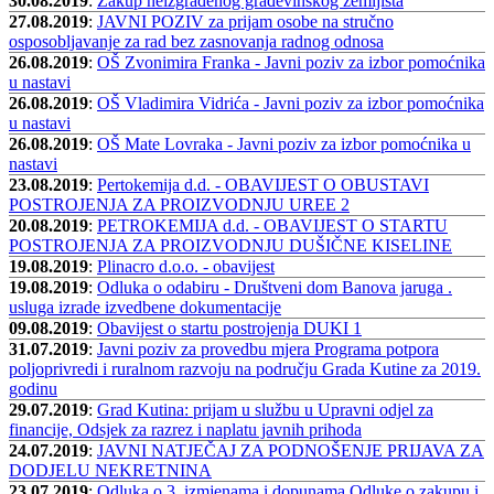
30.08.2019
:
Zakup neizgrađenog građevinskog zemljišta
27.08.2019
:
JAVNI POZIV za prijam osobe na stručno
osposobljavanje za rad bez zasnovanja radnog odnosa
26.08.2019
:
OŠ Zvonimira Franka - Javni poziv za izbor pomoćnika
u nastavi
26.08.2019
:
OŠ Vladimira Vidrića - Javni poziv za izbor pomoćnika
u nastavi
26.08.2019
:
OŠ Mate Lovraka - Javni poziv za izbor pomoćnika u
nastavi
23.08.2019
:
Pertokemija d.d. - OBAVIJEST O OBUSTAVI
POSTROJENJA ZA PROIZVODNJU UREE 2
20.08.2019
:
PETROKEMIJA d.d. - OBAVIJEST O STARTU
POSTROJENJA ZA PROIZVODNJU DUŠIČNE KISELINE
19.08.2019
:
Plinacro d.o.o. - obavijest
19.08.2019
:
Odluka o odabiru - Društveni dom Banova jaruga .
usluga izrade izvedbene dokumentacije
09.08.2019
:
Obavijest o startu postrojenja DUKI 1
31.07.2019
:
Javni poziv za provedbu mjera Programa potpora
poljoprivredi i ruralnom razvoju na području Grada Kutine za 2019.
godinu
29.07.2019
:
Grad Kutina: prijam u službu u Upravni odjel za
financije, Odsjek za razrez i naplatu javnih prihoda
24.07.2019
:
JAVNI NATJEČAJ ZA PODNOŠENJE PRIJAVA ZA
DODJELU NEKRETNINA
23.07.2019
:
Odluka o 3. izmjenama i dopunama Odluke o zakupu i