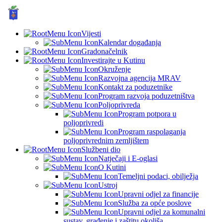
GRAD KUTINA, Hrvatska
© Grad Kutina
Vijesti
Kalendar događanja
Gradonačelnik
Investirajte u Kutinu
Okruženje
Razvojna agencija MRAV
Kontakt za poduzetnike
Program razvoja poduzetništva
Poljoprivreda
Program potpora u
poljoprivredi
Program raspolaganja
poljoprivrednim zemljištem
Službeni dio
Natječaji i E-oglasi
O Kutini
Temeljni podaci, obilježja
Ustroj
Upravni odjel za financije
Služba za opće poslove
Upravni odjel za komunalni
sustav, građenje i zaštitu okoliša