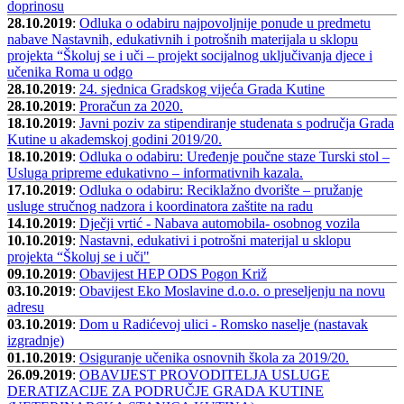
doprinosu
28.10.2019
:
Odluka o odabiru najpovoljnije ponude u predmetu
nabave Nastavnih, edukativnih i potrošnih materijala u sklopu
projekta “Školuj se i uči – projekt socijalnog uključivanja djece i
učenika Roma u odgo
28.10.2019
:
24. sjednica Gradskog vijeća Grada Kutine
28.10.2019
:
Proračun za 2020.
18.10.2019
:
Javni poziv za stipendiranje studenata s područja Grada
Kutine u akademskoj godini 2019/20.
18.10.2019
:
Odluka o odabiru: Uređenje poučne staze Turski stol –
Usluga pripreme edukativno – informativnih kazala.
17.10.2019
:
Odluka o odabiru: Reciklažno dvorište – pružanje
usluge stručnog nadzora i koordinatora zaštite na radu
14.10.2019
:
Dječji vrtić - Nabava automobila- osobnog vozila
10.10.2019
:
Nastavni, edukativi i potrošni materijal u sklopu
projekta “Školuj se i uči"
09.10.2019
:
Obavijest HEP ODS Pogon Križ
03.10.2019
:
Obavijest Eko Moslavine d.o.o. o preseljenju na novu
adresu
03.10.2019
:
Dom u Radićevoj ulici - Romsko naselje (nastavak
izgradnje)
01.10.2019
:
Osiguranje učenika osnovnih škola za 2019/20.
26.09.2019
:
OBAVIJEST PROVODITELJA USLUGE
DERATIZACIJE ZA PODRUČJE GRADA KUTINE