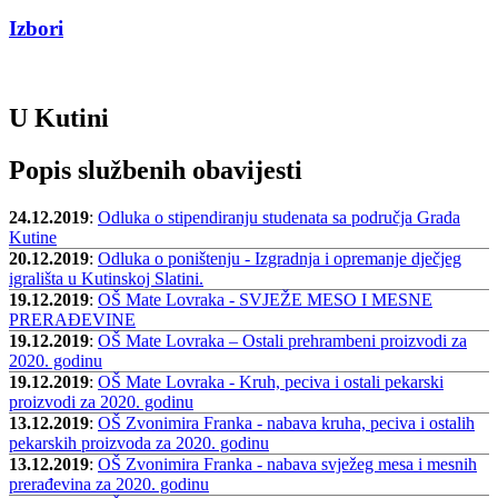
Izbori
U Kutini
Popis službenih obavijesti
24.12.2019
:
Odluka o stipendiranju studenata sa područja Grada
Kutine
20.12.2019
:
Odluka o poništenju - Izgradnja i opremanje dječjeg
igrališta u Kutinskoj Slatini.
19.12.2019
:
OŠ Mate Lovraka - SVJEŽE MESO I MESNE
PRERAĐEVINE
19.12.2019
:
OŠ Mate Lovraka – Ostali prehrambeni proizvodi za
2020. godinu
19.12.2019
:
OŠ Mate Lovraka - Kruh, peciva i ostali pekarski
proizvodi za 2020. godinu
13.12.2019
:
OŠ Zvonimira Franka - nabava kruha, peciva i ostalih
pekarskih proizvoda za 2020. godinu
13.12.2019
:
OŠ Zvonimira Franka - nabava svježeg mesa i mesnih
prerađevina za 2020. godinu