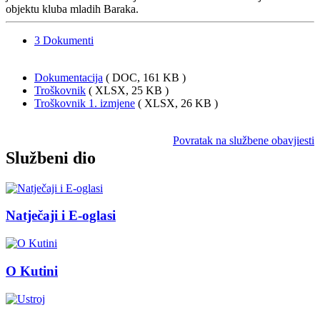
objektu kluba mladih Baraka.
3
Dokumenti
Dokumentacija
( DOC, 161 KB )
Troškovnik
( XLSX, 25 KB )
Troškovnik 1. izmjene
( XLSX, 26 KB )
Povratak na službene obavjiesti
Službeni dio
Natječaji i E-oglasi
O Kutini