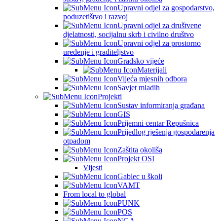
Upravni odjel za gospodarstvo,
poduzetištvo i razvoj
Upravni odjel za društvene
djelatnosti, socijalnu skrb i civilno društvo
Upravni odjel za prostorno
uređenje i graditeljstvo
Gradsko vijeće
Materijali
Vijeća mjesnih odbora
Savjet mladih
Projekti
Sustav informiranja građana
GIS
Prijemni centar Repušnica
Prijedlog rješenja gospodarenja
otpadom
Zaštita okoliša
Projekt OSI
Vijesti
Gablec u školi
VAMT
From local to global
PUNK
POS
NGA