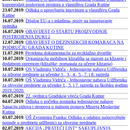
kupoprodaji poslovnog prostora u vlasništvu Grada Kutine
23.07.2019
:
Odluka o upravljanju imovinom u vlasništvu Grada
Kutine
16.07.2019
:
Dijalog EU-a s mladima- poziv na ispunjavanje
upitnika
16.07.2019
:
OBAVIJEST O STARTU PROIZVODNJE
POSTROJENJA DUKI 2
12.07.2019
:
OBAVIJEST O DEZINSEKCIJI KOMARACA NA
PODRUČJU GRADA KUTINE
11.07.2019
:
Projektna dokumentacija za reciklažno dvorište
10.07.2019
:
Organizacija mobilnog klizališta sa stazom za klizanje i
dodatnom opremom (klizaljke, pomagala za učenje klizanja)
10.07.2019
:
OS Vladimira Vidrića - Jednostavne nabava Udžbenika
za izborne predmete za učenike 1., 3., 4., 5., 7. i 8. razreda
10.07.2019
:
OŠ Vladimira Vidrića - Jednostavne nabava Udžbenika
za obvezne predmete za učenike 1., 5. i 7. razreda za školsku godinu
2019./2020.
09.07.2019
:
22. sjednica Gradskog vijeća Grada Kutine
04.07.2019
:
Odluka o početku postupka jednostavne nabave
Sanacija zidova i stropova u stalnom postavu Muzeja Moslavine
Kutina
03.07.2019
:
OŠ Zvonimira Franka: Odluka o odabiru najpovoljnije
ponude u predmetu udžbenici za obvezne predmete
02.07.2019
:
AKCIJA „PRATEĆI LIST“ SAKUPLJANJA