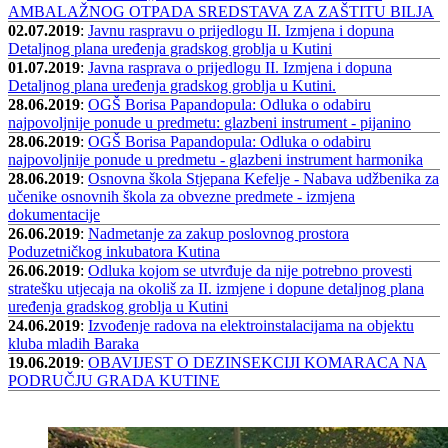
AMBALAŽNOG OTPADA SREDSTAVA ZA ZAŠTITU BILJA
02.07.2019
:
Javnu raspravu o prijedlogu II. Izmjena i dopuna
Detaljnog plana uređenja gradskog groblja u Kutini
01.07.2019
:
Javna rasprava o prijedlogu II. Izmjena i dopuna
Detaljnog plana uređenja gradskog groblja u Kutini.
28.06.2019
:
OGŠ Borisa Papandopula: Odluka o odabiru
najpovoljnije ponude u predmetu: glazbeni instrument - pijanino
28.06.2019
:
OGŠ Borisa Papandopula: Odluka o odabiru
najpovoljnije ponude u predmetu - glazbeni instrument harmonika
28.06.2019
:
Osnovna škola Stjepana Kefelje - Nabava udžbenika za
učenike osnovnih škola za obvezne predmete - izmjena
dokumentacije
26.06.2019
:
Nadmetanje za zakup poslovnog prostora
Poduzetničkog inkubatora Kutina
26.06.2019
:
Odluka kojom se utvrđuje da nije potrebno provesti
stratešku utjecaja na okoliš za II. izmjene i dopune detaljnog plana
uređenja gradskog groblja u Kutini
24.06.2019
:
Izvođenje radova na elektroinstalacijama na objektu
kluba mladih Baraka
19.06.2019
:
OBAVIJEST O DEZINSEKCIJI KOMARACA NA
PODRUČJU GRADA KUTINE