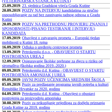
(VETERINARSKA STANICA KUTINA)
25.09.2019
:
23. sjednica Gradskog vijeća Grada Kutine
20.09.2019
:
POZIV NA INTERVJU kandidatima za stručno
osposobljavanje za rad bez zasnivanja radnog odnosa u Gradu
Kutini
20.09.2019
:
POZIV NA PRETHODNU PROVJERU ZNANJA I
SPOSOBNOSTI (PISANO TESTIRANJE I INTERVJU)
KANDIDATA
17.09.2019
:
Obavijest o zatvaranju prometa – Europski tjedan
mobilnosti u Kutini 18. rujna
16.09.2019
:
Odluka o uređenju cestovnog prometa
13.09.2019
:
Petrokemija d.o.o. - OBAVIJEST O STARTU
POSTROJENJA UREA 2
12.09.2019
:
Osiguravanje školske prehrane za djecu u riziku od
siromaštva (školska godina 2019.-2020.)
09.09.2019
:
Petrokemija d.d. Kutina - OBAVIJEST O STARTU
POSTROJENJA AMONIJAK I UREA
09.09.2019
:
JAVNI POZIV UČENICIMA SREDNJIH ŠKOLA
05.09.2019
:
Poziv za predlaganje programa javnih potreba u kulturi
Republike Hrvatske za 2020. godinu
04.09.2019
:
Petrokemija d.d. Kutina - Obavijest o obustavi
postrojenja za proizvodnju amonijaka
30.08.2019
:
Poziv za prikupljanje prijedloga za dodjelu priznanja
Grada Kutine za 2019. godinu