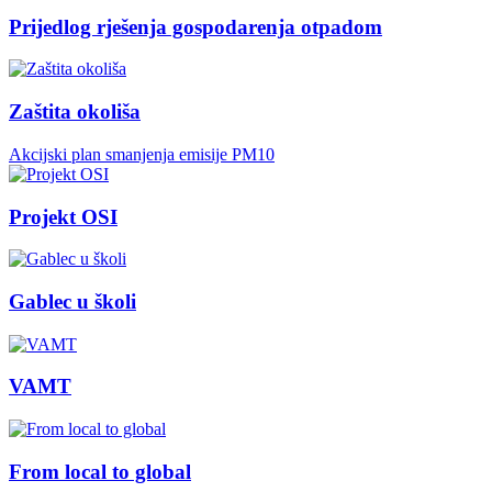
Prijedlog rješenja gospodarenja otpadom
Zaštita okoliša
Akcijski plan smanjenja emisije PM10
Projekt OSI
Gablec u školi
VAMT
From local to global