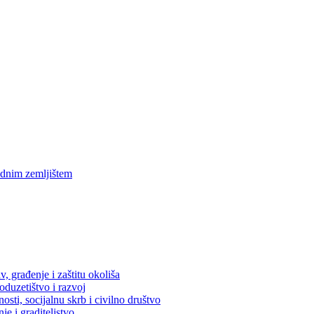
ednim zemljištem
, građenje i zaštitu okoliša
oduzetištvo i razvoj
osti, socijalnu skrb i civilno društvo
je i graditeljstvo