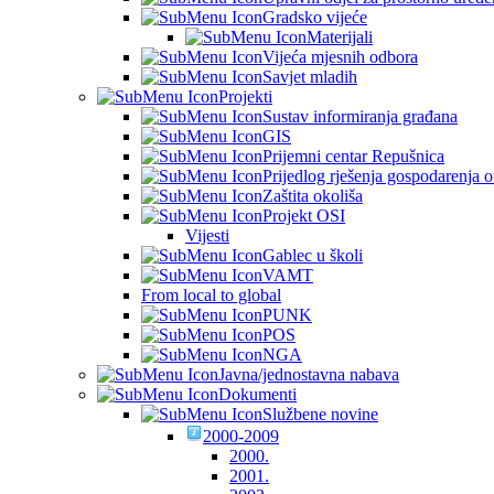
Gradsko vijeće
Materijali
Vijeća mjesnih odbora
Savjet mladih
Projekti
Sustav informiranja građana
GIS
Prijemni centar Repušnica
Prijedlog rješenja gospodarenja
Zaštita okoliša
Projekt OSI
Vijesti
Gablec u školi
VAMT
From local to global
PUNK
POS
NGA
Javna/jednostavna nabava
Dokumenti
Službene novine
2000-2009
2000.
2001.