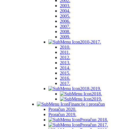
2002.
2003.
2004.
2005.
2006.
2007.
2008.
2009.
2010-2017.
2010.
2011.
2012.
2013.
2014.
2015.
2016.
2017.
2018-2019.
2018.
2019.
Financije i proračun
Proračun 2020.
Proračun 2019.
Proračun 2018.
Proračun 2017.