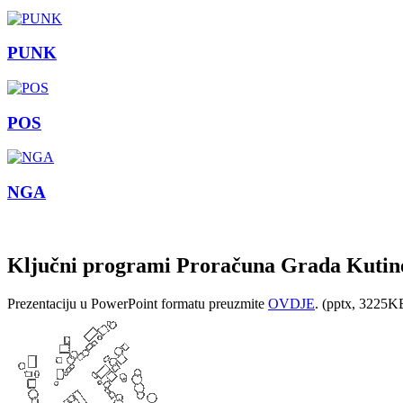
PUNK
POS
NGA
Ključni programi Proračuna Grada Kutin
Prezentaciju u PowerPoint formatu preuzmite
OVDJE
. (pptx, 3225K