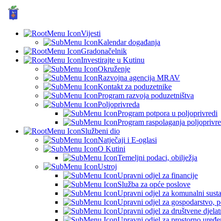
GRAD KUTINA, Hrvatska
Vijesti
Kalendar događanja
Gradonačelnik
Investirajte u Kutinu
Okruženje
Razvojna agencija MRAV
Kontakt za poduzetnike
Program razvoja poduzetništva
Poljoprivreda
Program potpora u poljoprivredi
Program raspolaganja poljoprivr
Službeni dio
Natječaji i E-oglasi
O Kutini
Temeljni podaci, obilježja
Ustroj
Upravni odjel za financije
Služba za opće poslove
Upravni odjel za komunalni sustav
Upravni odjel za gospodarstvo, p
Upravni odjel za društvene djelatn
Upravni odjel za prostorno uređen