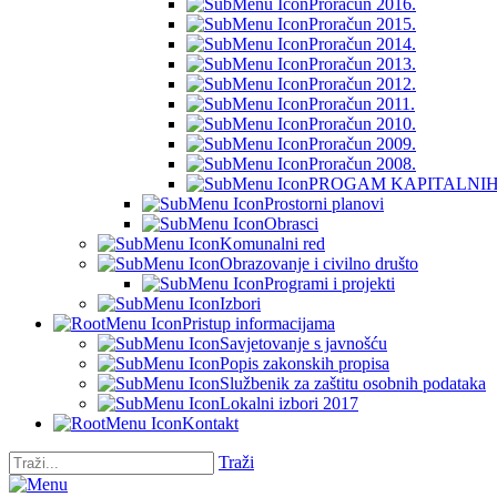
Proračun 2016.
Proračun 2015.
Proračun 2014.
Proračun 2013.
Proračun 2012.
Proračun 2011.
Proračun 2010.
Proračun 2009.
Proračun 2008.
PROGAM KAPITALNIH 
Prostorni planovi
Obrasci
Komunalni red
Obrazovanje i civilno društo
Programi i projekti
Izbori
Pristup informacijama
Savjetovanje s javnošću
Popis zakonskih propisa
Službenik za zaštitu osobnih podataka
Lokalni izbori 2017
Kontakt
Traži