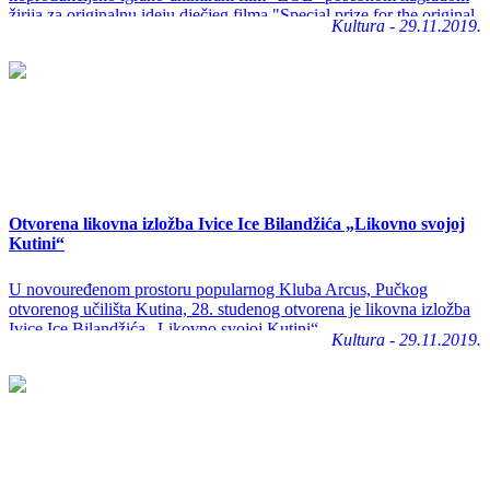
žirija za originalnu ideju dječjeg filma "Special prize for the original
Kultura - 29.11.2019.
idea of a children's film!"
Otvorena likovna izložba Ivice Ice Bilandžića „Likovno svojoj
Kutini“
U novouređenom prostoru popularnog Kluba Arcus, Pučkog
otvorenog učilišta Kutina, 28. studenog otvorena je likovna izložba
Ivice Ice Bilandžića „Likovno svojoj Kutini“.
Kultura - 29.11.2019.