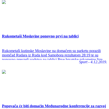
Rukometaši Moslavine ponovno prvi na tablici
Rukometaši kutinske Moslavine na domaćem su parketu porazili
momčad Rudara iz Ruda kod Samobora rezultatom 28:19 te su
ponovno preuzeli vodstvo na tablici Prve hrvatske rukometne lige
Sport - 4.12.2019.
Sjever.
Popovača će biti domaćin Međunarodne konferencije za razvoj