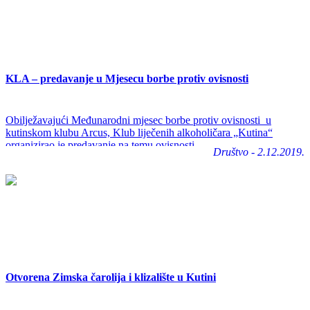
KLA – predavanje u Mjesecu borbe protiv ovisnosti
Obilježavajući Međunarodni mjesec borbe protiv ovisnosti u
kutinskom klubu Arcus, Klub liječenih alkoholičara „Kutina“
organizirao je predavanje na temu ovisnosti.
Društvo - 2.12.2019.
Otvorena Zimska čarolija i klizalište u Kutini