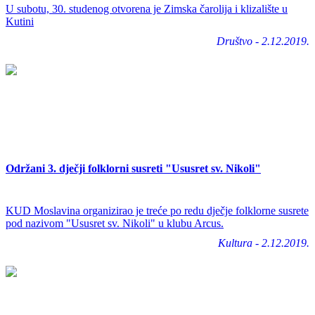
U subotu, 30. studenog otvorena je Zimska čarolija i klizalište u
Kutini
Društvo - 2.12.2019.
Održani 3. dječji folklorni susreti "Ususret sv. Nikoli"
KUD Moslavina organizirao je treće po redu dječje folklorne susrete
pod nazivom "Ususret sv. Nikoli" u klubu Arcus.
Kultura - 2.12.2019.