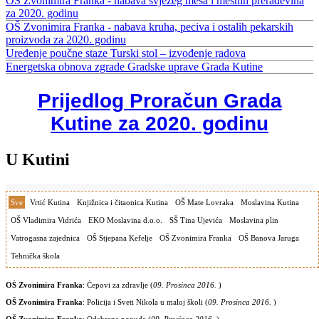
OŠ Zvonimira Franka - nabava svježeg mesa i mesnih prerađevina
za 2020. godinu
OŠ Zvonimira Franka - nabava kruha, peciva i ostalih pekarskih
proizvoda za 2020. godinu
Uređenje poučne staze Turski stol – izvođenje radova
Energetska obnova zgrade Gradske uprave Grada Kutine
Prijedlog Proračun Grada
Kutine za 2020. godinu
U Kutini
Sve
Vrtić Kutina
Knjižnica i čitaonica Kutina
OŠ Mate Lovraka
Moslavina Kutina
OŠ Vladimira Vidrića
EKO Moslavina d.o.o.
SŠ Tina Ujevića
Moslavina plin
Vatrogasna zajednica
OŠ Stjepana Kefelje
OŠ Zvonimira Franka
OŠ Banova Jaruga
Tehnička škola
OŠ Zvonimira Franka
: Čepovi za zdravlje
(
09. Prosinca 2016.
)
OŠ Zvonimira Franka
: Policija i Sveti Nikola u maloj školi
(
09. Prosinca 2016.
)
OŠ Zvonimira Franka
: Odabrane ponude
(
09. Prosinca 2016.
)