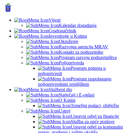
GRAD KUTINA, Hrvatska
© Grad Kutina
Vijesti
Kalendar događanja
Gradonačelnik
Investirajte u Kutinu
Okruženje
Razvojna agencija MRAV
Kontakt za poduzetnike
Program razvoja poduzetništva
Poljoprivreda
Program potpora u
poljoprivredi
Program raspolaganja
poljoprivrednim zemljištem
Službeni dio
Natječaji i E-oglasi
O Kutini
Temeljni podaci, obilježja
Ustroj
Upravni odjel za financije
Služba za opće poslove
Upravni odjel za komunalni
sustav, građenje i zaštitu okoliša