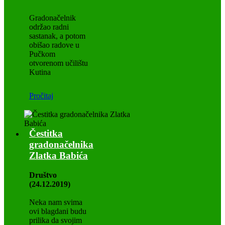
Gradonačelnik
održao radni
sastanak, a potom
obišao radove u
Pučkom
otvorenom učilištu
Kutina
Pročitaj
Čestitka
gradonačelnika
Zlatka Babića
Društvo
(24.12.2019)
Neka nam svima
ovi blagdani budu
prilika da svojim