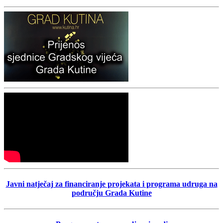
Javni natječaj za financiranje projekata i programa udruga na
području Grada Kutine