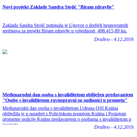
Novi projekt Zaklade Sandra Stojić "Biram zdravlje"
Zaklada Sandra Stojić potpisala je Ugovor o dodjeli bespovratnih
sredstava za projekt Biram zdravlje u vrijednosti 498.415,89 kn.
Društvo - 4.12.2019.
Međunarodni dan osoba s invaliditetom obilježen predavanjem
"Osobe s invaliditetom ravnopravni su sudionici u prometu"
Međunarodni dan osoba s invaliditetom Udruga OSI Kutina
obilježila je u suradnji s Policijskom postajom Kutina i Postajom
prometne policije Kutina predavanjem o osobama s invaliditetom u
prometu.
Društvo - 4.12.2019.