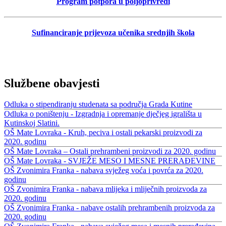
Program potpora u poljoprivredi
Sufinanciranje prijevoza učenika srednjih škola
Službene obavjesti
Odluka o stipendiranju studenata sa područja Grada Kutine
Odluka o poništenju - Izgradnja i opremanje dječjeg igrališta u
Kutinskoj Slatini.
OŠ Mate Lovraka - Kruh, peciva i ostali pekarski proizvodi za
2020. godinu
OŠ Mate Lovraka – Ostali prehrambeni proizvodi za 2020. godinu
OŠ Mate Lovraka - SVJEŽE MESO I MESNE PRERAĐEVINE
OŠ Zvonimira Franka - nabava svježeg voća i povrća za 2020.
godinu
OŠ Zvonimira Franka - nabava mlijeka i mliječnih proizvoda za
2020. godinu
OŠ Zvonimira Franka - nabave ostalih prehrambenih proizvoda za
2020. godinu