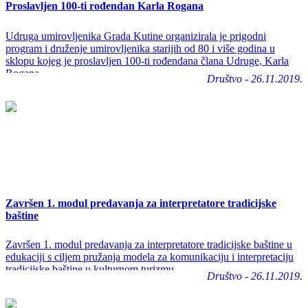
Proslavljen 100-ti rođendan Karla Rogana
Udruga umirovljenika Grada Kutine organizirala je prigodni
program i druženje umirovljenika starijih od 80 i više godina u
sklopu kojeg je proslavljen 100-ti rođendana člana Udruge, Karla
Rogana.
Društvo - 26.11.2019.
Završen 1. modul predavanja za interpretatore tradicijske
baštine
Završen 1. modul predavanja za interpretatore tradicijske baštine u
edukaciji s ciljem pružanja modela za komunikaciju i interpretaciju
tradicijske baštine u kulturnom turizmu
Društvo - 26.11.2019.