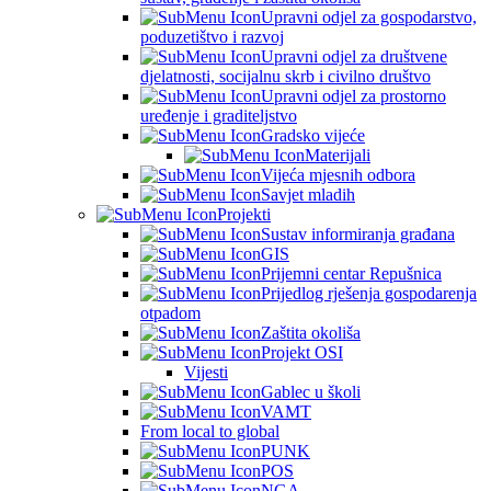
Upravni odjel za gospodarstvo,
poduzetištvo i razvoj
Upravni odjel za društvene
djelatnosti, socijalnu skrb i civilno društvo
Upravni odjel za prostorno
uređenje i graditeljstvo
Gradsko vijeće
Materijali
Vijeća mjesnih odbora
Savjet mladih
Projekti
Sustav informiranja građana
GIS
Prijemni centar Repušnica
Prijedlog rješenja gospodarenja
otpadom
Zaštita okoliša
Projekt OSI
Vijesti
Gablec u školi
VAMT
From local to global
PUNK
POS
NGA