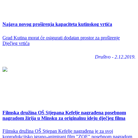
Najava novog proširenja kapaciteta kutinskog vrtića
Grad Kutina morat će osigurati dodatan prostor za proširenje
Dječjeg vrtića
Društvo - 2.12.2019.
Filmska družina OŠ Stjepana Kefelje nagrađena posebnom
nagradom žirija u Minsku za originalnu ideju dječjeg filma
Filmska družina OŠ Stjepan Kefelje nagrađena je za svoj
koprodukcijsko igrano-animirani film "ZOE" posebnom nagradom