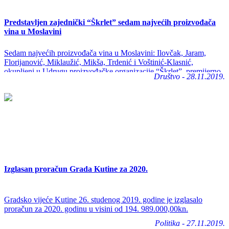
Predstavljen zajednički “Škrlet” sedam najvećih proizvođača
vina u Moslavini
Sedam najvećih proizvođača vina u Moslavini: Ilovčak, Jaram,
Florijanović, Miklaužić, Mikša, Trdenić i Voštinić-Klasnić,
okupljeni u Udrugu proizvođačke organizacije “Škrlet”, premijerno
Društvo - 28.11.2019.
su predstavili zajednički projekt od istoimene sorte grožđa.
Izglasan proračun Grada Kutine za 2020.
Gradsko vijeće Kutine 26. studenog 2019. godine je izglasalo
proračun za 2020. godinu u visini od 194. 989.000,00kn.
Politika - 27.11.2019.