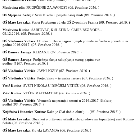
Moslavina plin
: PRIOPĆENJE ZA JAVNOST
(
08. Prosinca 2016.
)
OŠ Stjepana Kefelje
: Sveti Nikola u posjetu našoj školi
(
08. Prosinca 2016.
)
OŠ Mate Lovraka
: Posjet Posebnom odjelu OŠ Zvonimira Franka
(
08. Prosinca 2016.
)
Moslavina Kutina
: ŠARTOVAC, K.SLATINA i ČAIRE BEZ VODE -
08.12.2016.
(
08. Prosinca 2016.
)
OŠ Vladimira Vidrića
: Odluka o izboru najpovoljnijih ponuda za Školu u prirodu u šk.
godini 2016./2017.
(
07. Prosinca 2016.
)
OŠ Banova Jaruga
: KLIZANJE
(
07. Prosinca 2016.
)
OŠ Banova Jaruga
: Posljednja akcija sakupljanja starog papira ove
godine!!!
(
07. Prosinca 2016.
)
OŠ Vladimira Vidrića
: JAVNI POZIV
(
07. Prosinca 2016.
)
OŠ Vladimira Vidrića
: Posjet Sisku – terenska nastava
(
07. Prosinca 2016.
)
Vrtić Kutina
: SVETI NIKOLA U DJEČJEM VRTIĆU
(
06. Prosinca 2016.
)
Vrtić Kutina
: VEČER MATEMATIKE
(
06. Prosinca 2016.
)
OŠ Vladimira Vidrića
: Vremenik natjecanja i smotri u 2016./2017. školskoj
godini
(
06. Prosinca 2016.
)
Knjižnica i čitaonica Kutina
: Kako je Olaf dobio obitelj …
(
06. Prosinca 2016.
)
OŠ Mate Lovraka
: Obavijest o prijevozu učenika zbog radova na županijskoj cesti Kutina-
Selište
(
06. Prosinca 2016.
)
OŠ Mate Lovraka
: Projekt LAVANDA
(
06. Prosinca 2016.
)