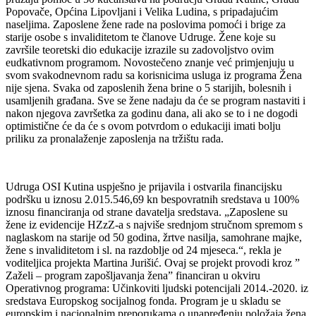
Popovače, Općina Lipovljani i Velika Ludina, s pripadajućim
naseljima. Zaposlene žene rade na poslovima pomoći i brige za
starije osobe s invaliditetom te članove Udruge. Žene koje su
završile teoretski dio edukacije izrazile su zadovoljstvo ovim
eudkativnom programom. Novostečeno znanje već primjenjuju u
svom svakodnevnom radu sa korisnicima usluga iz programa Žena
nije sjena. Svaka od zaposlenih žena brine o 5 starijih, bolesnih i
usamljenih građana. Sve se žene nadaju da će se program nastaviti i
nakon njegova završetka za godinu dana, ali ako se to i ne dogodi
optimistične će da će s ovom potvrdom o edukaciji imati bolju
priliku za pronalaženje zaposlenja na tržištu rada.
Udruga OSI Kutina uspješno je prijavila i ostvarila financijsku
podršku u iznosu 2.015.546,69 kn bespovratnih sredstava u 100%
iznosu financiranja od strane davatelja sredstava. „Zaposlene su
žene iz evidencije HZzZ-a s najviše srednjom stručnom spremom s
naglaskom na starije od 50 godina, žrtve nasilja, samohrane majke,
žene s invaliditetom i sl. na razdoblje od 24 mjeseca.“, rekla je
voditeljica projekta Martina Jurišić. Ovaj se projekt provodi kroz ”
Zaželi – program zapošljavanja žena” financiran u okviru
Operativnog programa: Učinkoviti ljudski potencijali 2014.-2020. iz
sredstava Europskog socijalnog fonda. Program je u skladu se
europskim i nacionalnim preporukama o unapređenju položaja žena