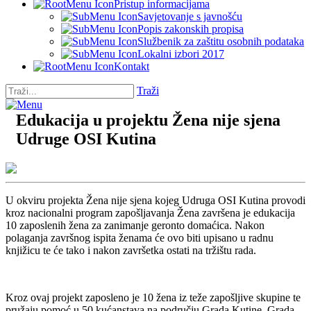
Pristup informacijama
Savjetovanje s javnošću
Popis zakonskih propisa
Službenik za zaštitu osobnih podataka
Lokalni izbori 2017
Kontakt
Traži
Edukacija u projektu Žena nije sjena
Udruge OSI Kutina
U okviru projekta Žena nije sjena kojeg Udruga OSI Kutina provodi
kroz nacionalni program zapošljavanja Žena završena je edukacija
10 zaposlenih žena za zanimanje geronto domaćica. Nakon
polaganja završnog ispita ženama će ovo biti upisano u radnu
knjižicu te će tako i nakon završetka ostati na tržištu rada.
Kroz ovaj projekt zaposleno je 10 žena iz teže zapošljive skupine te
pružaju pomoć u 50 kućanstava na području Grada Kutine, Grada