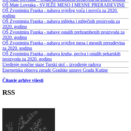
OŠ Mate Lovraka - SVJEŽE MESO I MESNE PRERAĐEVINE
OŠ Zvonimira Franka - nabava svježeg voća i povrća za 2020.
godinu
OŠ Zvonimira Franka - nabava mlijeka i mliječnih proizvoda za
2020. godinu
OŠ Zvonimira Franka - nabave ostalih prehrambenih proizvoda za
2020. godinu
OŠ Zvonimira Franka - nabava svježeg mesa i mesnih prerađevina
za 2020. godinu
OŠ Zvonimira Franka - nabava kruha, peciva i ostalih pekarskih
proizvoda za 2020. godinu
Uređenje poučne staze Turski stol – izvođenje radova
Energetska obnova zgrade Gradske uprave Grada Kutine
Čitanje arhive vijesti
RSS