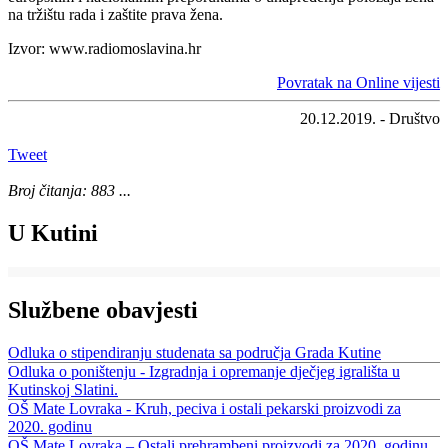
na tržištu rada i zaštite prava žena.
Izvor: www.radiomoslavina.hr
Povratak na Online vijesti
20.12.2019. - Društvo
Tweet
Broj čitanja: 883 ...
U Kutini
Službene obavjesti
Odluka o stipendiranju studenata sa područja Grada Kutine
Odluka o poništenju - Izgradnja i opremanje dječjeg igrališta u
Kutinskoj Slatini.
OŠ Mate Lovraka - Kruh, peciva i ostali pekarski proizvodi za
2020. godinu
OŠ Mate Lovraka – Ostali prehrambeni proizvodi za 2020. godinu