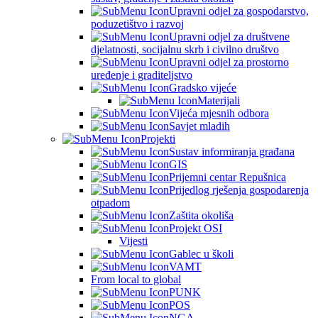
Upravni odjel za gospodarstvo,
poduzetištvo i razvoj
Upravni odjel za društvene
djelatnosti, socijalnu skrb i civilno društvo
Upravni odjel za prostorno
uređenje i graditeljstvo
Gradsko vijeće
Materijali
Vijeća mjesnih odbora
Savjet mladih
Projekti
Sustav informiranja građana
GIS
Prijemni centar Repušnica
Prijedlog rješenja gospodarenja
otpadom
Zaštita okoliša
Projekt OSI
Vijesti
Gablec u školi
VAMT
From local to global
PUNK
POS
NGA