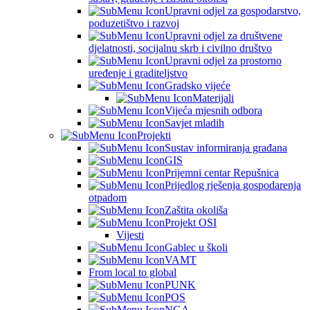
Upravni odjel za gospodarstvo,
poduzetištvo i razvoj
Upravni odjel za društvene
djelatnosti, socijalnu skrb i civilno društvo
Upravni odjel za prostorno
uređenje i graditeljstvo
Gradsko vijeće
Materijali
Vijeća mjesnih odbora
Savjet mladih
Projekti
Sustav informiranja građana
GIS
Prijemni centar Repušnica
Prijedlog rješenja gospodarenja
otpadom
Zaštita okoliša
Projekt OSI
Vijesti
Gablec u školi
VAMT
From local to global
PUNK
POS
NGA