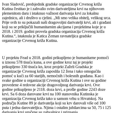
Ivan Sladović, predsjednik gradske organizacije Crvenog križa
Kutina čestitao je i zahvalio svim darivateljima krvi na njihovom
plemenitom daru i istaknuo važnost darivanja krvi za lokalnu
zajednicu, ali i društvo u cjelini. „Mi smo velika obitelj, velikog srca.
Prije svih to su pokazali naši dragovoljni darivatelji krvi, ali i građani
koji su se priključili humanitarnim akcijama i projektima koje je u
2018. i 2019. godini provela gradska organizacija Crvenog križa
Kutina.“, istaknula je Katica Zeman ravnateljica gradske
organizacije Crvenog križa Kutina.
U projektu Fead u 2018. godini prikupljeno je humanitarne pomoći
u iznosu 578 tisuća kuna, a ove godine kroz taj je projekt
prikupljeno 330 tisuća kn, kroz projekt Zaželi Gradska je
organizacije Crvenog križa zaposlila 12 žena i tako omogućila
pomoć u kući za 60 starijih, nemoćnih i bolesnih građana. Kao i
svake godine u organizaciji Crvenog križa Kutina i ove su godine
provedene 4 redovne akcije dragovoljnog darivanja krvi. Ove
godine prikupljeno je 2118. doza krvi, a prošle godine 2243 doze
krvi. Sa 6 doza darovane krvi na 100 stanovnika Kutinska je
organizacija Crvenog križa tako u samom vrhu u Hrvatskoj. Na
području Kutine 89 je darivatelja koji su krv darovali više od 100
puta i jedna darovateljica. Njima i ostalim jubilarcima sa 50, 75 i 125
darivanja krvi uručene su zahvalnice i priznanja.