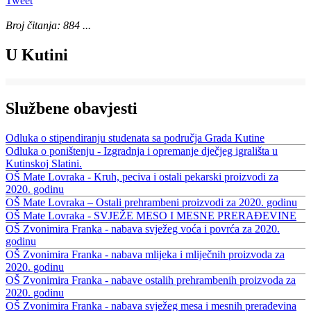
Tweet
Broj čitanja: 884 ...
U Kutini
Službene obavjesti
Odluka o stipendiranju studenata sa područja Grada Kutine
Odluka o poništenju - Izgradnja i opremanje dječjeg igrališta u
Kutinskoj Slatini.
OŠ Mate Lovraka - Kruh, peciva i ostali pekarski proizvodi za
2020. godinu
OŠ Mate Lovraka – Ostali prehrambeni proizvodi za 2020. godinu
OŠ Mate Lovraka - SVJEŽE MESO I MESNE PRERAĐEVINE
OŠ Zvonimira Franka - nabava svježeg voća i povrća za 2020.
godinu
OŠ Zvonimira Franka - nabava mlijeka i mliječnih proizvoda za
2020. godinu
OŠ Zvonimira Franka - nabave ostalih prehrambenih proizvoda za
2020. godinu
OŠ Zvonimira Franka - nabava svježeg mesa i mesnih prerađevina