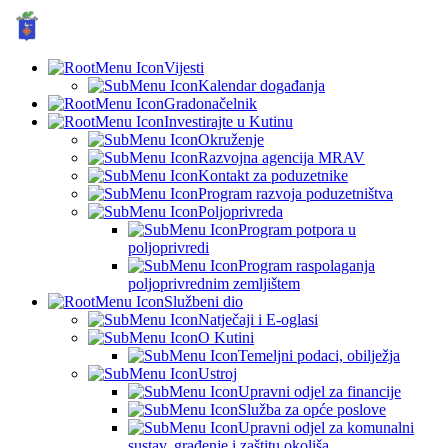
GRAD KUTINA, Hrvatska
© Grad Kutina
Vijesti
Kalendar događanja
Gradonačelnik
Investirajte u Kutinu
Okruženje
Razvojna agencija MRAV
Kontakt za poduzetnike
Program razvoja poduzetništva
Poljoprivreda
Program potpora u
poljoprivredi
Program raspolaganja
poljoprivrednim zemljištem
Službeni dio
Natječaji i E-oglasi
O Kutini
Temeljni podaci, obilježja
Ustroj
Upravni odjel za financije
Služba za opće poslove
Upravni odjel za komunalni
sustav, građenje i zaštitu okoliša