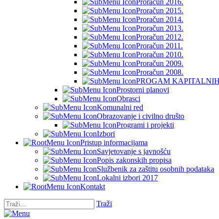
Proračun 2016.
Proračun 2015.
Proračun 2014.
Proračun 2013.
Proračun 2012.
Proračun 2011.
Proračun 2010.
Proračun 2009.
Proračun 2008.
PROGAM KAPITALNIH 
Prostorni planovi
Obrasci
Komunalni red
Obrazovanje i civilno društo
Programi i projekti
Izbori
Pristup informacijama
Savjetovanje s javnošću
Popis zakonskih propisa
Službenik za zaštitu osobnih podataka
Lokalni izbori 2017
Kontakt
Traži