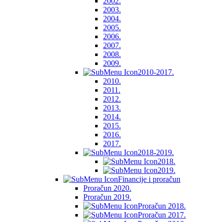
2002.
2003.
2004.
2005.
2006.
2007.
2008.
2009.
2010-2017.
2010.
2011.
2012.
2013.
2014.
2015.
2016.
2017.
2018-2019.
2018.
2019.
Financije i proračun
Proračun 2020.
Proračun 2019.
Proračun 2018.
Proračun 2017.