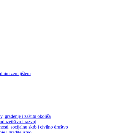
ednim zemljištem
, građenje i zaštitu okoliša
oduzetištvo i razvoj
osti, socijalnu skrb i civilno društvo
je i graditeljstvo