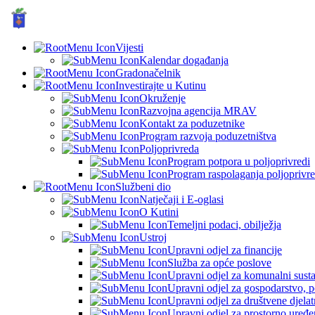
GRAD KUTINA, Hrvatska
Vijesti
Kalendar događanja
Gradonačelnik
Investirajte u Kutinu
Okruženje
Razvojna agencija MRAV
Kontakt za poduzetnike
Program razvoja poduzetništva
Poljoprivreda
Program potpora u poljoprivredi
Program raspolaganja poljoprivr
Službeni dio
Natječaji i E-oglasi
O Kutini
Temeljni podaci, obilježja
Ustroj
Upravni odjel za financije
Služba za opće poslove
Upravni odjel za komunalni sustav
Upravni odjel za gospodarstvo, p
Upravni odjel za društvene djelatn
Upravni odjel za prostorno uređen