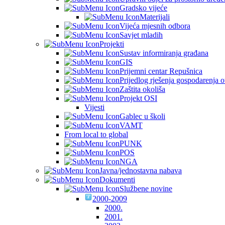
Gradsko vijeće
Materijali
Vijeća mjesnih odbora
Savjet mladih
Projekti
Sustav informiranja građana
GIS
Prijemni centar Repušnica
Prijedlog rješenja gospodarenja
Zaštita okoliša
Projekt OSI
Vijesti
Gablec u školi
VAMT
From local to global
PUNK
POS
NGA
Javna/jednostavna nabava
Dokumenti
Službene novine
2000-2009
2000.
2001.